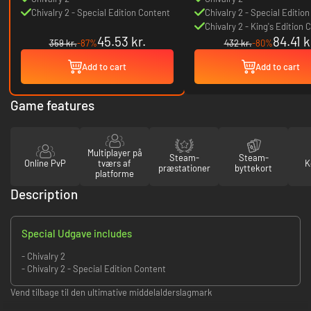
Chivalry 2 - Special Edition Content
Chivalry 2 - Special Editio
Chivalry 2 - King's Edition 
45.53 kr.
84.41 k
359 kr.
-87%
432 kr.
-80%
Add to cart
Add to cart
Game features
Multiplayer på
Steam-
Steam-
Online PvP
tværs af
K
præstationer
byttekort
platforme
Description
Special Udgave includes
- Chivalry 2
- Chivalry 2 - Special Edition Content
Vend tilbage til den ultimative middelalderslagmark