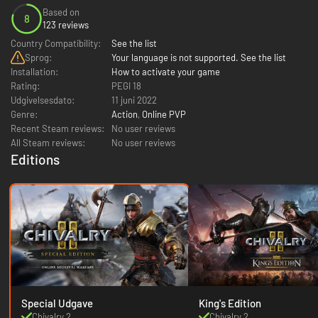
Based on
8
123 reviews
Country Compatibility:
See the list
Sprog:
Your language is not supported. See the list
Installation:
How to activate your game
Rating:
PEGI 18
Udgivelsesdato:
11 juni 2022
Genre:
Action
,
Online PVP
Recent Steam reviews:
No user reviews
All Steam reviews:
No user reviews
Editions
Special Udgave
King's Edition
Chivalry 2
Chivalry 2