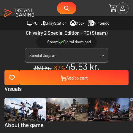
PC
PlayStation
Xbox
Nintendo
Chivalry 2 Special Edition - PC (Steam)
Steam
Digital download
Special Udgave
45.53 kr.
359 kr.
-87%
Add to cart
Visuals
About the game