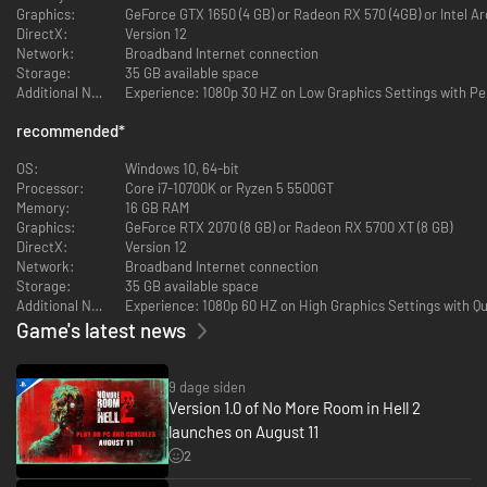
Graphics:
GeForce GTX 1650 (4 GB) or Radeon RX 570 (4GB) or Intel A
DirectX:
Version 12
Network:
Broadband Internet connection
Otte spillere skal bruge deres kløgt og dødbringende reflekser for at
Storage:
35 GB available space
overleve de ubarmhjertige horder af udøde. Find dine holdkammerater
Additional Notes:
Experience: 1080p 30 HZ on Low Graphics Settings with 
med nærhedsbaseret stemmechat, og bliv stærkere sammen.
Kommunikation og strategi er afgørende for overlevelsen, når du står
recommended
*
over for overvældende trusler – og ressourcerne er så sparsomme, at de
må deles. Brug alle strategier og redskaber, du har til rådighed, til at
OS:
Windows 10, 64-bit
overliste horden og slippe helskindet væk. Hvert valg og hver handling
Processor:
Core i7-10700K or Ryzen 5 5500GT
påvirker, hvordan horden reagerer, og kan føre til ødelæggende
Memory:
16 GB RAM
konsekvenser - eller koste dig din Responder og dens fremskridt.
Graphics:
GeForce RTX 2070 (8 GB) or Radeon RX 5700 XT (8 GB)
DirectX:
Version 12
FLERE FORSKELLIGE KORT
Network:
Broadband Internet connection
Storage:
35 GB available space
Additional Notes:
Experience: 1080p 60 HZ on High Graphics Settings with Q
Game's latest news
9 dage siden
Version 1.0 of No More Room in Hell 2
launches on August 11
Find vej hen til dine holdkammerater med stemmechatten, som kun
2
tillader dig at høre dem, der er i nærheden. Sammen er i stærkere,
og i hvert spil går I fra at ryste i bukserne alene i mørket med kun en