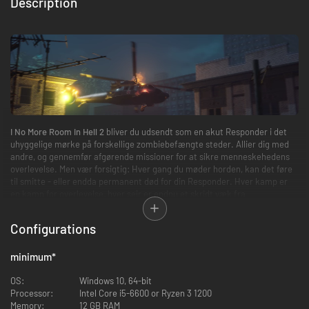
Description
I No More Room in Hell 2
bliver du udsendt som en akut Responder i det
uhyggelige mørke på forskellige zombiebefængte steder. Allier dig med
andre, og gennemfør afgørende missioner for at sikre menneskehedens
overlevelse. Men vær forsigtig: Hver gang du møder horden, kan det føre
til smitte - eller endda permanent død for din Responder. Hver kamp er
en kamp for overlevelse, hver sejr er endnu et skridt væk fra
apokalypsen.
Configurations
INTENST SAMARBEJDSSPIL FOR 8 SPILLERE
minimum
*
OS:
Windows 10, 64-bit
Processor:
Intel Core i5-6600 or Ryzen 3 1200
Memory:
12 GB RAM