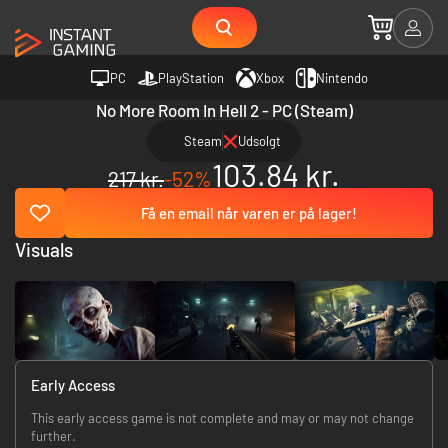
PC
PlayStation
Xbox
Nintendo
No More Room In Hell 2 - PC (Steam)
Steam
Udsolgt
103.84 kr.
217 kr.
-52%
Få en email når varen er på lager!
Visuals
Early Access
This early access game is not complete and may or may not change
further.