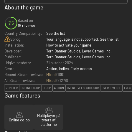
About the game
Based on
7.5
15 reviews
Country Compatibility:
See the list
Sprog:
Your language is not supported. See the list
Installation:
How to activate your game
Developer:
Torn Banner Studios
,
Lever Games, Inc.
Publisher:
Torn Banner Studios
,
Lever Games, Inc.
Udgivelsesdato:
21 oktober 2024
Genre:
Action
,
Indies
,
Early Access
Recent Steam reviews:
Mixed
(106)
All Steam reviews:
Mixed
(
21278
)
ZOMBIER
ONLINE CO-OP
CO-OP
ACTION
OVERLEVELSESHORROR
OVERLEVELSE
FØRS
Game features
Multiplayer på
Online co-op
tværs af
platforme