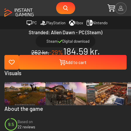
PC
PlayStation
Xbox
Nintendo
Stranded: Alien Dawn - PC (Steam)
Steam
Digital download
184.59 kr.
262 kr.
-29%
Add to cart
Visuals
About the game
Based on
9.5
22 reviews