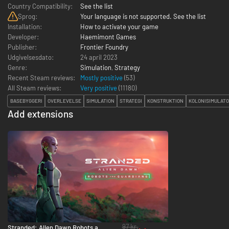
Country Compatibility:
See the list
Sprog:
Your language is not supported. See the list
Installation:
How to activate your game
Developer:
Haemimont Games
Publisher:
Frontier Foundry
Udgivelsesdato:
24 april 2023
Genre:
Simulation
,
Strategy
Recent Steam reviews:
Mostly positive
(53)
All Steam reviews:
Very positive
(
11180
)
BASEBYGGERI
OVERLEVELSE
SIMULATION
STRATEGI
KONSTRUKTION
KOLONISIMULAT
Add extensions
97 kr.
Stranded: Alien Dawn Robots and