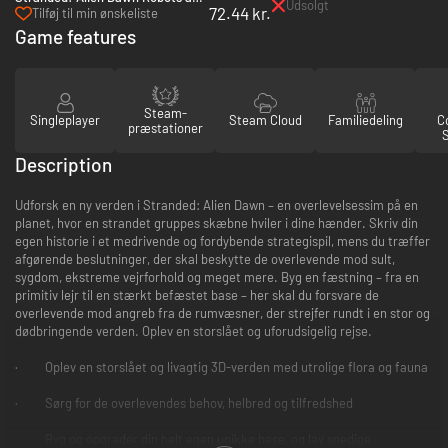
Udsolgt
72.44 kr.
Guardians - PC (Steam)
Tilføj til min ønskeliste
Game features
Steam-
Singleplayer
Steam Cloud
Familiedeling
Co
præstationer
Description
Udforsk en ny verden i Stranded: Alien Dawn – en overlevelsessim på en
planet, hvor en strandet gruppes skæbne hviler i dine hænder. Skriv din
egen historie i et medrivende og fordybende strategispil, mens du træffer
afgørende beslutninger, der skal beskytte de overlevende mod sult,
sygdom, ekstreme vejrforhold og meget mere. Byg en fæstning – fra en
primitiv lejr til en stærkt befæstet base – her skal du forsvare de
overlevende mod angreb fra de rumvæsner, der strejfer rundt i en stor og
dødbringende verden. Oplev en storslået og uforudsigelig rejse.
· Oplev en storslået og livagtig 3D-verden med utrolige flora og fauna
· Sørg for de overlevendes behov, helbred og tilfredshed
· Byg og opgrader din helt egen unikke base, og lav snedige