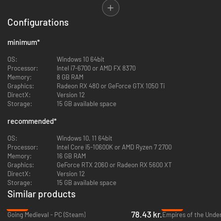
forsvarsværker, som beskytter både basen og de overlevende mod
angreb
Configurations
· Plant, dyrk, høst og tag på jagt for at få føde. Fyld dine depoter med
nyttige ressourcer, og bjærg materiale fra vragrester fra rummet
minimum
*
· Forskningsteknologier, der kan udvide dine horisonter.
OS:
Windows 10 64bit
Processor:
Intel i7-6700 or AMD FX 8370
· Sørg for varme, lys, afslapningsredskaber og mere, så de
Memory:
8 GB RAM
overlevende kan holde sig på toppen og være klar til den næste
Graphics:
Radeon RX 480 or GeForce GTX 1050 Ti
udfordring.
DirectX:
Version 12
Storage:
15 GB available space
· Reager på vekslende vejr- og naturfænomener
recommended
*
· Lær at spille med det integrerede vejledningssystem
OS:
Windows 10, 11 64bit
Processor:
Intel Core i5-10600K or AMD Ryzen 7 2700
Memory:
16 GB RAM
Graphics:
GeForce RTX 2060 or Radeon RX 5600 XT
DirectX:
Version 12
Storage:
15 GB available space
Similar products
-65%
-85%
78.43 kr.
Going Medieval - PC (Steam)