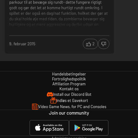
parkour til at bevæge sig rundt- dette fungere rigtigt
godt og gør det let at komme hurtigt rundt omkring. I
spillet er der også en dag/nat funktion, hvilket der gør at
du skal holde øje med tiden, da zombierne bevæger sig
hurtigere og er mere aggressive og derfor udgør en
større fare. Denne dag/nat funktion giver spillet et
meget mere intenst og uhyggeligt spiloplevelse, da man
simpelthen er skræmt og bange for at færdes ude om
9. februar 2015
2
natten.
Spillets grafiske sider fejler heller intet, og må siges at
være et af de pænere spil på markedet.
Handelsbetingelser
Til sidst er der bare at sige at dette spil er et must have
Fortrolighedspolitik
spil, hvis man er zombie fan.
Affiliation Program
God grafik.
Kontakt os
Fedt med dag/nat feature.
Install our Discord Bot
God styrring.
Indløs et Gavekort
Video Game News, for PC and Consoles
Join our community