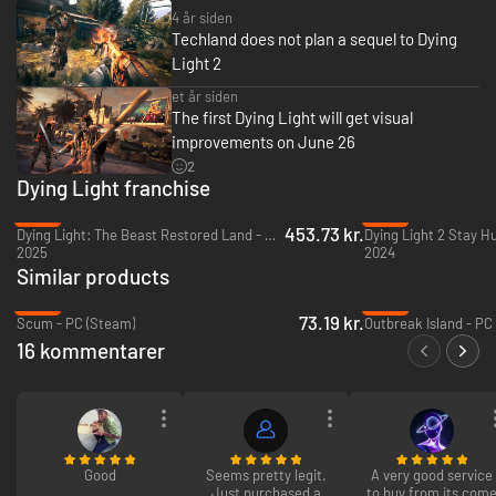
4 år siden
Techland does not plan a sequel to Dying
Light 2
et år siden
The first Dying Light will get visual
improvements on June 26
2
Dying Light franchise
-13%
-78%
453.73 kr.
Dying Light: The Beast Restored Land - Xbox Series X|S
2025
2024
Similar products
-78%
-73%
73.19 kr.
Scum - PC (Steam)
Outbreak Island - PC
16 kommentarer
Good
Seems pretty legit.
A very good service
Just purchased a
to buy from its com