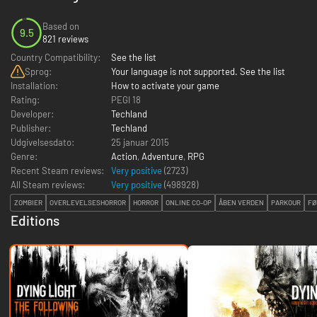
Based on
9.5
821 reviews
Country Compatibility:
See the list
Sprog:
Your language is not supported. See the list
Installation:
How to activate your game
Rating:
PEGI 18
Developer:
Techland
Publisher:
Techland
Udgivelsesdato:
25 januar 2015
Genre:
Action
,
Adventure
,
RPG
Recent Steam reviews:
Very positive
(2723)
All Steam reviews:
Very positive
(
498928
)
ZOMBIER
OVERLEVELSESHORROR
HORROR
ONLINE CO-OP
ÅBEN VERDEN
PARKOUR
FØ
Editions