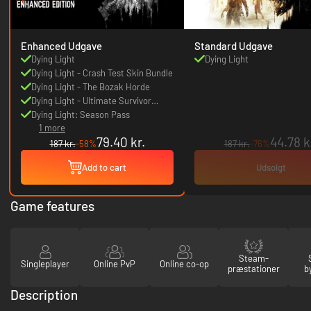
Enhanced Udgave
Standard Udgave
Dying Light
Dying Light
Dying Light - Crash Test Skin Bundle
Dying Light - The Bozak Horde
Dying Light - Ultimate Survivor
Bundle
Dying Light: Season Pass
1 more
79.40 kr.
44.78 k
187 kr.
-58%
187 kr.
-76%
Add to cart
Udsolgt
Game features
Steam-
Singleplayer
Online PvP
Online co-op
præstationer
b
Description