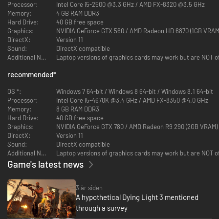
Processor:
Intel Core i5-2500 @3.3 GHz / AMD FX-8320 @3.5 GHz
Memory:
4 GB RAM DDR3
DYING LIGHT: THE FOLLOWING
Hard Drive:
40 GB free space
Graphics:
NVIDIA GeForce GTX 560 / AMD Radeon HD 6870 (1GB VRAM
En stor udvidelse giver nye åbne områder og fuldt modificérbare buggyer.
DirectX:
Version 11
Gør dem til dødbringende våben, og udforsk hemmeligheden bag den
Sound:
DirectX compatible
mystiske kult Children of the Sun!
Additional Notes:
SEASON PASS MED MERE
recommended
*
Alt indhold, der præsenteres i løbet af det første år efter udgivelsen,
OS *:
Windows 7 64-bit / Windows 8 64-bit / Windows 8.1 64-bit
inklusive multiplayerspillet "Be The Zombie" og "The Bozak Horde", ekstra
Processor:
Intel Core i5-4670K @3.4 GHz / AMD FX-8350 @4.0 GHz
missioner, et eksklusivt genstandssæt og meget mere.
Memory:
8 GB RAM DDR3
Hard Drive:
40 GB free space
Graphics:
NVIDIA GeForce GTX 780 / AMD Radeon R9 290 (2GB VRAM)
DirectX:
Version 11
Sound:
DirectX compatible
Additional Notes:
Game's latest news
3 år siden
A hypothetical Dying Light 3 mentioned
through a survey