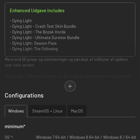
Enhanced Udgave includes
- Dying Light
- Dying Light - Crash Test Skin Bundle
- Dying Light - The Bozak Horde
- Dying Light - Ultimate Survivor Bundle
- Dying Light: Season Pass
- Dying Light: The Following
Mere end 50 priser og nomineringer og værdsat af millioner af spillere
over hele verden.
Dying Light: Enhanced Edition er alt, hvad du behøver for at begynde dit
eventyr i den post-apokalyptiske verden, hvor zombierne hersker. Med en
udvidelse, der indeholder en buggy – dit nye køretøj, en ekstra spiltype, to
ekstra karantænezoner og to samlinger, løfter den spillet til et helt nyt
Configurations
niveau.
DYING LIGHT ER FORBEDRET
Windows
SteamOS + Linux
MacOS
Større, bedre og mere spændende end nogensinde før. Oplev Dying Light i
minimum
*
sin endelige form efter adskillige forbedringer af spillet. Søg efter
ressourcer, fremstil våben, og gør alt for at overleve i byen, der er lagt
OS *:
Windows 7 64-bit / Windows 8 64-bit / Windows 8.1 64-bit
øde af en zombievirus.