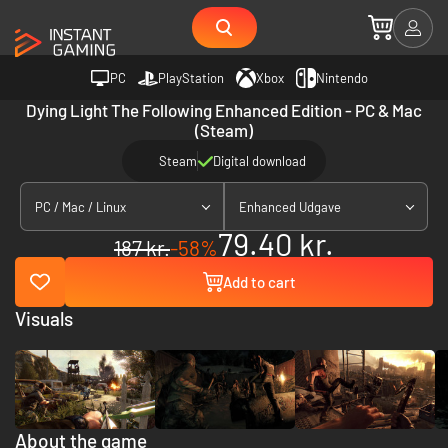
PC
PlayStation
Xbox
Nintendo
Dying Light The Following Enhanced Edition - PC & Mac
(Steam)
Steam
Digital download
PC / Mac / Linux
Enhanced Udgave
79.40 kr.
187 kr.
-58%
Add to cart
Visuals
About the game