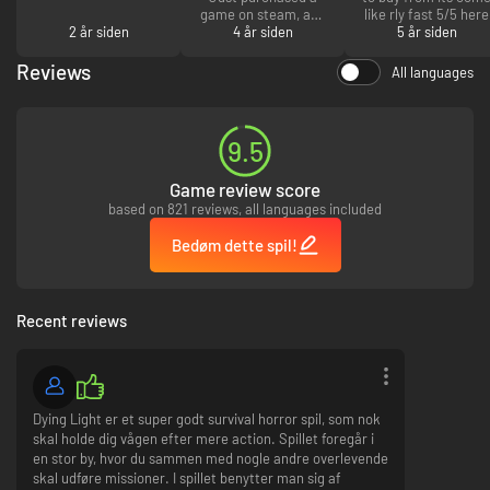
game on steam, and
like rly fast 5/5 here
2 år siden
I had no problem
4 år siden
5 år siden
with the purchase.
Used PayPal, and it
Reviews
All languages
worked smoothly.
Actied the code
immediately after
receiving it, and no
9.5
problem there, the
game shows up in my
Game review score
steam library ready
for download.
based on 821 reviews, all languages included
Bedøm dette spil!
Recent reviews
Dying Light er et super godt survival horror spil, som nok
skal holde dig vågen efter mere action. Spillet foregår i
en stor by, hvor du sammen med nogle andre overlevende
skal udføre missioner. I spillet benytter man sig af