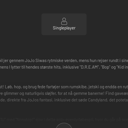
Singleplayer
 Spil jer gennem JoJo Siwas rytmiske verden, mens hun rejser rundt i sin
s I lytter til hendes største hits, inklusive "D.R.E.AM", "Bop" og "Kid 
! Løb, hop, og brug fede fartøjer som rumskibe, jetski og endda en rutsje
ive glimmer og naturligvis sløjfer, for at nå gemme banerne! Find gaveæs
 lande, direkte fra JoJos fantasi, inklusive det søde Candyland, det p
 "#1U" med "Nonstop!" sjov i dette solo-eventyrløbespil, hvor du går på s