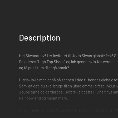
Description
Hej Siwanatorz! I er inviteret til JoJo Siwas globale fest!
Snør jeres "High Top Shoes" og løb gennem JoJos verden, men
og få publikum til at gå amok?
Hjælp JoJo med at nå på scenen i tide til hendes globale fest
Saml alt det, du skal bruge til en uforglemmelig fest, inklus
JoJos turné og garderobe. Udforsk alt dette i 10 helt nye
Rainbowland og meget mere.
Stig i graderne i JoJo Siwas helt eget spil, indtil du bliver