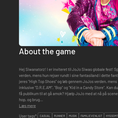
About the game
Hej Siwanatorz! I er inviteret til JoJo Siwas globale fest!
verden, mens hun rejser rundt i sine fantasiland i dette fa
jeres "High Top Shoes" og løb gennem JoJos verden, mens I l
inklusive "D.R.E.AM", "Bop" og "Kid in a Candy Store". Kan 
få publikum til at gå amok? Hjælp JoJo med at nå på scenen i tide til hendes globale fest! Løb,
hop, og brug...
Læs mere
User tags*:
CASUAL
RUNNER
MUSIK
FAMILIEVENLIGT
HYGSOM