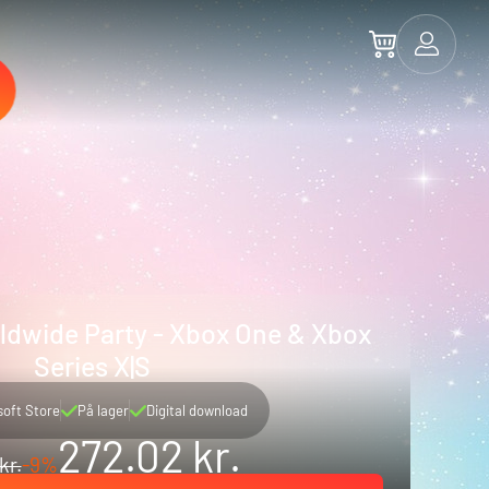
ldwide Party - Xbox One & Xbox
Series X|S
soft Store
På lager
Digital download
272.02 kr.
kr.
-9%