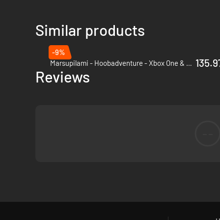
Similar products
-9%
135.9
Marsupilami - Hoobadventure - Xbox One & Xbox Series X|S
Reviews
--