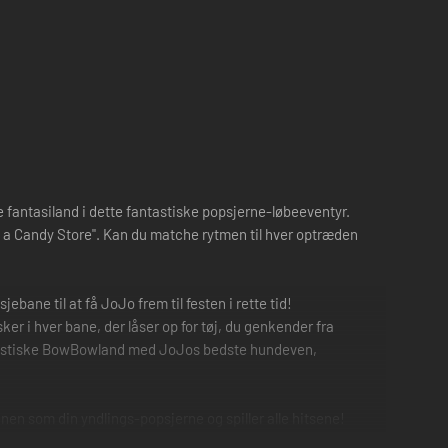
e fantasiland i dette fantastiske popsjerne-løbeeventyr.
in a Candy Store". Kan du matche rytmen til hver optræden
bane til at få JoJo frem til festen i rette tid!
ker i hver bane, der låser op for tøj, du genkender fra
otetastiske BowBowland med JoJos bedste hundeven,
cenen som din yndlings-popsjerne og spiller alle hitsene!