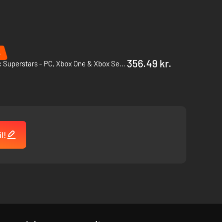
%
356.49 kr.
Sonic Superstars - PC, Xbox One & Xbox Series X|S (Microsoft Store)
l!