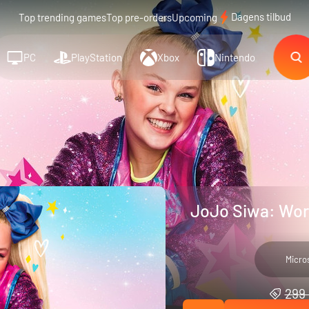
Dagens tilbud
Top trending games
Top pre-orders
Upcoming
PC
PlayStation
Xbox
Nintendo
JoJo Siwa: Wor
Micro
299 