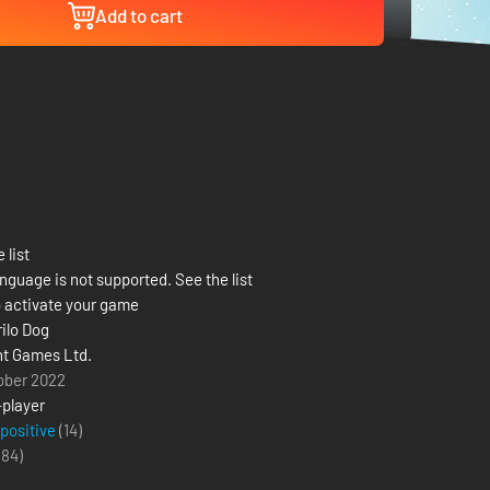
Add to cart
 list
nguage is not supported. See the list
 activate your game
ilo Dog
ht Games Ltd.
ober 2022
-player
 positive
(14)
(
84
)