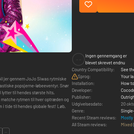
Ingen gennemgang er
--
blevet skrevet endnu
Country Compatibility:
See the
Sprog:
Your la
 Spil jer gennem JoJo Siwas rytmiske
Installation:
How to
ntastiske popsjerne-løbeeventyr. Snør
Developer:
Cocodr
ytter til hendes største hits,
Publisher:
Outrig
du matche rytmen til hver optræden og
Udgivelsesdato:
20 okt
Genre:
Single
Recent Steam reviews:
Mostly
All Steam reviews:
Mixed
T
...