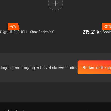
-4%
-21
7 kr.
215.21 kr.
Hi-Fi RUSH - Xbox Series X|S
Ingen gennemgang er blevet skrevet endnu
Bedøm dette spi