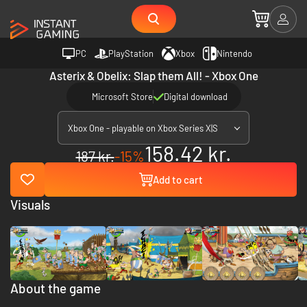
PC
PlayStation
Xbox
Nintendo
Asterix & Obelix: Slap them All! - Xbox One
Microsoft Store
Digital download
Xbox One - playable on Xbox Series X|S
158.42 kr.
187 kr.
-15%
Add to cart
Visuals
About the game