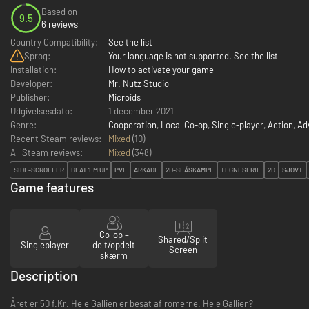
Based on
9.5
6 reviews
Country Compatibility:
See the list
Sprog:
Your language is not supported. See the list
Installation:
How to activate your game
Developer:
Mr. Nutz Studio
Publisher:
Microids
Udgivelsesdato:
1 december 2021
Genre:
Cooperation
,
Local Co-op
,
Single-player
,
Action
,
Ad
Recent Steam reviews:
Mixed
(10)
All Steam reviews:
Mixed
(
348
)
SIDE-SCROLLER
BEAT 'EM UP
PVE
ARKADE
2D-SLÅSKAMPE
TEGNESERIE
2D
SJOVT
Game features
Co-op –
Shared/Split
Singleplayer
delt/opdelt
Screen
skærm
Description
Året er 50 f.Kr. Hele Gallien er besat af romerne. Hele Gallien?