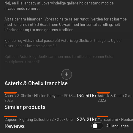
Nej, en lille landsby af uovervindelige gallere holder stand mod de
invaderende romere.
Alt falder fra hinanden! Vores to helte rejser rundt i verden for at kæmpe
mod romerne i et 2D Beat Them Up-spil med horisontal scrolling, helt
håndtegnet og tro mod genrens tradition.
Fjender og vildsvin skal passe på! Asterix og Obelix er tilbage ... Og der
bliver igen et kæmpe slagsmål!
Spil som Asterix og Obelix sammen med familie eller venner (lokal
multiplayer-tilstand)!
Tæv tusindvis af romere med en lang række bevægelser og hver enkelt
karakters unikke combos!
Asterix & Obelix franchise
Kapitlerne med Adventure-tilstand er baseret på eksisterende Asterix og
-40%
-80%
Obelix-albummer. Spillet har også et eksklusivt kapitel, som blev lavet
134.50 kr.
Asterix & Obelix - Mission Babylon - PC (Steam)
specielt til spillet.
2025
2023
Similar products
Sideløbende med hovedfortællingen kan du spille minispil, hvor vores
-25%
-9%
galliske venner morer sig festligt!
224.21 kr.
Capcom Fighting Collection 2 - Xbox One
Reviews
Nyd de håndtegnede tegninger, der er tro mod de originale
All languages
tegneseriealbums og animationer skabt specielt til spillet.