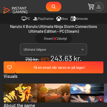
PC
PlayStation
Xbox
Nintendo
Naruto X Boruto Ultimate Ninja Storm Connections
Ultimate Edition - PC (Steam)
Steam
Udsolgt
Ultimate Udgave
243.63 kr.
710 kr.
-66%
Få en email når varen er på lager!
Visuals
About the game