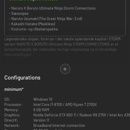
- Naruto X Boruto Ultimate Ninja Storm Connections
- Sæsonpas
- Naruto Uzumaki (The Great Ninja War: End)
- Kakashi Hatake (Maskless)
- Kostume- og tilbehørspakke
Legendariske ninjaer, foren jer i det næste spændende kapitel i STORM-
serien! NARUTO X BORUTO Ultimate Ninja STORM CONNECTIONS er et
action/kampspil, der indeholder hurtige ninjakampe og to forskellige
historiespiltyper.
• Nye spilbare figurer slutter sig til alle tidligere figurer i
STORM-serien, hvilket danner det største ensemble af
ninjaer nogensinde!
Configurations
minimum
*
OS:
Windows 10
Processor:
Intel Core i7-8700 / AMD Ryzen 7 2700X
Memory:
8 GB RAM
Graphics:
Nvidia GeForce GTX 660 Ti / Radeon R9 270X / Intel Arc A
DirectX:
Version 11
Network:
Broadband Internet connection