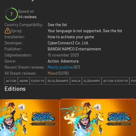
Based on
7
44 reviews
Country Compatibility:
See the list
Sprog:
Your language is not supported. See the list
Installation:
How to activate your game
Developer:
CyberConnect2 Co. Ltd.
Publisher:
BANDAI NAMCO Entertainment
Udgivelsesdato:
15 november 2023
Genre:
Action
,
Adventure
Recent Steam reviews:
Mostly positive
(87)
All Steam reviews:
Mixed
(
5078
)
ACTION
ANIME
EVENTYR
3D-SLÅSKAMPE
NINJA
SLÅSKAMPE
ACTION-EVENTYR
PV
Editions