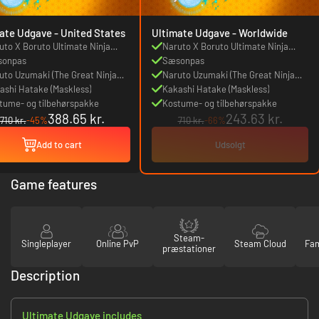
Ultimate Udgave - United States
Ultimate Udgave - Worldwide
uto X Boruto Ultimate Ninja
Naruto X Boruto Ultimate Ninja
rm Connections
sonpas
Storm Connections
Sæsonpas
uto Uzumaki (The Great Ninja
Naruto Uzumaki (The Great Ninja
: End)
ashi Hatake (Maskless)
War: End)
Kakashi Hatake (Maskless)
tume- og tilbehørspakke
Kostume- og tilbehørspakke
388.65 kr.
243.63 kr.
710 kr.
-45%
710 kr.
-66%
Add to cart
Udsolgt
Game features
Steam-
Singleplayer
Online PvP
Steam Cloud
Fam
præstationer
Description
Ultimate Udgave includes