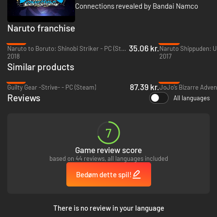
udviklerhold. Spillet indeholder højdepunkter fra starten af Narutos
Connections revealed by Bandai Namco
historie op til den endelige kamp i serien. Genspil to legendariske ninjaers
rejse!
Naruto franchise
• Oplev en særlig historie om en ny generation!
-77%
-64%
35.06 kr.
Naruto to Boruto: Shinobi Striker - PC (Steam)
2018
2017
Similar products
-71%
-84%
87.39 kr.
Guilty Gear -Strive- - PC (Steam)
Reviews
All languages
7
Spil en ny original historie, hvor Boruto Uzumaki, sønnen af 7th Hokage og
Game review score
ninja af den nye æra, involveres i en storslået kamp med hele
based on 44 reviews, all languages included
ninjaverdenen, efter at han møder en pige i et populært onlinespil.
Bedøm dette spil!
• Et andet aspekt, som Narutos fans kan sætte pris på, er
tilpasning!
There is no review in your language