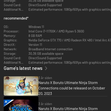
Storage:
30.36 GB available space
Sound Card:
DirectSound Supported
Additional Notes:
Vælg mellem flere end 130 spilbare figurer, og udkæmp storslåede
ninjakampe! Den nye Simple-spiltype, ud over en forbedret
recommended
*
netværkskampoplevelse, gør det lettere for spillere at udføre diverse
ninjutsu-komboer. Uanset om spillerne er nybegyndere eller eksperter, så
OS:
Windows 11
kan alle være med i de intense kampe med deres yndlingsninjaer.
Processor:
Intel Core i7-11700K / AMD Ryzen 5 3600
Memory:
8 GB RAM
• Desuden er Narutos og Sasukes historie blevet
Graphics:
Nvidia GeForce GTX 770 / AMD Radeon RX 480 / Intel Arc A
omredigeret og kombineret i ét spil for første gang
DirectX:
Version 11
nogensinde!
Network:
Broadband Internet connection
Storage:
30.36 GB available space
Sound Card:
DirectSound Supported
Additional Notes:
Game's latest news
3 år siden
Naruto X Boruto Ultimate Ninja Storm
Connections could be released on October
20, 2023
Dette spil kombinerer originale scener fra Naruto-animen med de
3 år siden
kampoplevelser af høj kvalitet, der forventes af STORM-seriens
Naruto X Boruto Ultimate Ninja Storm