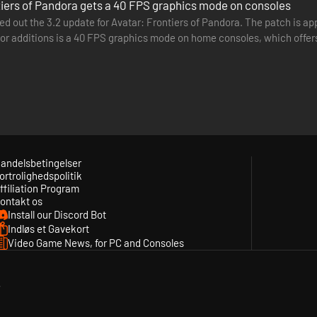
tiers of Pandora gets a 40 FPS graphics mode on consoles
led out the 3.2 update for Avatar: Frontiers of Pandora. The patch is 
r additions is a 40 FPS graphics mode on home consoles, which offers
n…
andelsbetingelser
ortrolighedspolitik
ffiliation Program
ontakt os
Install our Discord Bot
Indløs et Gavekort
Video Game News, for PC and Consoles
y