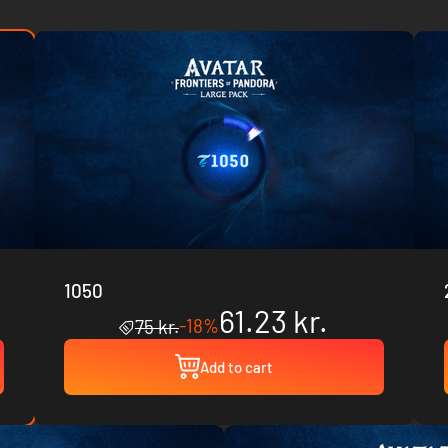
1050
61.23 kr.
-18%
75 kr.
Add to cart