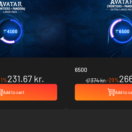
6500
231.67 kr.
266
11%
-29%
374 kr.
Add to cart
Add to c