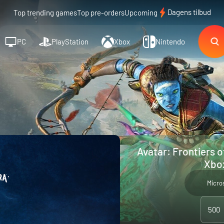
Dagens tilbud
Top trending games
Top pre-orders
Upcoming
PC
PlayStation
Xbox
Nintendo
Avatar: Frontiers 
Xbox
Micro
500