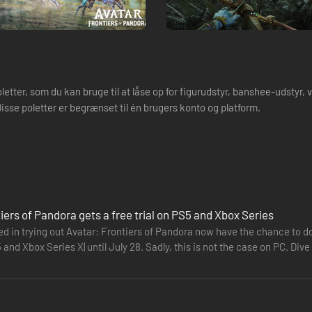
etter, som du kan bruge til at låse op for figurudstyr, banshee-udstyr,
 Disse poletter er begrænset til én brugers konto og platform.
iers of Pandora gets a free trial on PS5 and Xbox Series
d in trying out Avatar: Frontiers of Pandora now have the chance to do
 and Xbox Series X| until July 28. Sadly, this is not the case on PC. Div