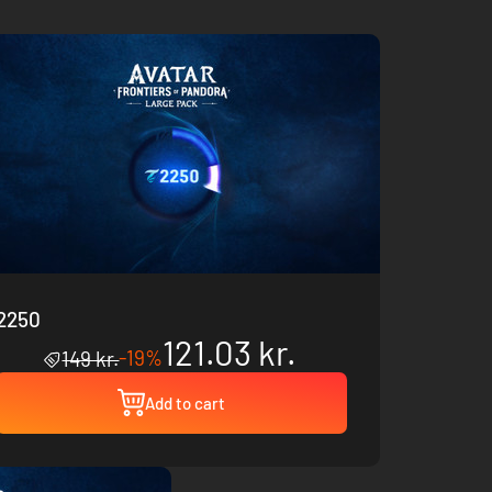
2250
121.03 kr.
-19%
149 kr.
Add to cart