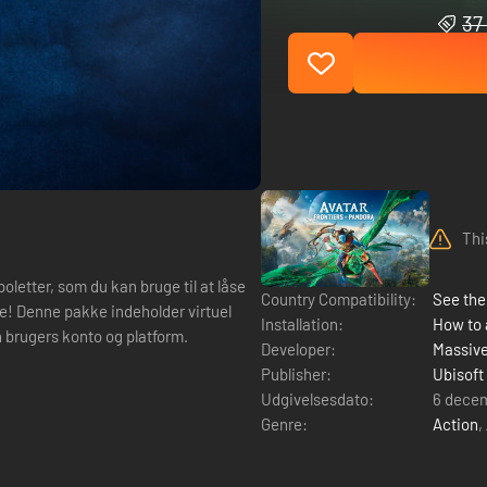
37 
Thi
letter, som du kan bruge til at låse
Country Compatibility:
See the 
tuel
Installation:
How to 
én brugers konto og platform.
Developer:
Massive
Publisher:
Ubisoft
Udgivelsesdato:
6 dece
Genre:
Action
,