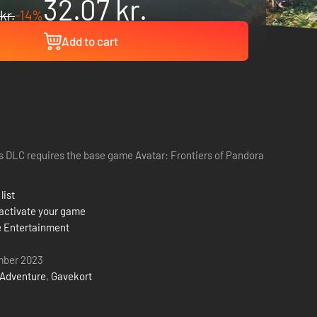
32.07 kr.
kr.
-14%
Add to cart
s DLC requires the base game Avatar: Frontiers of Pandora
list
activate your game
 Entertainment
mber 2023
Adventure
,
Gavekort