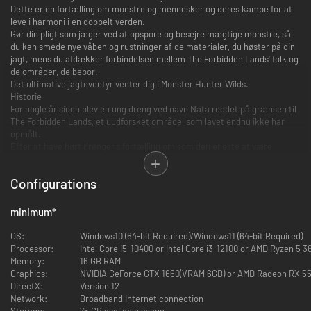
Dette er en fortælling om monstre og mennesker og deres kampe for at
leve i harmoni i en dobbelt verden.
Gør din pligt som jæger ved at opspore og besejre mægtige monstre, så
du kan smede nye våben og rustninger af de materialer, du høster på din
jagt, mens du afdækker forbindelsen mellem The Forbidden Lands' folk og
de områder, de bebor.
Det ultimative jagteventyr venter dig i Monster Hunter Wilds.
Historie
For nogle år siden blev en ung dreng ved navn Nata reddet på grænsen til
The Forbidden Lands, et uudforsket område, som lavet endnu ikke har
opmålt.
Efter at have hørt drengens fortælling om som den eneste at være
undsluppet et mystisk monster, der angreb hans landsby, arrangerede
lavet en ekspedition til The Forbidden Lands for at undersøge sagen.
Configurations
Nu begynder ekspeditionen for at undersøge det monster, der kaldes
"White Wraith", og for at stoppe angrebet.
En levende verden
minimum
*
Omgivelserne i The Forbidden Lands kan ændre sig drastisk, for vejret
skifter konstant og pludseligt. I de barske Fallow- og farefulde
OS:
Windows10 (64-bit Required)/Windows11 (64-bit Required)
Inclemency-perioder drager glubske monstre ud på jagt i flok, men i
Processor:
Intel Core i5-10400 or Intel Core i3-12100 or AMD Ryzen 5 3
Plenty-perioderne er dyrelivet talrigt og overdådigt.
Memory:
16 GB RAM
Monstre
Graphics:
NVIDIA GeForce GTX 1660(VRAM 6GB) or AMD Radeon RX 5
De monstre, der bebor denne natur, er blevet tvunget til at tilpasse sig de
DirectX:
Version 12
dynamiske ændringer og bruger deres unikke egenskaber til at overleve
Network:
Broadband Internet connection
og trives.
Storage:
75 GB available space