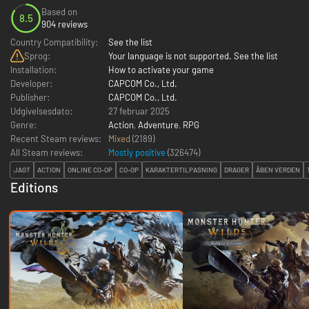
Based on
8.5
904 reviews
Country Compatibility:
See the list
Sprog:
Your language is not supported. See the list
Installation:
How to activate your game
Developer:
CAPCOM Co., Ltd.
Publisher:
CAPCOM Co., Ltd.
Udgivelsesdato:
27 februar 2025
Genre:
Action
,
Adventure
,
RPG
Recent Steam reviews:
Mixed
(2189)
All Steam reviews:
Mostly positive
(
326474
)
JAGT
ACTION
ONLINE CO-OP
CO-OP
KARAKTERTILPASNING
DRAGER
ÅBEN VERDEN
Editions