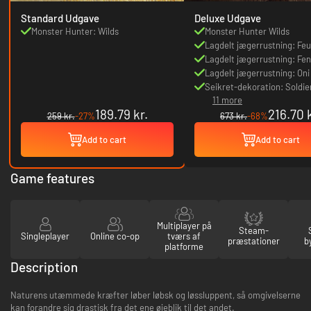
Standard Udgave
Deluxe Udgave
Monster Hunter: Wilds
Monster Hunter Wilds
Lagdelt jægerrustning: Feu
Soldier
Lagdelt jægerrustning: Fen
Eyepatch
Lagdelt jægerrustning: Oni
Wig
Seikret-dekoration: Soldier
11 more
Caparison
189.79 kr.
216.70 k
259 kr.
-27%
673 kr.
-68%
Add to cart
Add to cart
Game features
Multiplayer på
Steam-
Singleplayer
Online co-op
tværs af
præstationer
b
platforme
Description
Naturens utæmmede kræfter løber løbsk og løssluppent, så omgivelserne
kan forandre sig drastisk fra det ene øjeblik til det andet.