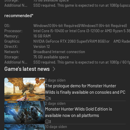
I Inclemency-perioden kan du endda få et glimt af de mægtige monstre,
Additional Notes:
SSD required. This game is expected to run at 1080p (upsca
der befinder sig i toppen af fødekæden.
Jagt
recommended
*
Når verden omkring dem ændrer sig, må jægerne og deres taktikker også
ændre sig. Ikke alene vil jægerne have et udvalg af våben og rustninger at
OS:
Windows10 (64-bit Required)/Windows11 (64-bit Required)
vælge imellem, jagtens kunst har også udviklet sig, så de kan forudsige
Processor:
Intel Core i5-10400 or Intel Core i3-12100 or AMD Ryzen 5 3
monstrenes adfærd og blive bekendt med omgivelserne.
Memory:
16 GB RAM
Focus Mode føjer et nyt lag til jagten. Sigt med angreb eller parader, og
Graphics:
brug Focus Strikes til store angreb, der forvolder masser af skade på sår
DirectX:
Version 12
og svagheder.
Network:
Broadband Internet connection
Karakterer
Storage:
75 GB available space
Du vil møde mange, der kommer til at hjælpe dig på din rejse, fra
Additional Notes:
SSD required. This game is expected to run at 1080p / 60 
jagtpartnere til andre medlemmer af ekspeditionen.
Game's latest news
2 dage siden
The prologue demo for Monster Hunter
Wilds is finally available on consoles and PC
5
2 dage siden
Monster Hunter Wilds Gold Edition is
available now on all platforms
3
10 dage siden