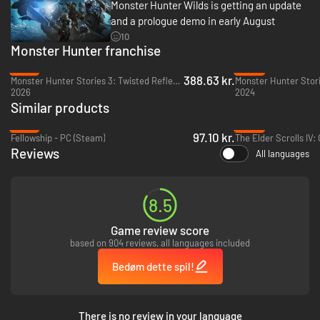
Monster Hunter Wilds is getting an update
and a prologue demo in early August
10
Monster Hunter franchise
-14%
-34%
388.63 kr.
Monster Hunter Stories 3: Twisted Reflection - PC (Steam)
Monster Hunter Stori
2026
2024
Similar products
-47%
-48%
97.10 kr.
Fellowship - PC (Steam)
Reviews
All languages
8.5
Game review score
based on 904 reviews, all languages included
Bedøm dette spil!
There is no review in your language