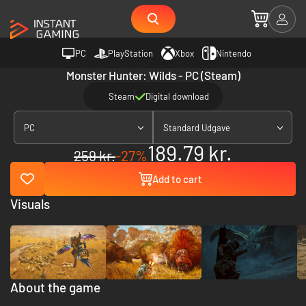
PC
PlayStation
Xbox
Nintendo
Monster Hunter: Wilds - PC (Steam)
Steam
Digital download
PC
Standard Udgave
189.79 kr.
259 kr.
-27%
Add to cart
Visuals
About the game