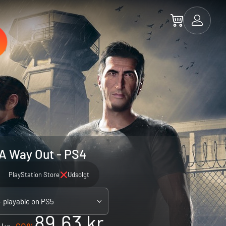
A Way Out - PS4
PlayStation Store
Udsolgt
- playable on PS5
89.63 kr.