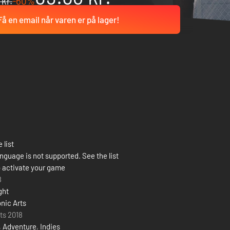
 kr.
-60%
Få en email når varen er på lager!
 list
nguage is not supported. See the list
 activate your game
8
ght
onic Arts
ts 2018
,
Adventure
,
Indies