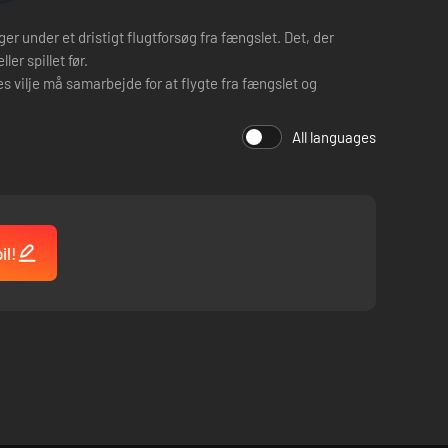
r under et dristigt flugtforsøg fra fængslet. Det, der
er spillet før.
s vilje må samarbejde for at flygte fra fængslet og
All languages
il!