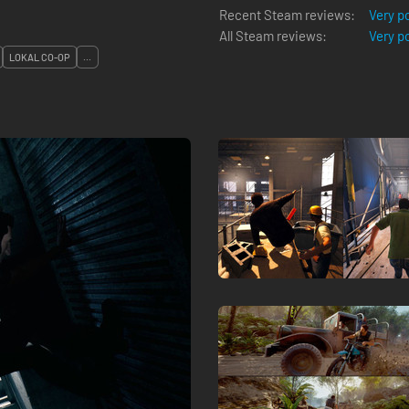
Recent Steam reviews:
Very p
All Steam reviews:
Very p
LOKAL CO-OP
...