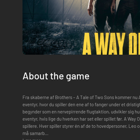
About the game
Fra skaberne af Brothers – A Tale of Two Sons kommer nu A
eventyr, hvor du spiller den ene af to fanger under et dristig
begynder som en nervepirrende flugtaktion, udvikler sig hurt
eventyr, hvis lige du hverken har set eller spillet før. A Way Out er en oplevelse, der kræver to
spillere. Hver spiller styrer én af de to hovedpersoner, Leo
må samarb...