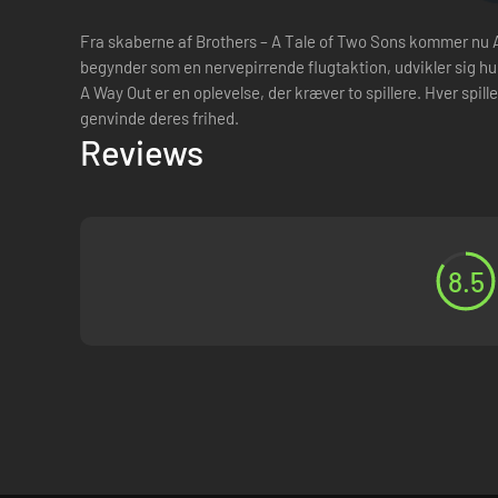
Fra skaberne af Brothers – A Tale of Two Sons kommer nu A Wa
begynder som en nervepirrende flugtaktion, udvikler sig hurtig
A Way Out er en oplevelse, der kræver to spillere. Hver spil
genvinde deres frihed.
Reviews
8.5