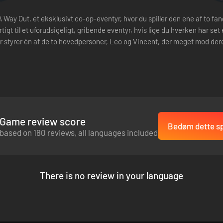
y Out, et eksklusivt co-op-eventyr, hvor du spiller den ene af to fange
t til et uforudsigeligt, gribende eventyr, hvis lige du hverken har set ell
ler styrer én af de to hovedpersoner, Leo og Vincent, der meget mod dere
Game review score
Bedøm dette sp
based on 180 reviews, all languages included
There is no review in your language