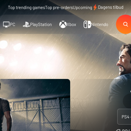
Dagens tilbud
Top trending games
Top pre-orders
Upcoming
PC
PlayStation
Xbox
Nintendo
PS4 