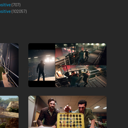
ositive
(707)
ositive
(
102057
)