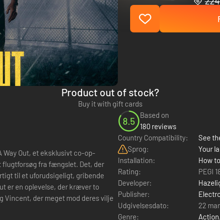
224
Product out of stock?
Buy it with gift cards
Based on
8.5
180 reviews
Country Compatibility:
See the
Sprog:
Your la
 Way Out, et eksklusivt co-op-
Installation:
How to
t flugtforsøg fra fængslet. Det, der
Rating:
PEGI 1
igt til et uforudsigeligt, gribende
Developer:
Hazeli
Publisher:
Electr
 og Vincent, der meget mod deres vilje
Udgivelsesdato:
22 mar
Genre:
Action