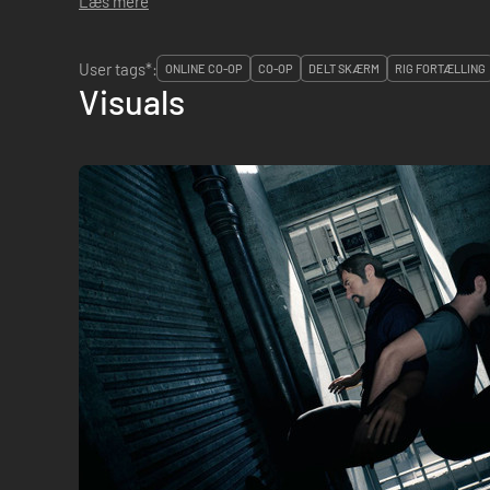
Læs mere
User tags*:
ONLINE CO-OP
CO-OP
DELT SKÆRM
RIG FORTÆLLING
Visuals