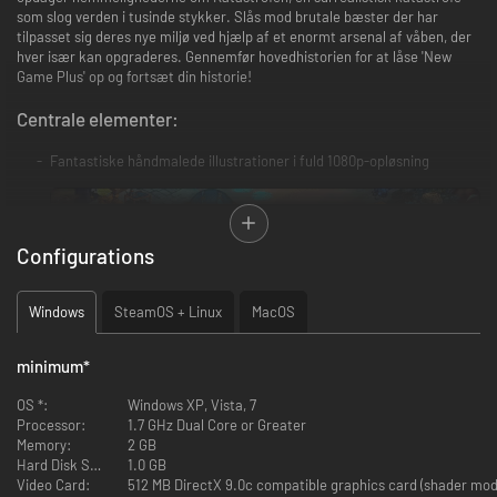
som slog verden i tusinde stykker. Slås mod brutale bæster der har
tilpasset sig deres nye miljø ved hjælp af et enormt arsenal af våben, der
hver især kan opgraderes. Gennemfør hovedhistorien for at låse 'New
Game Plus' op og fortsæt din historie!
Centrale elementer:
Fantastiske håndmalede illustrationer i fuld 1080p-opløsning
Configurations
Windows
SteamOS + Linux
MacOS
Kritikerrost originalt soundtrack
Timevis af reaktiv fortællermonolog giver en historie med dybde
minimum
*
OS *:
Windows XP, Vista, 7
Processor:
1.7 GHz Dual Core or Greater
Memory:
2 GB
Hard Disk Space:
1.0 GB
Video Card:
512 MB DirectX 9.0c compatible graphics card (shader mod