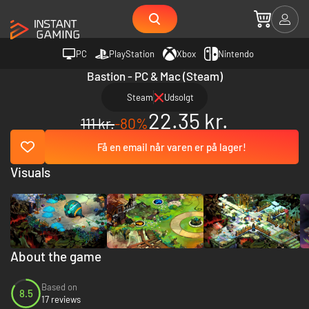
PC
PlayStation
Xbox
Nintendo
Bastion - PC & Mac (Steam)
Steam
Udsolgt
22.35 kr.
111 kr.
-80%
Få en email når varen er på lager!
Visuals
About the game
Based on
8.5
17 reviews