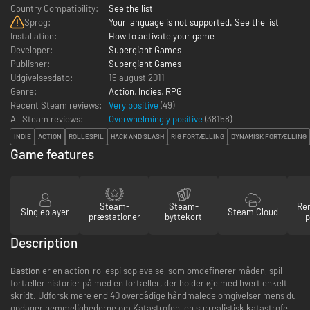
Country Compatibility:
See the list
Sprog:
Your language is not supported. See the list
Installation:
How to activate your game
Developer:
Supergiant Games
Publisher:
Supergiant Games
Udgivelsesdato:
15 august 2011
Genre:
Action
,
Indies
,
RPG
Recent Steam reviews:
Very positive
(49)
All Steam reviews:
Overwhelmingly positive
(
38158
)
INDIE
ACTION
ROLLESPIL
HACK AND SLASH
RIG FORTÆLLING
DYNAMISK FORTÆLLING
Game features
Steam-
Steam-
Re
Singleplayer
Steam Cloud
præstationer
byttekort
p
Description
Bastion
er en action-rollespilsoplevelse, som omdefinerer måden, spil
fortæller historier på med en fortæller, der holder øje med hvert enkelt
skridt. Udforsk mere end 40 overdådige håndmalede omgivelser mens du
opdager hemmelighederne om Katastrofen, en surrealistisk katastrofe