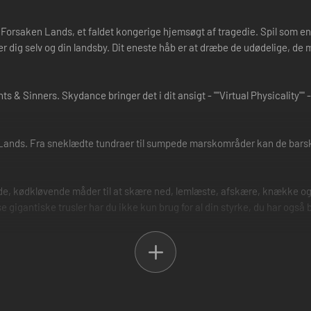
Forsaken Lands, et faldet kongerige hjemsøgt af tragedie. Spil som en 
ager dig selv og din landsby. Dit eneste håb er at dræbe de udødelige, 
s & Sinners. Skydance bringer det i dit ansigt - ""Virtual Physicality"" 
 Lands. Fra sneklædte tundraer til sumpede marskområder kan de barsk
nde, kødkløvende måder til at skære ned, lemlæste, afskære, knække og 
gantiske trusler har du ikke kun brug for al din styrke, du har også b