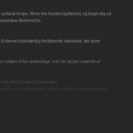
outland-kriger, Wren the Hunter (spilleren), og begiv dig ud
de monstrøse Behemoths.
- til denne fuldstændig fordybende oplevelse, der giver
e miljøer virke ubeboelige, men de skjuler sværme af
rive dine fjender fra hinanden.
rug for alle færdigheder i dit arsenal for at bekæmpe dem