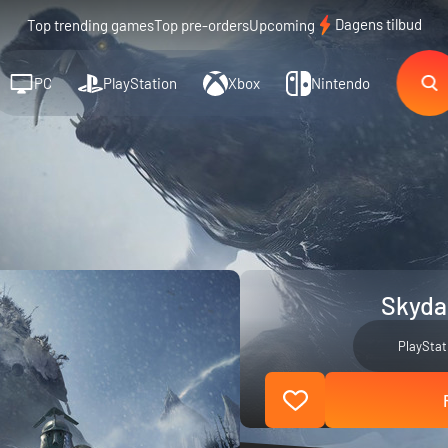
Dagens tilbud
Top trending games
Top pre-orders
Upcoming
PC
PlayStation
Xbox
Nintendo
Skyda
PlayStat