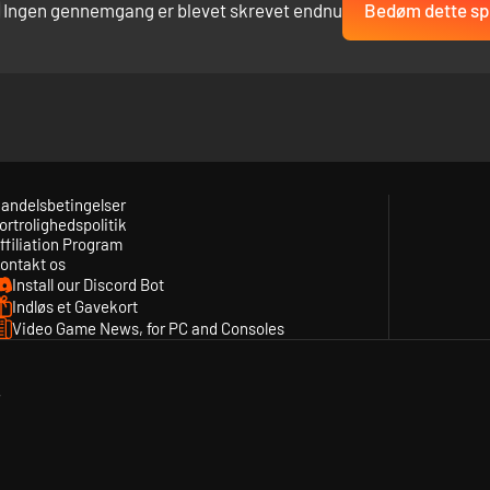
Ingen gennemgang er blevet skrevet endnu
Bedøm dette spi
andelsbetingelser
ortrolighedspolitik
ffiliation Program
ontakt os
Install our Discord Bot
Indløs et Gavekort
Video Game News, for PC and Consoles
y