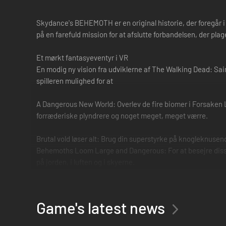
Skydance's BEHEMOTH er en original historie, der foregår i 
på en farefuld mission for at afslutte forbandelsen, der pl
Et mørkt fantasyeventyr i VR
En modig ny vision fra udviklerne af The Walking Dead: Saint
spilleren mulighed for at
A Dangerous New World: Overlev de fire biomer i Forsaken
forræderiske plyndrere og noget meget, meget værre.
Brutal vold løser alt: Brug din superstyrke på knogleknuse
Behemoths Loom Large and Dangerous: For at besejre disse gi
på jorden, i luften og i skyerne.
Game's latest news