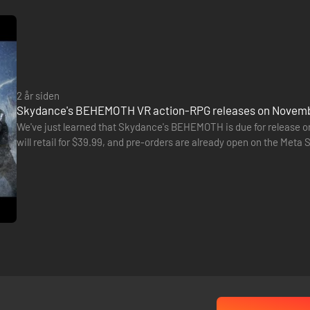
2 år siden
Skydance's BEHEMOTH VR action-RPG releases on Novemb
We've just learned that Skydance's BEHEMOTH is due for release on
will retail for $39.99, and pre-orders are already open on the Meta 
universe. You'll be able to explore four distinct…