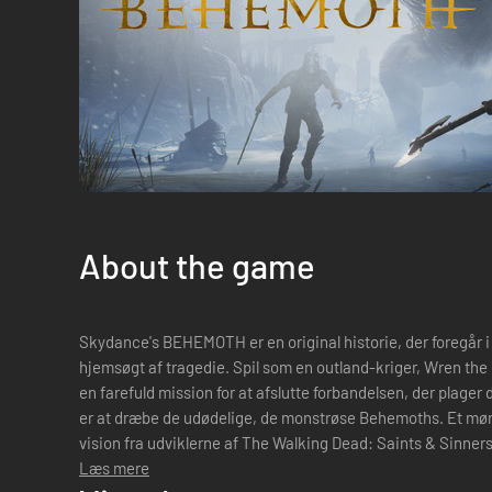
About the game
Skydance's BEHEMOTH er en original historie, der foregår i
hjemsøgt af tragedie. Spil som en outland-kriger, Wren the H
en farefuld mission for at afslutte forbandelsen, der plager 
er at dræbe de udødelige, de monstrøse Behemoths. Et mørkt fantasyeventyr i VR En modig ny
vision fra udviklerne af The Walking Dead: Saints & Sinners.
""Virt...
Læs mere