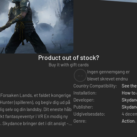
Product out of stock?
Buy it with gift cards
Ingen gennemgang er
--
blevet skrevet endnu
Country Compatibility:
See the 
Installation:
How to 
 Forsaken Lands, et faldet kongerige
Developer:
Skydanc
unter (spilleren), og begiv dig ud på
Publisher:
Skydanc
dig selv og din landsby. Dit eneste håb
Udgivelsesdato:
4 dece
Genre:
Action
,
 Skydance bringer det i dit ansigt -