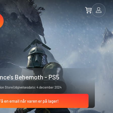
nce's Behemoth - PS5
ion Store
Udgivelsesdato: 4 december 2024
Få en email når varen er på lager!