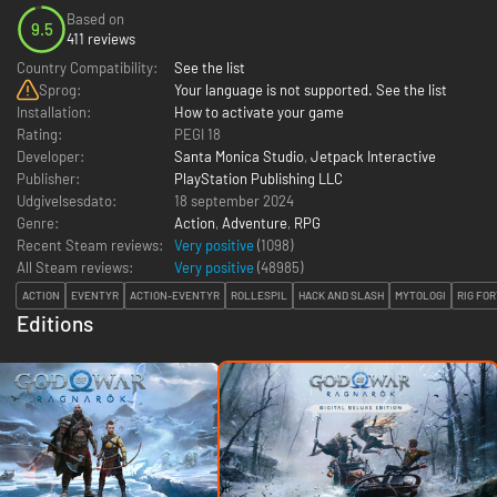
Based on
9.5
411 reviews
Country Compatibility:
See the list
Sprog:
Your language is not supported. See the list
Installation:
How to activate your game
Rating:
PEGI 18
Developer:
Santa Monica Studio
,
Jetpack Interactive
Publisher:
PlayStation Publishing LLC
Udgivelsesdato:
18 september 2024
Genre:
Action
,
Adventure
,
RPG
Recent Steam reviews:
Very positive
(1098)
All Steam reviews:
Very positive
(
48985
)
ACTION
EVENTYR
ACTION-EVENTYR
ROLLESPIL
HACK AND SLASH
MYTOLOGI
RIG FO
Editions