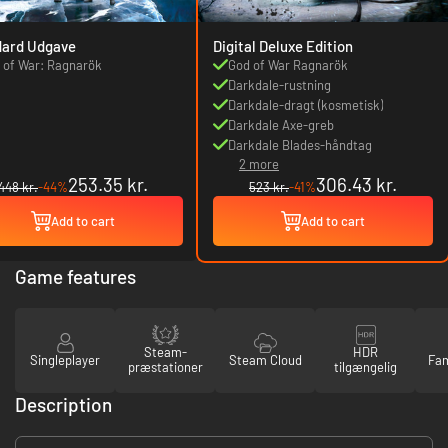
dard Udgave
Digital Deluxe Edition
 of War: Ragnarök
God of War Ragnarök
Darkdale-rustning
Darkdale-dragt (kosmetisk)
Darkdale Axe-greb
Darkdale Blades-håndtag
2 more
253.35 kr.
306.43 kr.
448 kr.
-44%
523 kr.
-41%
Add to cart
Add to cart
Game features
Steam-
HDR
Singleplayer
Steam Cloud
Fam
præstationer
tilgængelig
Description