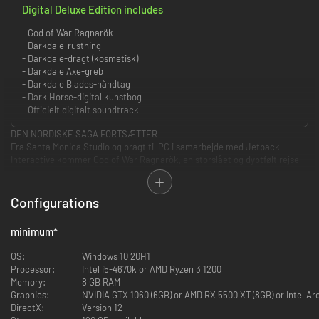
Digital Deluxe Edition includes
- God of War Ragnarök
- Darkdale-rustning
- Darkdale-dragt (kosmetisk)
- Darkdale Axe-greb
- Darkdale Blades-håndtag
- Dark Horse-digital kunstbog
- Officielt digitalt soundtrack
DEN NORDISKE SAGA FORTSÆTTER
Fra Santa Monica Studio og bragt til PC i samarbejde med Jetpack
Interactive kommer God of War Ragnarök, en storslået og dybtfølt rejse,
der følger Kratos og Atreus i deres kamp om at holde fast og give slip.
I God of War Ragnarök, efterfølgeren til den kritikerroste God of War
Configurations
(2018), har fimbulvinteren fået fodfæste. Kratos og Atreus skal rejse de ni
riger rundt i deres søgen efter svar, mens Odins styrker i Asgard
minimum
*
forbereder sig på en profeteret kamp, der vil tilintetgøre verdenen.
OS:
Windows 10 20H1
På deres rejse skal de udforske lamslående, mytiske landskaber og
Processor:
Intel i5-4670k or AMD Ryzen 3 1200
bekæmpe frygtsomme fjender i form af nordiske guder og monstre. Mens
Memory:
8 GB RAM
ragnaroktruslen nærmer sig, skal Kratos og Atreus vælge, om de vil redde
Graphics:
NVIDIA GTX 1060 (6GB) or AMD RX 5500 XT (8GB) or Intel Ar
deres familie eller rigerne.
DirectX:
Version 12