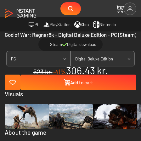
PC
PlayStation
Xbox
Nintendo
God of War: Ragnarök - Digital Deluxe Edition - PC (Steam)
Steam
Digital download
PC
Digital Deluxe Edition
306.43 kr.
523 kr.
-41%
Add to cart
Visuals
About the game