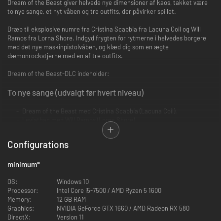
Dream of the Beast giver helvede nye dimensioner af kaos, takket være
to nye sange, et nyt våben og tre outfits, der påvirker spillet.
Dræb til eksplosive numre fra Cristina Scabbia fra Lacuna Coil og Will
Ramos fra Lorna Shore. Indgyd frygten for rytmerne i helvedes borgere
med det nye maskinpistolvåben, og klæd dig som en ægte
dæmonrockstjerne med en af tre outfits.
Dream of the Beast-DLC indeholder:
To nye sange (udvalgt før hvert niveau)
Dream of the Beast med Cristina Scabbia (Lacuna Coil).
Leviathan med Will Ramos (Lorna Shore).
Nyt våben: Red Right Hand
Configurations
Dele af både himmel og helvede smeltet sammen til det vildeste
minimum
*
våben.
Ild i rytmiske udbrud, der varierer i længde.
OS:
Windows 10
Slip en nådesløs regn af kugler løs med din Ultimate.
Processor:
Intel Core i5-7500 / AMD Ryzen 5 1600
Memory:
12 GB RAM
Tre outfits med passive effekter
Graphics:
NVIDIA GeForce GTX 1660 / AMD Radeon RX 580
DirectX:
Version 11