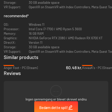
Dark Devotee – hvis du opnår et Fury Boost, får du også et
Storage:
30 GB available space
engangsskjold fra det næste angreb, du modtager.
VR Support:
OpenXR on SteamVR with Index Controllers, Meta Quest Tou
Morning Star – hvis du opnår et Fury Boost, suppleres dit helbred
også langsomt op.
recommended
*
Angel Eyes – hurtig genopladning øger et våbens maksimale
ammunition til et nyt maksimum. Effekten varer indtil du skifter
OS:
Windows 11
våben.
Processor:
Intel Core i7-7700 / AMD Ryzen 5 3600
Memory:
16 GB RAM
Graphics:
NVIDIA GeForce RTX 2080 / AMD Radeon RX 6700 XT
DirectX:
Version 11
Storage:
30 GB available space
VR Support:
OpenXR on SteamVR with Index Controllers, Meta Quest Tou
Similar products
-60%
-44%
60.48 kr.
Anger Foot - PC (Steam)
KovaaK's - PC (Steam
Reviews
--
Ingen gennemgang er blevet skrevet endnu
Bedøm dette spil!