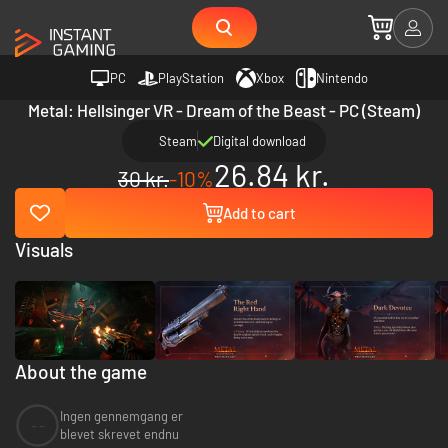
PC
PlayStation
Xbox
Nintendo
Metal: Hellsinger VR - Dream of the Beast - PC (Steam)
Steam
Digital download
26.84 kr.
30 kr.
-10%
Add to cart
Visuals
About the game
Ingen gennemgang er
--
blevet skrevet endnu