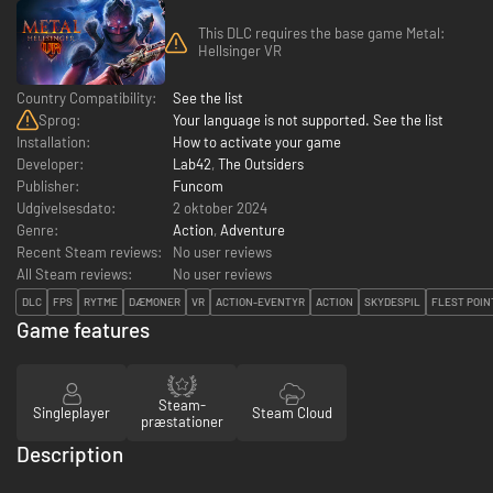
This DLC requires the base game Metal:
Hellsinger VR
Country Compatibility:
See the list
Sprog:
Your language is not supported. See the list
Installation:
How to activate your game
Developer:
Lab42
,
The Outsiders
Publisher:
Funcom
Udgivelsesdato:
2 oktober 2024
Genre:
Action
,
Adventure
Recent Steam reviews:
No user reviews
All Steam reviews:
No user reviews
DLC
FPS
RYTME
DÆMONER
VR
ACTION-EVENTYR
ACTION
SKYDESPIL
FLEST POIN
Game features
Steam-
Singleplayer
Steam Cloud
præstationer
Description