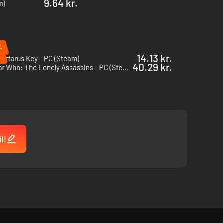
9.64 kr.
m)
%
%
14.13 kr.
artarus Key - PC (Steam)
40.29 kr.
Doctor Who: The Lonely Assassins - PC (Steam)
l!