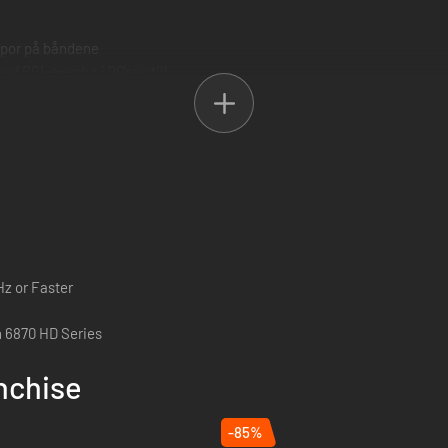
spor på båndene
d CGI-eventyr i 90'er-stil!
tek længere! Udforsk det forladte Hameln-anlæg, hvor der er flere årti
, der er påvirket af den dystre produktion af Amanda the Adventurer og
Hz or Faster
 6870 HD Series
nchise
-85%