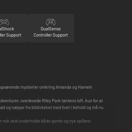
alShock
DualSense
ller Support
Controller Support
 igangværende mysterier omkring Amanda og Hameln
enturer, overlevede Riley Park tantens loft, kun for at
nød og næppe fra biblioteket med livet i behold og må nu
der nok skal underholde både gamle og nye spillere.