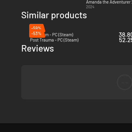
Amanda the Adventurer 
2024
Similar products
-59%
-53%
38.80
Eclipsium - PC (Steam)
52.25
Post Trauma - PC (Steam)
Reviews
--