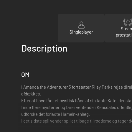
Stea
Singleplayer
præstati
Description
OM
I Amanda the Adventurer 3 fortsætter Riley Parks rejse di
afdækkes.
Efter at have fået et mystisk bånd af sin tante Kate, der 
finde flere mysterier og farer ventende i Kensdales offentl
udforske det forladte Hameln-anlæg.
I det sidste spil vender spillet tilbage til rødderne og tage