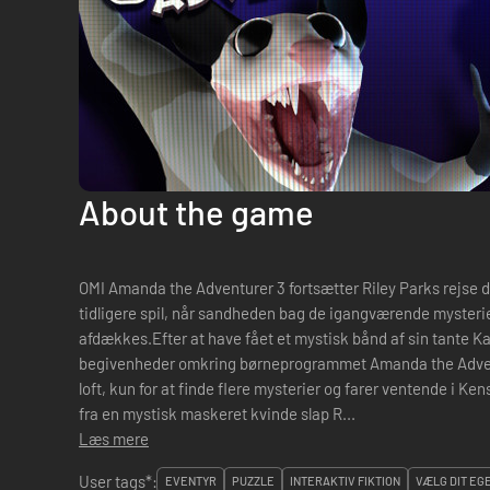
About the game
OMI Amanda the Adventurer 3 fortsætter Riley Parks rejse d
tidligere spil, når sandheden bag de igangværende myste
afdækkes.Efter at have fået et mystisk bånd af sin tante Kat
begivenheder omkring børneprogrammet Amanda the Advent
loft, kun for at finde flere mysterier og farer ventende i Ke
fra en mystisk maskeret kvinde slap R...
Læs mere
User tags*:
EVENTYR
PUZZLE
INTERAKTIV FIKTION
VÆLG DIT EG