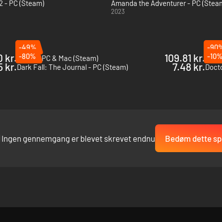
2 - PC (Steam)
Amanda the Adventurer - PC (Stea
2023
-49%
-90
 kr.
-80%
109.81 kr.
-10
SOMA - PC & Mac (Steam)
The T
 kr.
7.48 kr.
Dark Fall: The Journal - PC (Steam)
Ingen gennemgang er blevet skrevet endnu
Bedøm dette spi