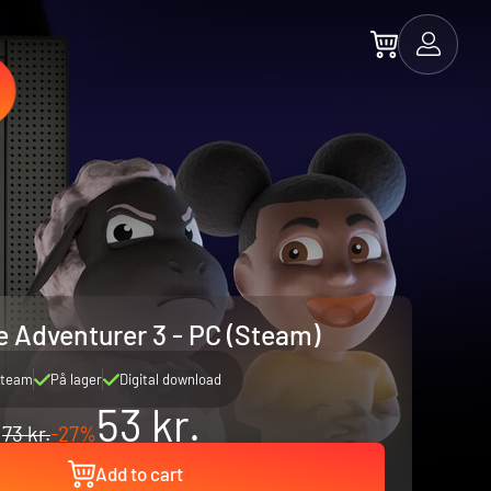
 Adventurer 3 - PC (Steam)
team
På lager
Digital download
53 kr.
73 kr.
-27%
Add to cart