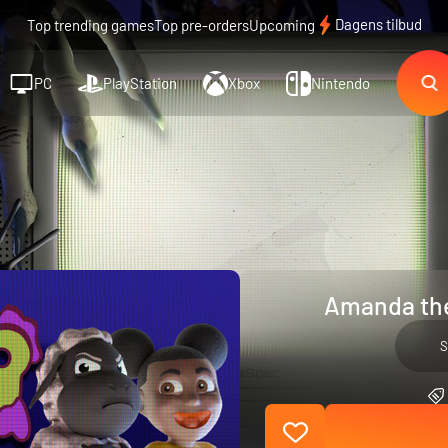
Dagens tilbud
Top trending games
Top pre-orders
Upcoming
PC
PlayStation
Xbox
Nintendo
Amanda the
S