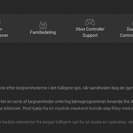
m-
Xbox Controller
Du
Familiedeling
oner
Support
Contro
rekte efter begivenhederne i det tidligere spil, når sandheden bag de
starter en serie af begivenheder omkring børneprogrammet Amanda the Adv
ige bibliotek. Med hjælp fra en mystisk maskeret kvinde slap Riley med 
r de bedste elementer fra begge tidligere spil for at skabe en oplevelse, 