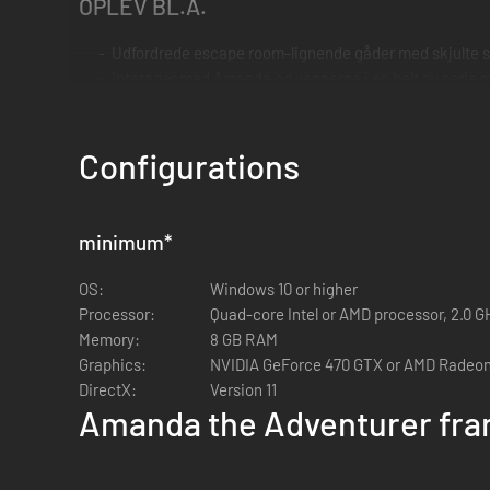
OPLEV BL.A.
Udfordrede escape room-lignende gåder med skjulte 
Interager med Amanda og vennerne i en helt ny serie me
Nyt område: Du er ikke på Kensdales offentlige biblio
Afslut historien om Amanda, Riley, tante Kate og alle
Configurations
Gør dig klar til et sidste eventyr!
minimum
*
OS:
Windows 10 or higher
Processor:
Quad-core Intel or AMD processor, 2.0 G
Memory:
8 GB RAM
Graphics:
NVIDIA GeForce 470 GTX or AMD Radeon
DirectX:
Version 11
Amanda the Adventurer fra