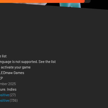
 list
nguage is not supported. See the list
 activate your game
LEDmaw Games
XP
mber 2025
ure
,
Indies
ositive
(27)
ositive
(
736
)