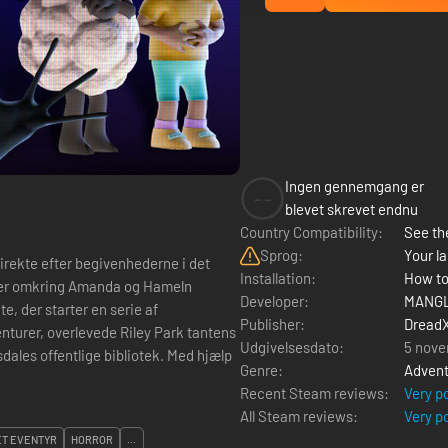
Ingen gennemgang er
--
blevet skrevet endnu
Country Compatibility:
See the
Sprog:
Your la
irekte efter begivenhederne i det
Installation:
How to
rier omkring Amanda og Hameln
Developer:
MANG
e, der starter en serie af
Publisher:
Dread
urer, overlevede Riley Park tantens
Udgivelsesdato:
5 nove
nsdales offentlige bibliotek. Med hjælp
Genre:
Advent
Recent Steam reviews:
Very p
All Steam reviews:
Very p
ET EVENTYR
HORROR
...