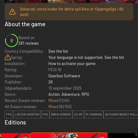
Advarsel, vores koder for dette spil ikke er tilgængelige i dit
land!
About the game
Based on
8
281 reviews
Country Compatibility:
See the list
Sprog:
Your language is not supported. See the list
Installation:
How to activate your game
Rating:
PEGI 18
Developer:
Gearbox Software
Publisher:
2K
Udgivelsesdato:
10 september 2025
Genre:
Action
,
Adventure
,
RPG
Recent Steam reviews:
Mixed
(1245)
All Steam reviews:
Mixed
(
82150
)
FPS
LOOTER SHOOTER
PVE
ÅBEN VERDEN
CO-OP
PLYNDRING
ACTIONSPÆKKET ROLL
Editions