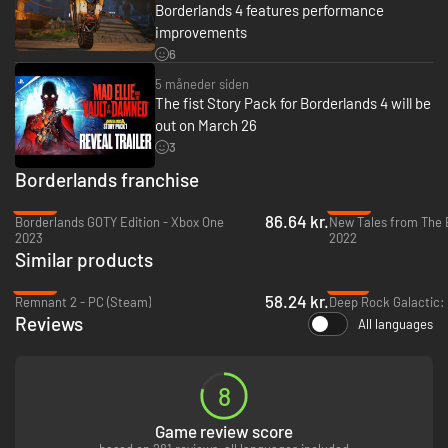
Borderlands 4 features performance
altødelæggende handlingsfærdigheder, som virkelig slipper din Vault
Hunters unikke evner fri. Skab dit perfekte build med skill trees med
improvements
mange valgmuligheder og den dybe og belønnende jagt på bytte, som er
6
fyldt med vilde våben og effektivt udstyr.
5 måneder siden
The fist Story Pack for Borderlands 4 will be
out on March 26
3
Borderlands franchise
-55%
-53%
86.64 kr.
Borderlands GOTY Edition - Xbox One
2023
2022
Similar products
-84%
-14%
58.24 kr.
Remnant 2 - PC (Steam)
KÆMP SOLO ELLER SAMMEN
Reviews
All languages
Det er fedt at gå amok i hele Kairos alene, men det er endnu bedre
sammen med vennerne i online co-op med op til fire spillere.*
Borderlands 4 er designet til co-op fra bunden, uanset om I er på jagt
8
efter bytte, tackler missioner eller vandrer frit rundt, sørger skaleringen
af niveauer og den individuelle sværhedsgrad for at holde gruppen
Game review score
sammen, så alle har det sjovt.