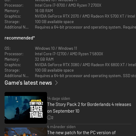
på rigdom og ære. Brug kraftfulde handlingsfærdigheder, tilpas dit build
Processor:
Intel Core i7-9700 / AMD Ryzen 7 2700X
med dybe færdighedstræer, og dominer fjenderne med dynamiske
Memory:
16 GB RAM
bevægelsesevner.
Graphics:
NVIDIA GeForce RTX 2070 / AMD Radeon RX 5700 XT / Intel
Bryd fri fra den undertrykkende Timekeeper, som er en nådesløs diktator,
Storage:
100 GB available space
der dominerer masserne fra det høje. Nu truer en katastrofe med at
Additional Notes:
vende op og ned på verden og true hans perfekte orden ved at slippe kaos
løs over hele planeten.
recommended
*
OS:
Windows 10 / Windows 11
Processor:
Intel Core i7-12700 / AMD Ryzen 7 5800X
Memory:
32 GB RAM
Graphics:
NVIDIA GeForce RTX 3080 / AMD Radeon RX 6800 XT / Intel
Storage:
100 GB available space
Additional Notes:
Requires a 64-bit processor and operating system. SSD st
Game's latest news
14 dage siden
VÆR EN BADASS
The Story Pack 2 for Borderlands 4 releases
on September 10
Bliv en ustoppelig kraft på slagmarken, og kæmp dig gennem fjenderne
med et helt nyt arsenal af ekstravagante våben. Bevæg dig rundt i
2
Borderlands som aldrig før – du kan dobbelthoppe, svæve, undvige, bruge
4 måneder siden
entrehager og meget mere for at bringe død og ødelæggelse over
The new patch for the PC version of
modstanden fra alle retninger. Alle kampe bliver eksplosive med de