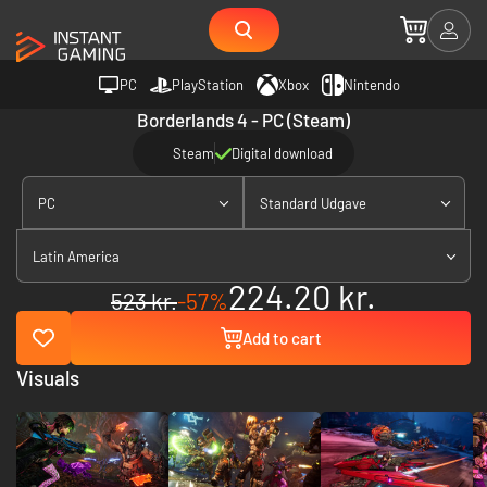
PC
PlayStation
Xbox
Nintendo
Borderlands 4 - PC (Steam)
Steam
Digital download
PC
Standard Udgave
Latin America
224.20 kr.
523 kr.
-57%
Add to cart
Visuals