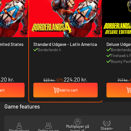
rd Udgave - United States
Standard Udgave - Latin America
Deluxe Udga
Borderlands 4
Borderlands
Firehawk's 
Bounty Pac
.20 kr.
224.20 kr.
523 kr.
-57%
747 kr.
-
art
Add to cart
Game features
Multiplayer på
Steam-
Singleplayer
Online co-op
tværs af