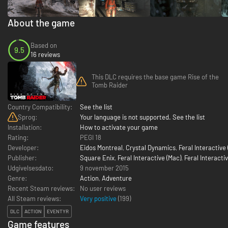
About the game
Based on
9.5
16 reviews
This DLC requires the base game Rise of the
Tomb Raider
Country Compatibility:
See the list
Sprog:
Your language is not supported. See the list
Installation:
How to activate your game
Rating:
PEGI 18
Developer:
Eidos Montreal
,
Crystal Dynamics
,
Feral Interactive
Publisher:
Square Enix
,
Feral Interactive (Mac)
,
Feral Interactiv
Udgivelsesdato:
9 november 2015
Genre:
Action
,
Adventure
Recent Steam reviews:
No user reviews
All Steam reviews:
Very positive
(
199
)
DLC
ACTION
EVENTYR
Game features