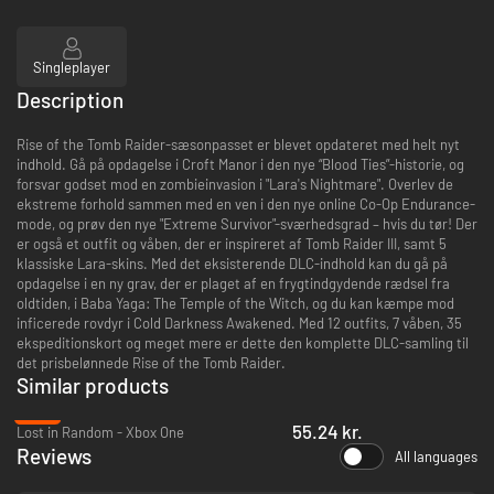
Singleplayer
Description
Rise of the Tomb Raider-sæsonpasset er blevet opdateret med helt nyt
indhold. Gå på opdagelse i Croft Manor i den nye “Blood Ties”-historie, og
forsvar godset mod en zombieinvasion i "Lara's Nightmare". Overlev de
ekstreme forhold sammen med en ven i den nye online Co-Op Endurance-
mode, og prøv den nye "Extreme Survivor"-sværhedsgrad – hvis du tør! Der
er også et outfit og våben, der er inspireret af Tomb Raider III, samt 5
klassiske Lara-skins. Med det eksisterende DLC-indhold kan du gå på
opdagelse i en ny grav, der er plaget af en frygtindgydende rædsel fra
oldtiden, i Baba Yaga: The Temple of the Witch, og du kan kæmpe mod
inficerede rovdyr i Cold Darkness Awakened. Med 12 outfits, 7 våben, 35
ekspeditionskort og meget mere er dette den komplette DLC-samling til
det prisbelønnede Rise of the Tomb Raider.
Similar products
-75%
55.24 kr.
Lost in Random - Xbox One
Reviews
All languages