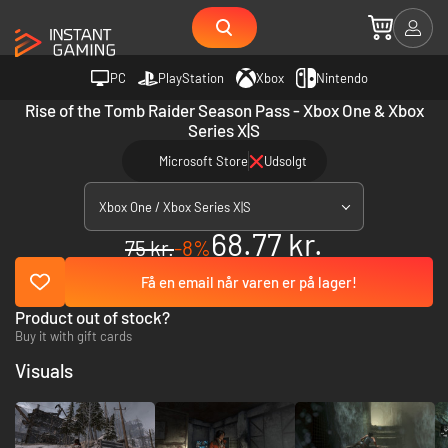
PC
PlayStation
Xbox
Nintendo
Rise of the Tomb Raider Season Pass - Xbox One & Xbox
Series X|S
Microsoft Store
Udsolgt
Xbox One / Xbox Series X|S
68.77 kr.
75 kr.
-8%
Få en email når varen er på lager!
Product out of stock?
Buy it with gift cards
Visuals