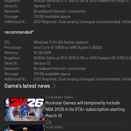
Graphics:
NVIDIA GeForce GTX 1060 5 GB or AMD Radeon RX 5500 XT 4
optagelser til realistisk gameplay. Lev dig mere ind i hver eneste dribling
DirectX:
Version 12
og crossover med de fornyede size-ups, og oplev hurtige, dynamiske
Network:
Broadband Internet connection
bevægelser med de helt nye ProPLAY-funktioner.
Storage:
110 GB available space
Additional Notes:
SSD Required. Dual-analog Gamepad recommended. Initial in
TEAM OP I BYEN
recommended
*
Skab en enestående MyPLAYER, og stig i de kompetitive rang for at nå
den øverste NBA-stjernestatus på en helt ny MyCAREER-rejse. Team op
OS:
Windows 11 64-Bit (latest update)
med vennerne i en imponerende og strømlinet by, opnå anerkendelse og
Processor:
Intel Core i5-10600 or AMD Ryzen 5 3600X
få et bedre omdømme, mens du kæmper mod rivaliserende hold for
Memory:
16 GB RAM
herredømmet i parken.
Graphics:
NVIDIA GeForce RTX 2070 8 GB or AMD Radeon RX 5700 8 GB
DirectX:
Version 12
FOREN STJERNERNE I MyTEAM
Network:
Broadband Internet connection
Storage:
110 GB available space
Du kan indsamle og konkurrere med legender fra både fortiden og
Additional Notes:
SSD Required. Dual-analog Gamepad recommended. Initial in
nutiden i MyTEAM. Sammensæt et stjernespækket lineup, test dit
drømmehold i de nye singleplayer- og multiplayertilstande, og få fingrene
Game's latest news
i nye kort, så du kan gøre din MyTEAM-fantasi til virkelighed.
5 måneder siden
DIT HOLD, DIN HISTORIE
Rockstar Games will temporarily include
NBA 2K26 in its GTA+ subscription starting
Led en NBA-franchise som manager i MyNBA. Vælg mellem 30 hold, oplev
March 10
30 unikke MyGM-historier med inspiration fra virkeligheden, og gå efter
det ultimative mål: at vinde et mesterskab. Du har indflydelse på
2
sportens fremtid og kan sætte et uudsletteligt præg på ligaen.
et år siden