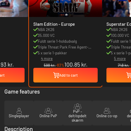
Slam Edition - Europe
Superstar Ed
NBA 2K26
NBA 2K26
35.000 VC
100.000 VC
Fuldt serie 1-holdudvalg
Fuldt serie
Triple Threat Park Free Agent-
Triple Thre
pakke
5 x serie 1-pakker
pakke
5 x serie 1-
4 more
5 more
.93 kr.
100.85 kr.
598 kr.
-83%
748 kr.
art
Add to cart
Game features
PvP –
Singleplayer
Online PvP
delt/opdelt
Online co-op
de
skærm
Description