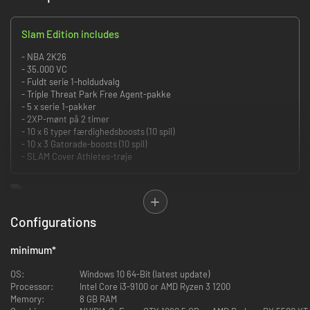
Slam Edition includes
- NBA 2K26
- 35.000 VC
- Fuldt serie 1-holdudvalg
- Triple Threat Park Free Agent-pakke
- 5 x serie 1-pakker
- 2XP-mønt på 2 timer
- 10 x 6 typer færdighedsboosts (10 spil)
- 10 x 3 Gatorade-boosts (10 spil)
- SLAM Cover Athletes-trøje
Spil om håneretten i MyCAREER, MyTEAM, MyNBA, The W og Play Now. Du
Configurations
kan blære dig med dine mange hyperrealistiske moves, der er drevet af
ProPLAY, og udfordre vennerne eller rivalerne i NBA 2K26's kompetitive
minimum
*
tilstande. Overbevis dem om, at du fortjener kronen!
OS:
Windows 10 64-Bit (latest update)
DREVET AF ProPLAY
Processor:
Intel Core i3-9100 or AMD Ryzen 3 1200
Memory:
8 GB RAM
Dominer enhver boldbesiddelse med fordybende teknologi, der gør NBA-