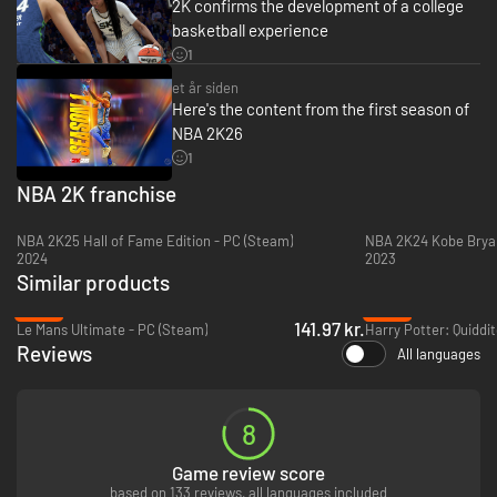
*Indløsning og brug af bonusindholdet kræver en internetforbindelse og
2K confirms the development of a college
NBA 2K-konto. Vilkår gælder.
basketball experience
Play Now, MyNBA og The W er tilgængelige offline. Alle andre spiltilstande
1
og funktioner kræver internetforbindelse og kan kræve
onlinekontoregistrering (varierer, 13+).
et år siden
Here's the content from the first season of
NBA 2K26
1
NBA 2K franchise
NBA 2K25 Hall of Fame Edition - PC (Steam)
NBA 2K24 Kobe Bryan
2024
2023
Similar products
-53%
-96%
141.97 kr.
Le Mans Ultimate - PC (Steam)
Reviews
All languages
8
Game review score
based on 133 reviews, all languages included