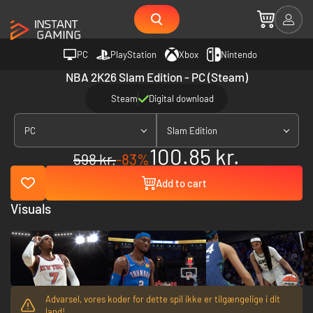
PC
PlayStation
Xbox
Nintendo
NBA 2K26 Slam Edition - PC (Steam)
Steam
Digital download
PC
Slam Edition
100.85 kr.
598 kr.
-83%
Add to cart
Visuals
Advarsel, vores koder for dette spil ikke er tilgængelige i dit
land!