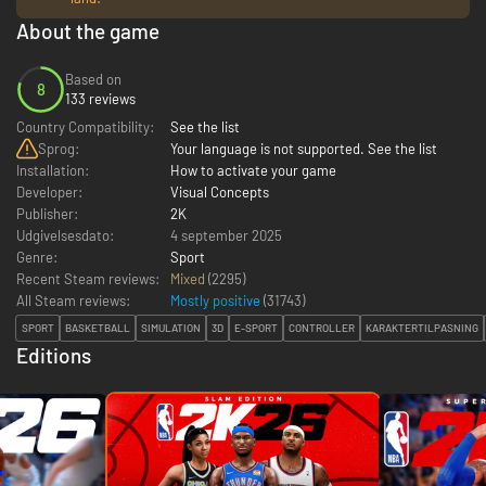
About the game
Based on
8
133 reviews
Country Compatibility:
See the list
Sprog:
Your language is not supported. See the list
Installation:
How to activate your game
Developer:
Visual Concepts
Publisher:
2K
Udgivelsesdato:
4 september 2025
Genre:
Sport
Recent Steam reviews:
Mixed
(2295)
All Steam reviews:
Mostly positive
(
31743
)
SPORT
BASKETBALL
SIMULATION
3D
E-SPORT
CONTROLLER
KARAKTERTILPASNING
Editions