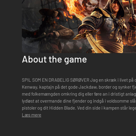
About the game
SPIL SOM EN DRABELIG SØRØVER Jag en skræk i livet på 
Kenway, kaptajn på det gode Jackdaw, border og synker fjend
med folkemængden omkring dig eller føre an i dristigt anla
lydløst at overmande dine fjender og indgå i voldsomme sl
pistoler og dit Hidden Blade. Ved din side i kampen står l
sammen med dig gå...
Læs mere