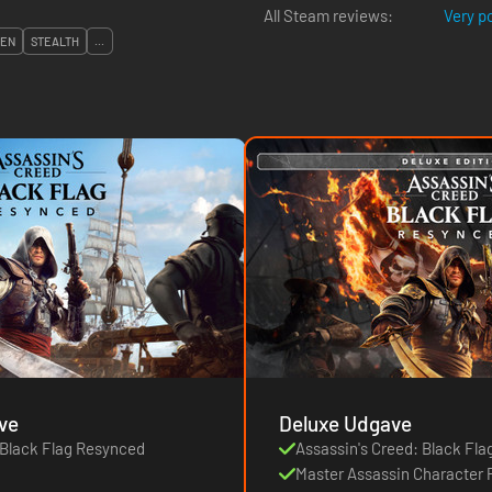
All Steam reviews:
Very p
DEN
STEALTH
...
ve
Deluxe Udgave
 Black Flag Resynced
Assassin's Creed: Black Fl
Master Assassin Character