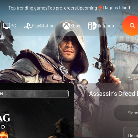
Dagens tilbud
Top trending games
Top pre-orders
Upcoming
PC
PlayStation
Xbox
Nintendo
Assassin's Creed 
Micro
Delu