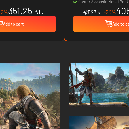
Master Assassin Naval Pack
351.25 kr.
405
22%
-23%
523 kr.
Add to cart
Add to c