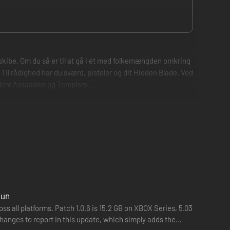
kibe. Om du så er til at gå i ét med folkemængden omkring
 Til rådighed har du sværd, pistoler og dit Hidden Blade. Ved
llem Assassins og Templars.
gun
s all platforms. Patch 1.0.6 is 15.2 GB on XBOX Series, 5.03
hanges to report in this update, which simply adds the