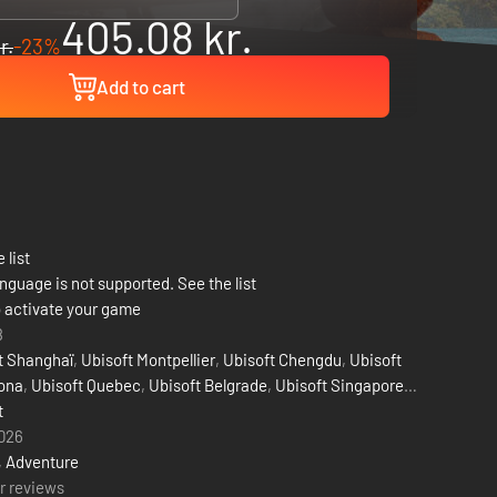
405.08 kr.
r.
-23%
Add to cart
 list
nguage is not supported. See the list
 activate your game
8
Ubisoft Shanghaï
,
Ubisoft Montpellier
,
Ubisoft Chengdu
,
Ubisoft
ona
,
Ubisoft Quebec
,
Ubisoft Belgrade
,
Ubisoft Singapore
,
t Kyiv
t
,
Ubisoft Bordeaux
,
Ubisoft Philippines
,
Ubisoft India
2026
,
Adventure
r reviews