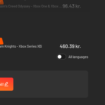
%
96.43 kr.
Assassin's Creed Odyssey - Xbox One & Xbox Series X|S
%
460.39 kr.
m Knights - Xbox Series X|S
All languages
il!
 af den seneste Anvil-motor. Lad dig henføre på den