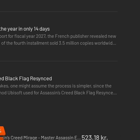
he year in only 14 days
eport for fiscal year 2027, the French publisher revealed new
of the fourth installment sold 3.5 million copies worldwide.
reed Black Flag Resynced
kes, one might assume the process is simpler, since the
r, og så er snige- og parkourfærdighederne blevet
thod Ubisoft used for Assassin’s Creed Black Flag Resynced
ige skibe med forbedrede søfartsmekanikker i form af nye
lse.
%
523.18 kr.
Assassin’s Creed Mirage - Master Assassin Edition - Xbox One & Xbox Series X|S