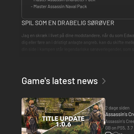
- Master Assassin Naval Pack
SPIL SOM EN DRABELIG SØRØVER
Jag en skræk i livet på dine modstandere, når du som Edwa
dig eller føre an i dristigt anlagte angreb, kan du skifte m
din side i kampen står legendariske sørøverlegender, som
Game's latest news
2 dage siden
Assassin's Cr
Assassin's Cree
GB on PS5, 3.7