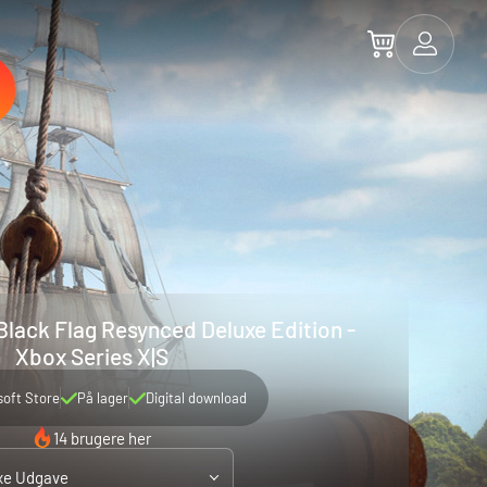
Black Flag Resynced Deluxe Edition -
Xbox Series X|S
soft Store
På lager
Digital download
14 brugere her
xe Udgave