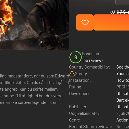
523 k
Based on
9
135 reviews
Country Compatibility:
See the
Sprog:
Your la
dine modstandere, når du som Edward
Installation:
How to
tlige skibe. Om du så er til at gå i ét
Rating:
PEGI 1
gte angreb, kan du skifte mellem
Developer:
åskampe. Til rådighed har du sværd,
Barcel
egendariske sørøverlegender, som
Publisher:
Ubisof
Ubisof
Udgivelsesdato:
8 juli 
Genre:
Action
Recent Steam reviews:
No use