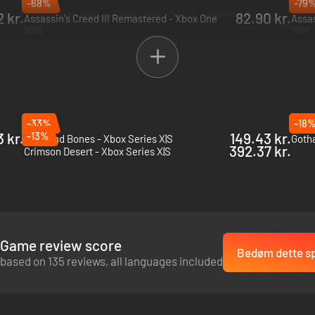
-68%
-79
2025
2023
2 kr.
82.90 kr.
Assassin's Creed III Remastered - Xbox One
2019
2018
-33%
-18
3 kr.
-13%
149.43 kr.
Skull and Bones - Xbox Series X|S
Gotha
392.37 kr.
Crimson Desert - Xbox Series X|S
Game review score
Bedøm dette sp
based on 135 reviews, all languages included
ndskab, mens du oplever en åben verden uden nogen problemer som følge