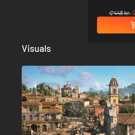
-
448 kr.
Visuals