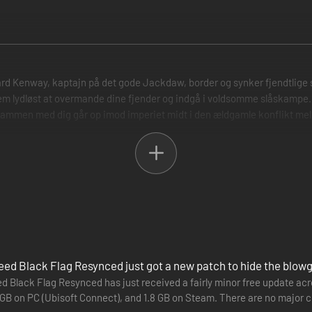
rd Kenway, kaptajn på det gode Jackdaw, border og synker fjendtlige s
ellem lydløst at overmande dine fjender og indgå i voldsomme slåskampe.
 sammen med dig går op imod imperiet midt i den ældgamle konflikt me
eed Black Flag Resynced just got a new patch to hide the blow
d Black Flag Resynced has just received a fairly minor free update acros
 GB on PC (Ubisoft Connect), and 1.8 GB on Steam. There are no major c