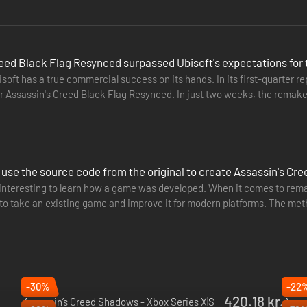
…
eed Black Flag Resynced surpassed Ubisoft's expectations for t
bisoft has a true commercial success on its hands. In its first-quarter r
or Assassin's Creed Black Flag Resynced. In just two weeks, the remake 
NÅ FORBEDRET SPILOPLEVELSE
t use the source code from the original to create Assassin's C
 interesting to learn how a game was developed. When it comes to rema
nå mere dynamiske sammenstød med fokus på parering og overmandelse
 to take an existing game and improve it for modern platforms. The me
 fjender. Opgradér løbende Jackdaw for at kunne sejle op imod fjendtl
e complex.…
ånd om tidligere svagheder, hvilket betyder en alt i alt bedre spilopleve
-30%
-22
420.18 kr.
Assassin’s Creed Shadows - Xbox Series X|S