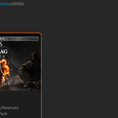
ositive
(
26556
)
ag Resynced
 Pack