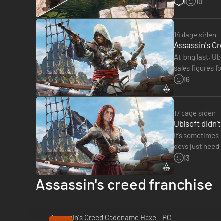
option to hide
1
10
14 dage siden
Assassin's Cr
At long last, U
sales figures f
The…
16
17 dage siden
GENSKABT PÅ KLASSISK VIS FOR AT OP
Ubisoft didn'
It’s sometimes
Kampteknikken er blevet genskabt fra bunden af for at op
devs just need
forbedret, så du mere gelinde kan flygte og snigmorde dine
was a bit mor
13
alternerende affyringstilstande. QoL-tilføjelser tager også h
Assassin's creed franchise
Assassin's Creed Codename Hexe - PC