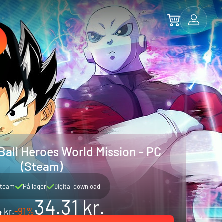
all Heroes World Mission - PC
(Steam)
team
På lager
Digital download
34.31 kr.
 kr.
-91%