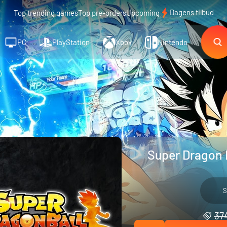
Dagens tilbud
Top trending games
Top pre-orders
Upcoming
PC
PlayStation
Xbox
Nintendo
Super Dragon B
S
374