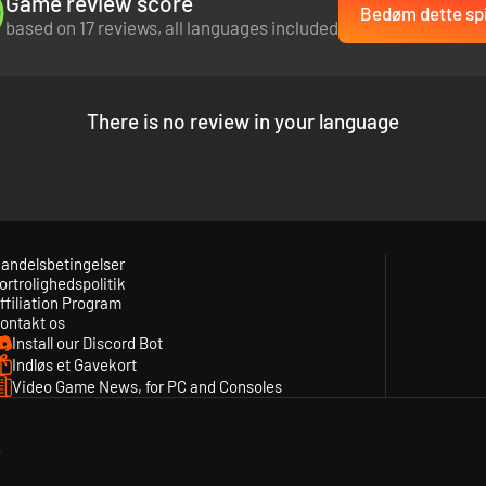
Game review score
Bedøm dette spi
based on 17 reviews, all languages included
There is no review in your language
andelsbetingelser
ortrolighedspolitik
ffiliation Program
ontakt os
Install our Discord Bot
Indløs et Gavekort
Video Game News, for PC and Consoles
y