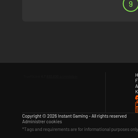
9
H
F
A
K
Copyright © 2026 Instant Gaming - All rights reserved
Administrer cookies
*Tags and requirements are for informational purposes onl