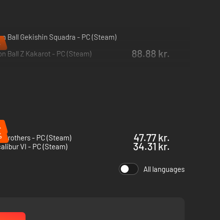
n Ball Gekishin Squadra - PC (Steam)
%
88.88 kr.
n Ball Z Kakarot - PC (Steam)
%
%
47.77 kr.
e Brothers - PC (Steam)
34.31 kr.
alibur VI - PC (Steam)
All languages