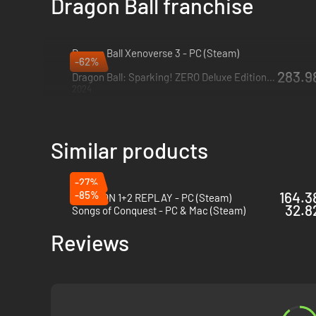
Dragon Ball franchise
Dragon Ball Xenoverse 3 - PC (Steam)
-62%
2027
283.98
Dragon Ball: Sparking! ZERO Deluxe Edition - PC (Steam)
2024
Similar products
-27%
-85%
164.38
PATAPON 1+2 REPLAY - PC (Steam)
32.82
Songs of Conquest - PC & Mac (Steam)
Reviews