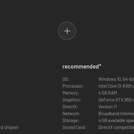
må have!
Ball Heroes!
recommended
*
OS:
Windows 10, 64-bi
Processor:
Intel Core i3-6100
Memory:
4 GB RAM
Graphics:
GeForce GTX 950 
DirectX:
Version 11
Network:
Broadband Interne
Storage:
4 GB available spa
rd chipset
Sound Card:
DirectX compatibl