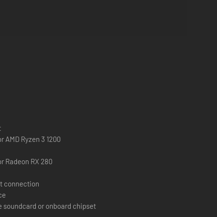
t
 or AMD Ryzen 3 1200
or Radeon RX 280
t connection
ce
e soundcard or onboard chipset