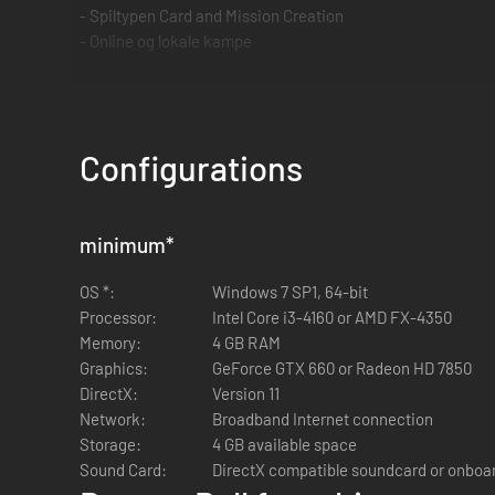
- Spiltypen Card and Mission Creation
- Online og lokale kampe
Et spil, alle Dragon Ball-fans og kortspilsentusiaster bare 
Byg dit bedste deck, og bliv verdensmester i Super Dragon 
Configurations
minimum
*
OS *:
Windows 7 SP1, 64-bit
Processor:
Intel Core i3-4160 or AMD FX-4350
Memory:
4 GB RAM
Graphics:
GeForce GTX 660 or Radeon HD 7850
DirectX:
Version 11
Network:
Broadband Internet connection
Storage:
4 GB available space
Sound Card:
DirectX compatible soundcard or onboa