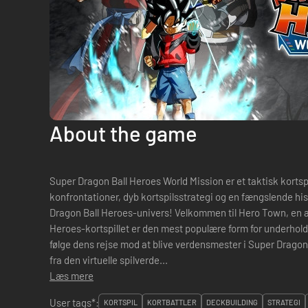
About the game
Super Dragon Ball Heroes World Mission er et taktisk kort
konfrontationer, dyb kortspilsstrategi og en fængslende histo
Dragon Ball Heroes-univers! Velkommen til Hero Town, en alternativ virkelighed, hvor Dragon Ball
Heroes-kortspillet er den mest populære form for underhold
følge dens rejse mod at blive verdensmester i Super Drago
fra den virtuelle spilverde...
Læs mere
User tags*:
KORTSPIL
KORTBATTLER
DECKBUILDING
STRATEGI