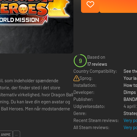
Based on
9
17 reviews
Country Compatibility:
See the
Sprog:
Your la
spil, som indeholder spændende
Installation:
How to
rie, der finder sted i det store
Developer:
Dimps 
Publisher:
BANDA
ning. Du kan lave din egen avatar og
Udgivelsesdato:
4 april
n Ball Heroes. Men når modstanderne
Genre:
Strate
Recent Steam reviews:
Very p
All Steam reviews:
Very p
ANIME
...