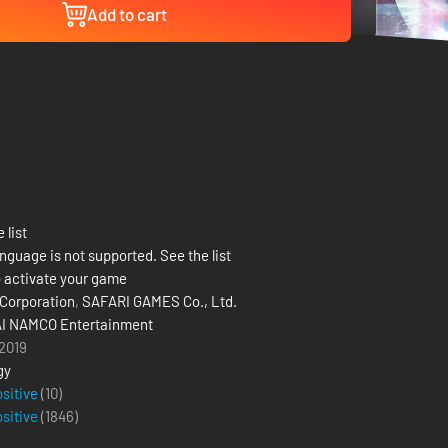
Add to cart
 list
nguage is not supported. See the list
 activate your game
Corporation
,
SAFARI GAMES Co., Ltd.
I NAMCO Entertainment
 2019
gy
ositive
(10)
ositive
(
1846
)