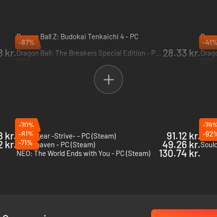
Dragon Ball Z: Budokai Tenkaichi 4 - PC
Drago
-87%
-41
2026
2025
 kr.
28.33 kr.
Dragon Ball: The Breakers Special Edition - PC (Steam)
Drago
2022
2020
-70%
-79
 kr.
-81%
91.12 kr.
-92
Guilty Gear -Strive- - PC (Steam)
Battl
 kr.
-71%
49.26 kr.
Gloomhaven - PC (Steam)
Soulc
130.74 kr.
NEO: The World Ends with You - PC (Steam)