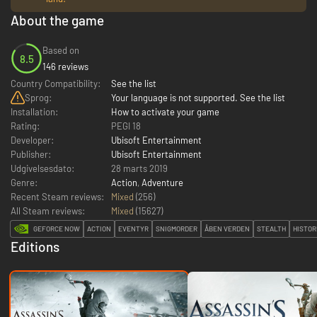
About the game
Based on
8.5
146 reviews
Country Compatibility:
See the list
Sprog:
Your language is not supported. See the list
Installation:
How to activate your game
Rating:
PEGI 18
Developer:
Ubisoft Entertainment
Publisher:
Ubisoft Entertainment
Udgivelsesdato:
28 marts 2019
Genre:
Action
,
Adventure
Recent Steam reviews:
Mixed
(256)
All Steam reviews:
Mixed
(
15627
)
GEFORCE NOW
ACTION
EVENTYR
SNIGMORDER
ÅBEN VERDEN
STEALTH
HISTOR
Editions