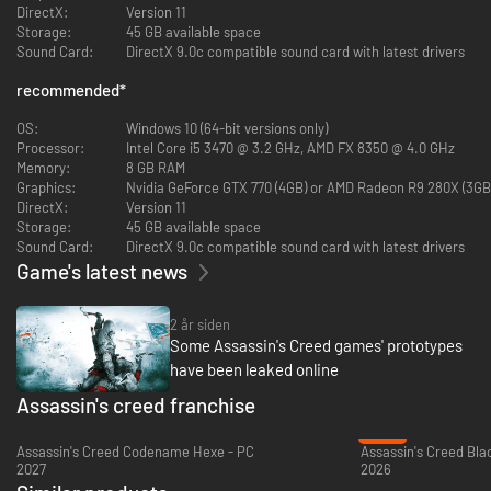
Alt originalt solo-DLC inklusive The Tyranny of King Washington og det
DirectX:
Version 11
komplette Assassin's Creed Liberation Remastered er inkluderet i spillet.
Storage:
45 GB available space
Sound Card:
DirectX 9.0c compatible sound card with latest drivers
recommended
*
OS:
Windows 10 (64-bit versions only)
Processor:
Intel Core i5 3470 @ 3.2 GHz, AMD FX 8350 @ 4.0 GHz
Memory:
8 GB RAM
Graphics:
Nvidia GeForce GTX 770 (4GB) or AMD Radeon R9 280X (3GB)
DirectX:
Version 11
Storage:
45 GB available space
Sound Card:
DirectX 9.0c compatible sound card with latest drivers
Game's latest news
2 år siden
Some Assassin's Creed games' prototypes
have been leaked online
Assassin's creed franchise
-22%
Assassin's Creed Codename Hexe - PC
2027
2026