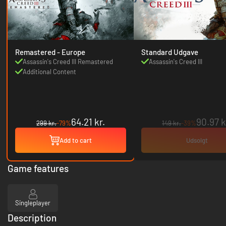
Remastered - Europe
Standard Udgave
Assassin's Creed III Remastered
Assassin's Creed III
Additional Content
64.21 kr.
90.97 k
299 kr.
-79%
149 kr.
-39%
Add to cart
Udsolgt
Game features
Singleplayer
Description