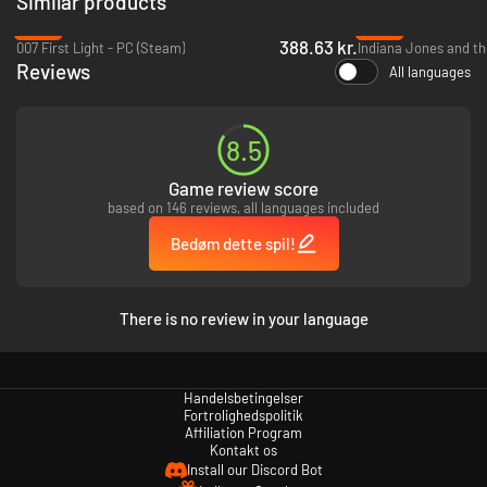
Similar products
-26%
-56%
388.63 kr.
007 First Light - PC (Steam)
Reviews
All languages
8.5
Game review score
based on 146 reviews, all languages included
Bedøm dette spil!
There is no review in your language
Handelsbetingelser
Fortrolighedspolitik
Affiliation Program
Kontakt os
Install our Discord Bot