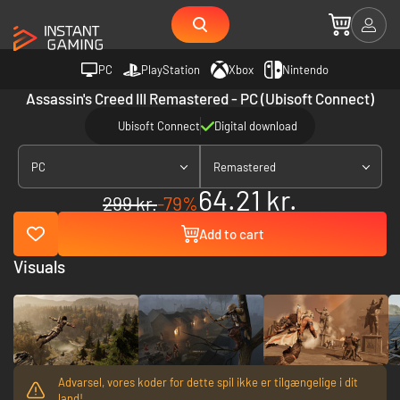
PC
PlayStation
Xbox
Nintendo
Assassin's Creed III Remastered - PC (Ubisoft Connect)
Ubisoft Connect
Digital download
PC
Remastered
64.21 kr.
299 kr.
-79%
Add to cart
Visuals
Advarsel, vores koder for dette spil ikke er tilgængelige i dit
land!