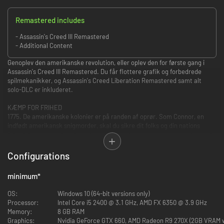
Remastered includes
- Assassin's Creed III Remastered
- Additional Content
Genoplev den amerikanske revolution, eller oplev den for første gang i
Assassin's Creed III Remastered. Du får flottere grafik og forbedrede
spilmekanikker, og Assassin's Creed Liberation Remastered samt alt
solo-DLC er inkluderet.
KÆMP FOR FRIHED
1775. De amerikanske kolonier er på randen af oprør. Som Connor, en
indfødt amerikansk snigmorder, skal du sikre dit folks og din nations
frihed. I byens myldrende gader og på kaotiske slagmarker skal du myrde
dine fjender på alverdens måder med et stort arsenal af våben.
Configurations
NY GRAFISK SPILOPLEVELSE
Spil det ikoniske Assassin's Creed III med forbedret grafik, og få 4K-
minimum
*
opløsning, nye figurer, forfinet animering af omgivelser og meget mere.
Spilmekanikkerne har også fået en overhaling, så du får en forbedret og
OS:
Windows 10 (64-bit versions only)
mere medrivende oplevelse.
Processor:
Intel Core i5 2400 @ 3.1 GHz, AMD FX 6350 @ 3.9 GHz
Memory:
8 GB RAM
EKSTRA INDHOLD
Graphics:
Nvidia GeForce GTX 660, AMD Radeon R9 270X (2GB VRAM w