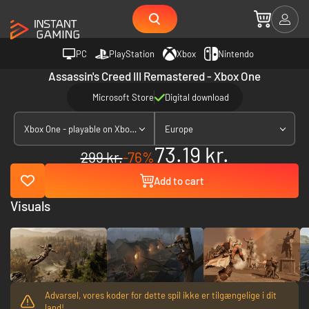
PC
PlayStation
Xbox
Nintendo
Assassin's Creed III Remastered - Xbox One
Microsoft Store
Digital download
Xbox One - playable on Xbox Series X|S
Europe
73.19 kr.
299 kr.
-76%
Add to cart
Visuals
Advarsel, vores koder for dette spil ikke er tilgængelige i dit
land!