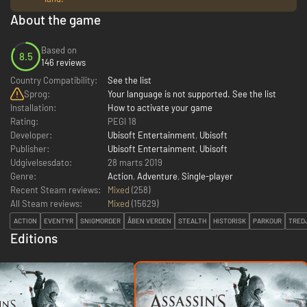
About the game
Based on
8.5
146 reviews
Country Compatibility:
See the list
Sprog:
Your language is not supported. See the list
Installation:
How to activate your game
Rating:
PEGI 18
Developer:
Ubisoft Entertainment
,
Ubisoft
Publisher:
Ubisoft Entertainment
,
Ubisoft
Udgivelsesdato:
28 marts 2019
Genre:
Action
,
Adventure
,
Single-player
Recent Steam reviews:
Mixed
(258)
All Steam reviews:
Mixed
(
15629
)
ACTION
EVENTYR
SNIGMORDER
ÅBEN VERDEN
STEALTH
HISTORISK
PARKOUR
TRED
Editions