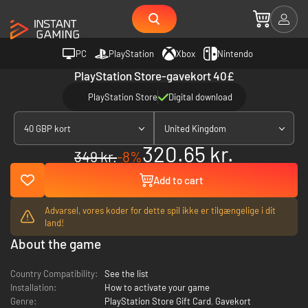
PC
PlayStation
Xbox
Nintendo
PlayStation Store-gavekort 40£
PlayStation Store
Digital download
40 GBP kort
United Kingdom
320.65 kr.
349 kr.
-8%
Add to cart
Advarsel, vores koder for dette spil ikke er tilgængelige i dit
land!
About the game
Country Compatibility:
See the list
Installation:
How to activate your game
Genre:
PlayStation Store Gift Card
,
Gavekort