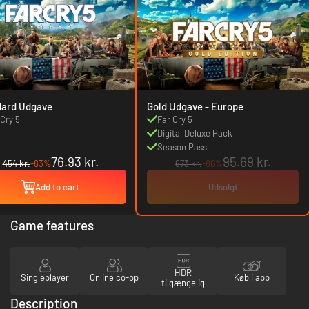
dard Udgave
Gold Udgave - Europe
 Cry 5
Far Cry 5
Digital Deluxe Pack
Season Pass
76.93 kr.
95.69 kr.
454 kr.
-83%
673 kr.
-86%
Add to cart
Udsolgt
Game features
HDR
Singleplayer
Online co-op
Køb i app
tilgængelig
Description