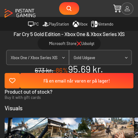
PC
PlayStation
Xbox
Nintendo
Far Cry 5 Gold Edition - Xbox One & Xbox Series X|S
Microsoft Store
Udsolgt
Xbox One / Xbox Series X|S
Gold Udgave
95.69 kr.
673 kr.
-86%
Få en email når varen er på lager!
Product out of stock?
Buy it with gift cards
Visuals