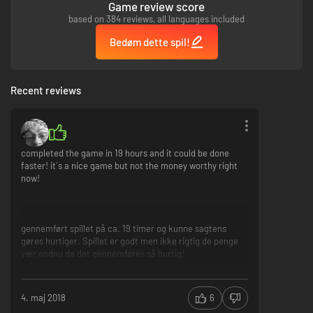
Game review score
based on 384 reviews, all languages included
Bedøm dette spil!
Recent reviews
completed the game in 19 hours and it could be done
faster! it`s a nice game but not the money worthy right
now!
gennemført spillet på ca. 19 timer og kunne sagtens
gøres hurtiger. Spillet er godt men ikke rigtig de penge
vær endnu da det gennemføres så hurtig!
graphics/grafik
gameplay the hours there was/gameplay de timer der
nu var
4. maj 2018
6
many bugs/mange bugs