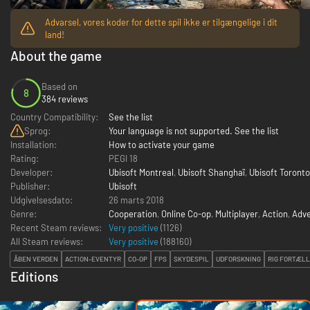
Advarsel, vores koder for dette spil ikke er tilgængelige i dit
land!
About the game
Based on
8
384 reviews
Country Compatibility:
See the list
Sprog:
Your language is not supported. See the list
Installation:
How to activate your game
Rating:
PEGI 18
Developer:
Ubisoft Montreal
,
Ubisoft Shanghaï
,
Ubisoft Toronto
Publisher:
Ubisoft
Udgivelsesdato:
26 marts 2018
Genre:
Cooperation
,
Online Co-op
,
Multiplayer
,
Action
,
Adv
Recent Steam reviews:
Very positive
(1126)
All Steam reviews:
Very positive
(
188160
)
ÅBEN VERDEN
ACTION-EVENTYR
CO-OP
FPS
SKYDESPIL
UDFORSKNING
RIG FORTÆLL
Editions