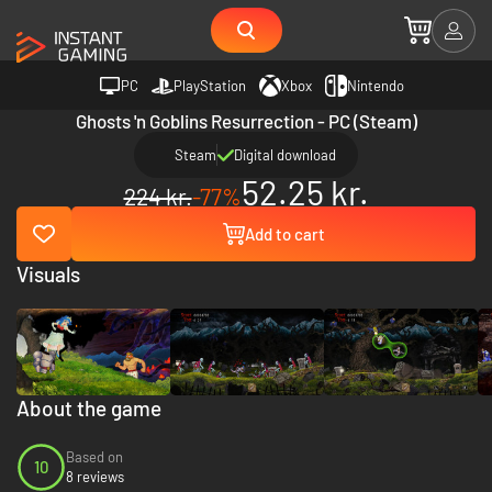
PC
PlayStation
Xbox
Nintendo
Ghosts 'n Goblins Resurrection - PC (Steam)
Steam
Digital download
52.25 kr.
224 kr.
-77%
Add to cart
Visuals
About the game
Based on
10
8 reviews