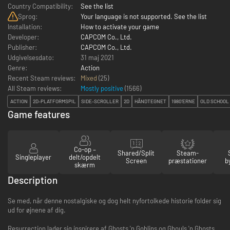
Country Compatibility:
See the list
Sprog:
Your language is not supported. See the list
Installation:
How to activate your game
Developer:
CAPCOM Co., Ltd.
Publisher:
CAPCOM Co., Ltd.
Udgivelsesdato:
31 maj 2021
Genre:
Action
Recent Steam reviews:
Mixed
(25)
All Steam reviews:
Mostly positive
(
1566
)
ACTION
2D-PLATFORMSPIL
SIDE-SCROLLER
2D
HÅNDTEGNET
1980'ERNE
OLD SCHOOL
Game features
Co-op –
Shared/Split
Steam-
Singleplayer
delt/opdelt
Screen
præstationer
b
skærm
Description
Se med, når denne nostalgiske og dog helt nyfortolkede historie folder sig
ud for øjnene af dig.
Resurrection lader sig inspirere af Ghosts 'n Goblins og Ghouls 'n Ghosts,