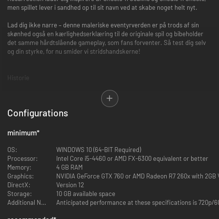
men spillet lever i sandhed op til sit navn ved at skabe noget helt nyt.
Lad dig ikke narre – denne maleriske eventyrverden er på trods af sin
skønhed også en kærlighedserklæring til de originale spil og bibeholder
det samme hårdtslående gameplay, som fans forventer. Så test dig selv
og din styrke, for nu smider vi stridshandskerne!
Historie
For længe siden …
Configurations
I et land langt borte begynder vores historie, hvis skønhed er uforlignelig.
Ridderen Arthur og prinsessen lå henslængte i eftermiddagssolen.
… Men noget er pludselig på færde, byen står i flammer,
minimum
*
en truende sort sky dukker frem og opsluger slottet.
OS:
WINDOWS 10 (64-BIT Required)
Skyggen strækker sig derefter til det hellige umbraltræ.
Processor:
Intel Core i5-4460 or AMD FX-6300 equivalent or better
Træets farver falmer, og dets styrke drænes af onde kræfter.
Memory:
4 GB RAM
Og midt i dette kaos spiller dæmonherskeren sit trumfkort.
Graphics:
NVIDIA GeForce GTX 760 or AMD Radeon R7 260x with 2GB
Mens Arthur er uopmærksom, kidnapper dæmonen prinsessen som led i
DirectX:
Version 12
sin grumme plan.
Storage:
10 GB available space
Additional Notes:
Anticipated performance at these specifications is 720p/60
Hastigt påfører Arthur sig sin rustning for at redde skønjomfruen.
Han rejser mod dæmonernes rige, så de må hellere passe på.