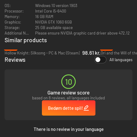
OS:
Windows 10 version 1903
Processor:
Intel Core i5-6400
Memory:
16 GB RAM
Graphics:
NVIDIA GTX 1060 6GB
Storage:
25 GB available space
Additional Notes:
Please ensure NVIDIA graphic card driver above 472.12
Similar products
-32%
-79%
98.61 kr.
Hollow Knight: Silksong - PC & Mac (Steam)
Ori and the Will of t
Reviews
All languages
●Et arkadekampsystem med glidende skift mellem tre
10
våben
Game review score
based on 8 reviews, all languages included
Næven, Boret og Pisken er tre våben med helt forskellige kampstile, der
giver glidende skift mellem mange kombinationer, stor skade og
Bedøm dette spil!
langtrækkende angreb. Tæsk løs på fjenden ved at vælge den mest
passende form for angreb til situationen.
Spillerne vil blive udfordret af massevis af forskellige typer fjender, hver
There is no review in your language
med deres egne våben og angreb, og de arbejder alle sammen for at
nedkæmpe spilleren. Unikke bosser med usædvanlige kampstile giver en