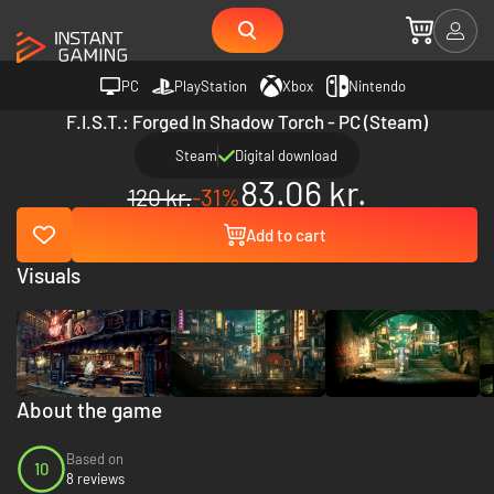
PC
PlayStation
Xbox
Nintendo
F.I.S.T.: Forged In Shadow Torch - PC (Steam)
Steam
Digital download
83.06 kr.
120 kr.
-31%
Add to cart
Visuals
About the game
Based on
10
8 reviews