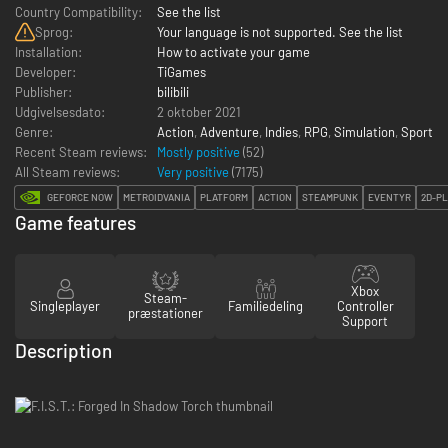
Country Compatibility:
See the list
Sprog:
Your language is not supported. See the list
Installation:
How to activate your game
Developer:
TiGames
Publisher:
bilibili
Udgivelsesdato:
2 oktober 2021
Genre:
Action
,
Adventure
,
Indies
,
RPG
,
Simulation
,
Sport
Recent Steam reviews:
Mostly positive
(52)
All Steam reviews:
Very positive
(
7175
)
GEFORCE NOW
METROIDVANIA
PLATFORM
ACTION
STEAMPUNK
EVENTYR
2D-P
Game features
Xbox
Steam-
Singleplayer
Familiedeling
Controller
præstationer
Support
Description