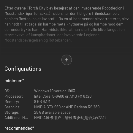
Efter dyrene i Torch City blev besejret af den invaderende Robotlegion i
Modstandskrigen for seks år siden, har den tidligere frihedskæmper,
kaninen Rayton, holdt lav profil. Da én af hans venner blev arresteret, blev
han nødt til at tage sin kæmpe metalknytnæve på og kæmpe mod dem,
der undertrykte ham. Han vidste ikke, at han snart ville blive fanget i en
strømhvirvel af konspirationer, der involverede Legionen,
Modstandsbevægelsen og Rottebanden.
●Sammenhængende kort fyldt med udfordringer, du kan
udforske
Configurations
minimum
*
Udforsk mere end tolv unikke områder på et kort i actionplatformsstil
(Metroidvania). Den grundlæggende kamp-, opgaveløsnings- og
OS:
Windows 10 version 1903
platformsmekanik suppleres af utallige skjulte rum, hemmelige passager
Processor:
Intel Core i5-6400 or AMD FX 8320
og genveje, med alle mulige belønnende udfordringer, som spillerne kan
Memory:
8 GB RAM
gennemføre.
Graphics:
NVIDIA GTX 960 or AMD Radeon R9 280
Kortene indlæses løbende for at undgå hyppige overgange, hvilket gør, at
Storage:
25 GB available space
den enorme Torch City føles endnu mere detaljeret og levende.
Additional Notes:
NVIDIA显卡用户，请检查驱动是否为472.12
recommended
*