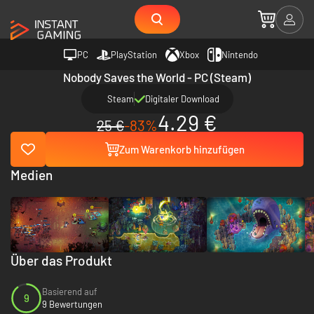
PC
PlayStation
Xbox
Nintendo
Nobody Saves the World - PC (Steam)
Steam
Digitaler Download
4.29 €
25 €
-83%
Zum Warenkorb hinzufügen
Medien
Über das Produkt
Basierend auf
9
9 Bewertungen