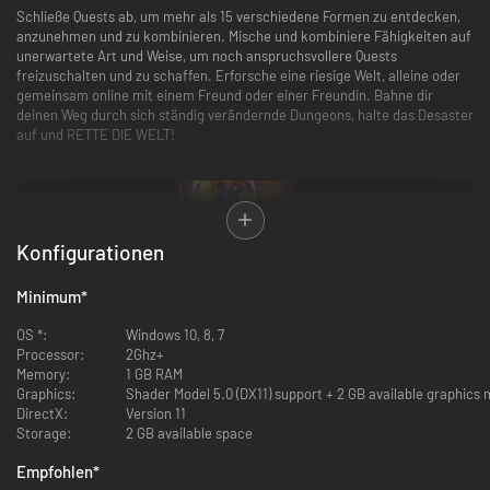
Schließe Quests ab, um mehr als 15 verschiedene Formen zu entdecken,
anzunehmen und zu kombinieren. Mische und kombiniere Fähigkeiten auf
unerwartete Art und Weise, um noch anspruchsvollere Quests
freizuschalten und zu schaffen. Erforsche eine riesige Welt, alleine oder
gemeinsam online mit einem Freund oder einer Freundin. Bahne dir
deinen Weg durch sich ständig verändernde Dungeons, halte das Desaster
auf und RETTE DIE WELT!
Konfigurationen
Minimum
*
OS *:
Windows 10, 8, 7
Processor:
2Ghz+
Memory:
1 GB RAM
Was dich erwartet
Graphics:
Shader Model 5.0 (DX11) support + 2 GB available graphics 
DirectX:
Version 11
Verwandle dich in viele FORMEN:
Schalte mehr als 15 verschiedene
Storage:
2 GB available space
Formen frei, von einer Ratte über Räuber bis zum Roboter, und jede
davon hat ihre ganz eigenen Spielmechaniken.
Empfohlen
*
Mische FÄHIGKEITEN:
Stelle aus über 80 Form-Fähigkeiten neue