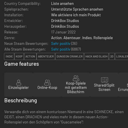
Country Compatibility:
Liste ansehen
Spielsprachen:
Unterstützte Sprachen ansehen
Installation:
Wie aktiviere ich mein Produkt
Entwickler:
DrinkBox Studios
Herausgeber:
DrinkBox Studios
Release:
17 Januar 2022
Genre:
Action
,
Abenteuer
,
Indies
,
Rollenspiele
Neue Steam Bewertungen:
Sehr positiv
(36)
Alle Steam Bewertungen:
Sehr positiv
(
6867
)
INDIE
KOOP
ACTION
ABENTEUER
DUNGEON CRAWLER
HACK AND SLASH
2D
LOKALER
Game features
Koop-Spiele
Shared/Split
Einzelspieler
Online-Koop
mit geteiltem
Screen
Errun
Bildschirm
Beschreibung
Verwandle dich von einem konturlosen Niemand in eine SCHNECKE, einen
GEIST, einen DRACHEN und vieles mehr in diesem neuen Action-
Rollenspiel von den Schöpfern von "Guacamelee"!