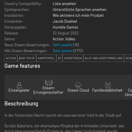
Country Compatibility:
Liste ansehen
Spielsprachen:
Unterstützte Sprachen ansehen
Installation:
Wie aktiviere ich mein Produkt
Entwickler:
Jacob Dzwinel
Herausgeber:
Humble Games
Release:
22 August 2022
Genre:
Action
,
Indies
Neue Steam Bewertungen:
Sehr positiv
(18)
Alle Steam Bewertungen:
Sehr positiv
(
2770
)
ACTION
BEAT ’EM UP
KAMPFSPIEL
3D
ISOMETRISCH
BLUT UND VERSTÜMMELUNG
GEW
Game features
Steam-
Einzelspieler
Steam Cloud
Familienbibliothek
Co
Errungenschaften
Unt
Beschreibung
In der finstersten Nacht taucht ein unerwarteter Held in der Stadt auf.
Du bist Babyface, ein ehemaliges Mitglied der kriminellen Unterwelt, das
durch eine mysteriöse KI-Drohne in „das Leben“ zurückgeholt wurde.