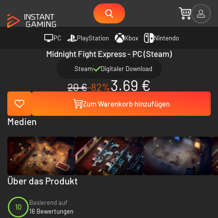
PC
PlayStation
Xbox
Nintendo
Midnight Fight Express - PC (Steam)
Steam
Digitaler Download
3.69 €
20 €
-82%
Zum Warenkorb hinzufügen
Medien
Über das Produkt
Basierend auf
10
16 Bewertungen