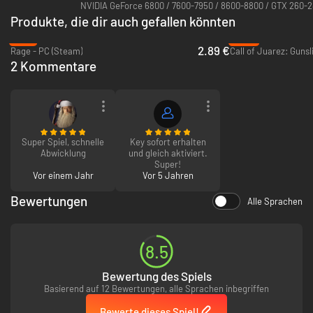
NVIDIA GeForce 6800 / 7600-7950 / 8600-8800 / GTX 260-2
ungezähmten, mythischen Alten Westens zu Fuß, auf dem Pferd, in
Produkte, die dir auch gefallen könnten
Wagen und Kanus. Besuche ikonische Umgebungen, in denen es von
Gesetzlosen wimmelt. Die McCall-Brüder müssen sich einem
-71%
-89%
Häuptling der Apachen, einem gierigen mexikanischen Banditen und
2.89 €
Rage - PC (Steam)
Call of Juarez: Gunsl
einem rachsüchtigen Oberst stellen – und das sind nur ein paar der
2 Kommentare
hinterlistigen Schurken, die den Brüdern im Weg stehen.
Bitte beachten Sie, dass ab August 2016 die Online-Funktionen für dieses
Spiel nicht mehr unterstützt werden. Der Mehrspielermodus / Koop-
Modus ist nicht mehr verfügbar.
Super Spiel, schnelle
Key sofort erhalten
Abwicklung
und gleich aktiviert.
Super!
Vor einem Jahr
Vor 5 Jahren
Bewertungen
Alle Sprachen
8.5
Bewertung des Spiels
Basierend auf 12 Bewertungen, alle Sprachen inbegriffen
Bewerte dieses Spiel!