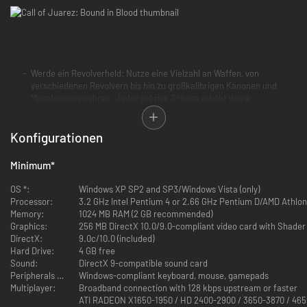
Werde ein Revolverheld: Nutze eine Vielzahl an Waffen, von
verschiedenen Revolvern bis hin zu großkalibrigen Kanonen und
Maschinengewehren. Jeder präzise Schuss erhöht deine
Konzentration, dank der du tödliche Schussmodi auslösen kannst,
wenn du in der Unterzahl bist – und sogar noch tödlichere, wenn die
Konfigurationen
Brüder zusammenarbeiten.
Minimum
*
Waffenbrüder: Spiele entweder als Ray oder Thomas, die beide ihr
OS *:
Windows XP SP2 and SP3/Windows Vista (only)
ganz eigenes Gameplay (Nah- oder Fernkampf), spezielle
Processor:
3.2 GHz Intel Pentium 4 or 2.66 GHz Pentium D/AMD Athlo
Fähigkeiten (Lasso, Dynamit usw.) und ein Arsenal an tödlichen
Memory:
1024 MB RAM (2 GB recommended)
Waffen (Revolver, Karabiner, Schrotflinten usw.) haben. Nutze ihre
Graphics:
256 MB DirectX 10.0/9.0-compliant video card with Shader M
Stärken zu deinem Vorteil, dann überlebst du vielleicht ein paar der
DirectX:
9.0c/10.0 (included)
erbittertsten Kämpfe, die man sich vorstellen kann.
Hard Drive:
4 GB free
Sound:
DirectX 9-compatible sound card
Peripherals Supported:
Windows-compliant keyboard, mouse, gamepads
Multiplayer:
Broadband connection with 128 kbps upstream or faster
ATI RADEON X1650-1950 / HD 2400-2900 / 3650-3870 / 465
Immersive Western-Erfahrung: Erkunde riesige Landstriche des