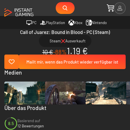
PC
PlayStation
Xbox
Nintendo
Call of Juarez: Bound in Blood - PC (Steam)
Steam
Ausverkauft
1.19 €
10 €
-88%
Mailt mir, wenn das Produkt wieder verfügbar ist
Medien
Über das Produkt
Basierend auf
8.5
12 Bewertungen