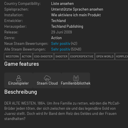
Country Compatibility:
Liste ansehen
Spielsprachen:
Unterstützte Sprachen ansehen
Installation:
Wie aktiviere ich mein Produkt
Entwickler:
Techland
Herausgeber:
Techland Publishing
Release:
29 Juni 2009
Genre:
Action
Neue Steam Bewertungen:
Sehr positiv
(42)
Alle Steam Bewertungen:
Sehr positiv
(
5048
)
WESTERN
ACTION
EGO-SHOOTER
SHOOTER
EGOPERSPEKTIVE
OPEN WORLD
KOMPLE
Game features
Einzelspieler
Steam Cloud
Familienbibliothek
Beschreibung
DER ALTE WESTEN, 1864. Um ihre Familie zu retten, würden die McCall-
Brüder jeden töten, der sich zwischen sie und das legendäre Gold von
Juarez stellt. Doch wird ihr Band dem Reiz des Geldes und der Frauen
standhalten?