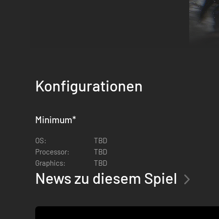
Konfigurationen
Minimum
*
Entfessle dein Arsenal: Schalte deine fortschrittlich
Strahlenkanonen, Scharfschützengewehre, Bögen, Schr
OS:
TBD
Processor:
TBD
Graphics:
TBD
News zu diesem Spiel