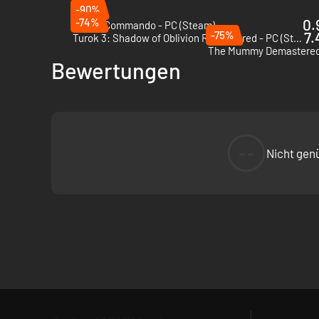
-90%
-74%
0.
Bionic Commando - PC (Steam)
-75%
7.
Turok 3: Shadow of Oblivion Remastered - PC (Steam)
The Mummy Demastered 
Bewertungen
--
Nicht gen