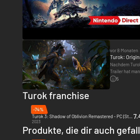
Erlebe epische Abenteuer in den Verlorenen Ländern: 
Tempeln über öde Schluchten bis hin zu dichten Dschun
vor 8 Monaten
Turok: Origi
Nachdem Turok:
Trailer hat ma
erwähnt, dass 
5
Turok franchise
-74%
7.
Turok 3: Shadow of Oblivion Remastered - PC (Steam)
2023
Produkte, die dir auch gefa