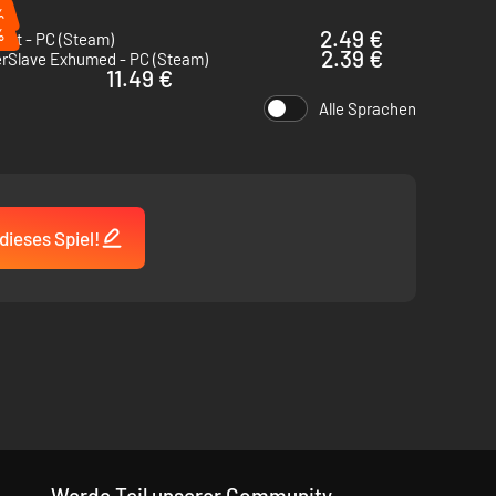
%
%
2.49 €
bot - PC (Steam)
2.39 €
rSlave Exhumed - PC (Steam)
11.49 €
Alle Sprachen
dieses Spiel!
Werde Teil unserer Community