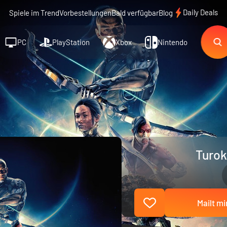
Daily Deals
Spiele im Trend
Vorbestellungen
Bald verfügbar
Blog
PC
PlayStation
Xbox
Nintendo
Turok
Mailt mi