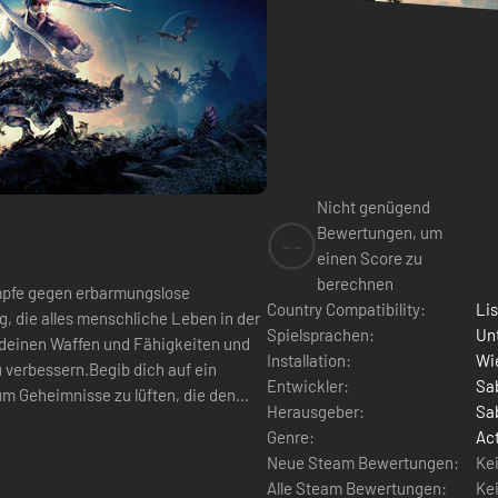
Nicht genügend
Bewertungen, um
--
einen Score zu
berechnen
ämpfe gegen erbarmungslose
Country Compatibility:
Li
, die alles menschliche Leben in der
Spielsprachen:
Un
t deinen Waffen und Fähigkeiten und
Installation:
Wie
u verbessern.Begib dich auf ein
Entwickler:
Sab
um Geheimnisse zu lüften, die den
Herausgeber:
Sab
Genre:
Ac
Neue Steam Bewertungen:
Ke
Alle Steam Bewertungen:
Ke