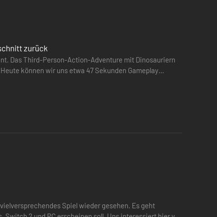
schnitt zurück
annt. Das Third-Person-Action-Adventure mit Dinosauriern
usetzen, die deine Rüstung in Echtzeit weiterentwickeln.
et. Heute können wir uns etwa 47 Sekunden Gameplay
m Kampf einen Vorteil verschaffen.
onster…
 vielversprechendes Spiel wieder gesehen. Es geht
, Switch 2 und PC erscheinen soll. Uns interessiert hier vor