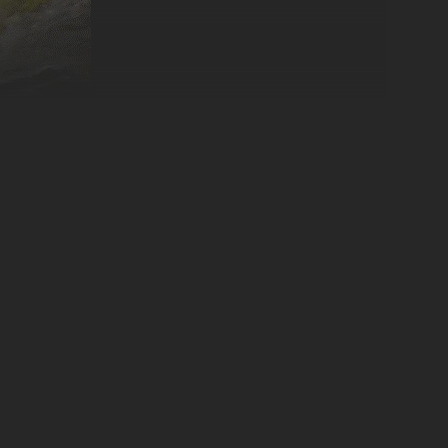
 deine Feinde auszuschalten: Plasmagewehre,