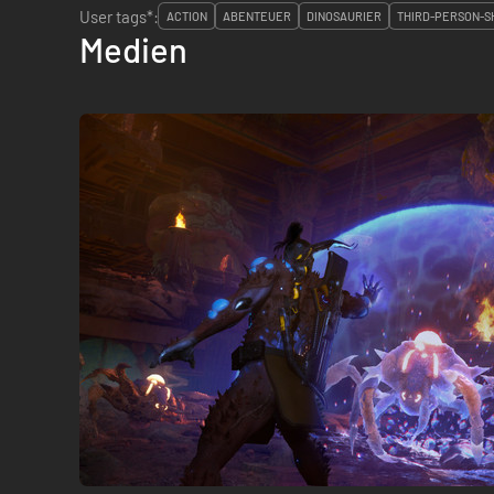
User tags*:
ACTION
ABENTEUER
DINOSAURIER
THIRD-PERSON-
Medien