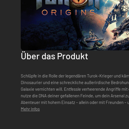
Über das Produkt
Schlüpfe in die Rolle der legendären Turok-Krieger und k
Dinosaurier und eine schreckliche außerirdische Bedrohung
Galaxie vernichten will. Entfessle verheerende Angriffe mi
nutze die DNA deiner gefallenen Feinde, um dein Arsenal z
Abenteuer mit hohem Einsatz – allein oder mit Freunden – 
Schlüssel zur Rettung der Menschheit b...
Mehr Infos