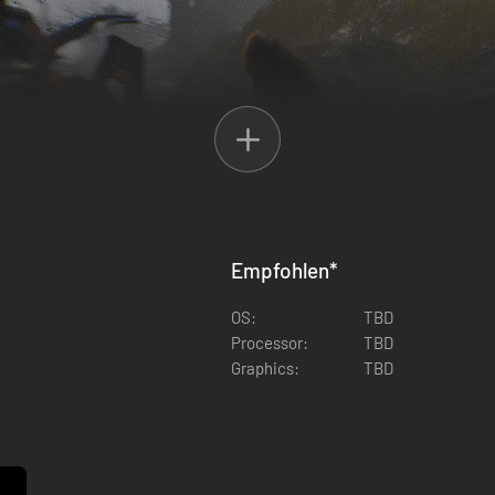
Empfohlen
*
en Waffen frei und verbessere sie, um die Gefechte zu dominieren und
otflinten und vieles mehr.
OS:
TBD
Processor:
TBD
Graphics:
TBD