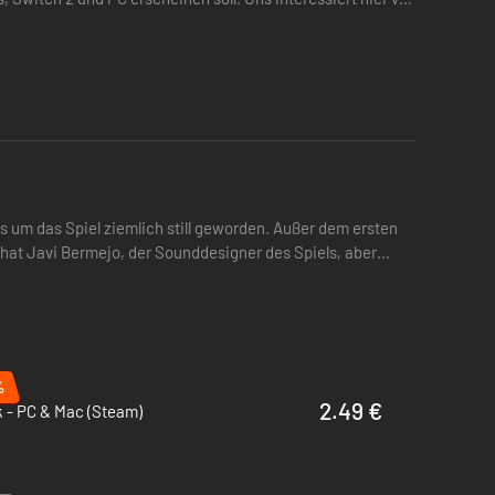
n mit atemberaubenden, aber tödlichen Welten. Von antiken
Wendungen steckt.
 um das Spiel ziemlich still geworden. Außer dem ersten
 hat Javi Bermejo, der Sounddesigner des Spiels, aber
%
2.49 €
 - PC & Mac (Steam)