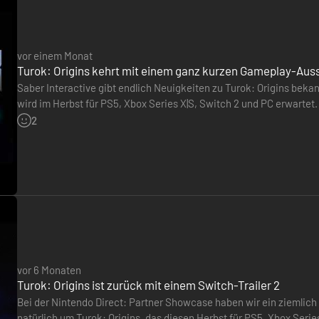
vor einem Monat
Turok: Origins kehrt mit einem ganz kurzen Gameplay-Aus
Saber Interactive gibt endlich Neuigkeiten zu Turok: Origins bek
allenen Gegnern und aus der Umgebung, um bahnbrechende Kräfte freiz
wird im Herbst für PS5, Xbox Series X|S, Switch 2 und PC erwart
ndern bietet auch aufrüstbare Fertigkeiten und Fähigkeiten, die dir i
ansehen. Im Mittelpunkt stehen natürlich die Kämpfe gegen die M
2
vor 6 Monaten
Turok: Origins ist zurück mit einem Switch-Trailer 2
Bei der Nintendo Direct: Partner Showcase haben wir ein ziemlich
natürlich um Turok: Origins, das diesen Herbst für PS5, Xbox Series