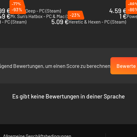
-77%
-88
99 €
-93%
4.59 €
-86
Hidden Deep - PC (Steam)
Akim
49 €
-23%
1 €
Mr. Sun's Hatbox - PC & Mac (Steam)
Powe
5.09 €
- PC (Steam)
Heretic & Hexen - PC (Steam)
ügend Bewertungen, um einen Score zu berechnen
Bewerte 
Es gibt keine Bewertungen in deiner Sprache
Allgemeine Geschäftsbedingungen