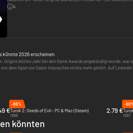
allem die Version für die Nintendo-Konsole. Sie wird in einem…
4
Im Verlauf der Missionen von Turok reist du zu verschiedenen Planete
geln, ist jeder Ort Teil einer unvergesslichen Geschichte, die voller 
ns könnte 2026 erscheinen
 Origins letztes Jahr bei den Game Awards angekündigt wurde, war es
n von dem Spiel von Saber Interactive nichts mehr gehört. Auf LinkedIn
Turok: Origins…
-86%
-88
49 €
2.79 €
Turok 2: Seeds of Evil - PC & Mac (Steam)
Turok
1998
1997
llen könnten