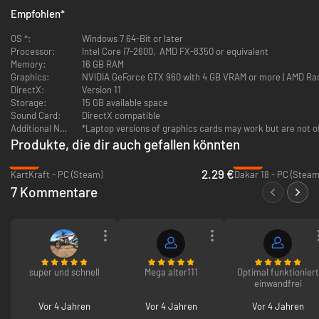
Empfohlen
*
OS *:
Windows 7 64-Bit or later
Processor:
Intel Core i7-2600, AMD FX-8350 or equivalent
Memory:
16 GB RAM
Graphics:
NVIDIA GeForce GTX 960 with 4 GB VRAM or more | AMD Ra
DirectX:
Version 11
Storage:
15 GB available space
Sound Card:
DirectX compatible
Additional Notes:
*Laptop versions of graphics cards may work but are not of
Produkte, die dir auch gefallen könnten
-91%
-91%
2.29 €
KartKraft - PC (Steam)
Dakar 18 - PC (Steam
7 Kommentare
super und schnell
Mega alter111
Optimal funktioniert
einwandfrei
Vor 4 Jahren
Vor 4 Jahren
Vor 4 Jahren