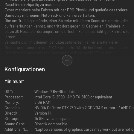
Maschine einzigartig zu machen.
Experimentiere beim Fahren mit der PRO-Physik und genieße das freiere
Gameplay mit neuem Motorrad- und Fahrerverhalten.
Übe am Trainingsgelände, einer Strecke mit einem Quadratkilometer, die
du frei erkunden kannst, und tritt dort gegen KI-Gegner an. Trainiere in
bis zu 30 Herausforderungen, um die Techniken eines richtigen Fahrers zu
lernen!
Versuche dich mit deinem benutzerdefinierten Fahrer am Karriere-
Modus, angefangen in der MX2-Kategorie. Werde berühmt, unterzeichne
Verträge mit angesehenen Sponsoren und werde MXGP-Meister.
Dich erwarten alle offiziellen Strecken und Fahrer der Saison 2017! Bereit
für die Herausforderung?
Konfigurationen
Minimum
*
OS *:
Windows 7 64-Bit or later
Processor:
Intel Core i5-2500, AMD FX-8100 or equivalent
Memory:
8 GB RAM
Graphics:
NVIDIA GeForce GTX 760 with 2 GB VRAM or more / AMD R
DirectX:
Version 11
Storage:
15 GB available space
Sound Card:
DirectX compatible
Additional Notes:
*Laptop versions of graphics cards may work but are not of