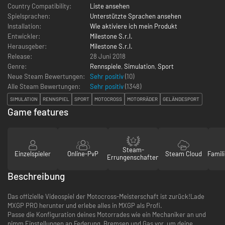
Country Compatibility:
Liste ansehen
Spielsprachen:
Unterstützte Sprachen ansehen
Installation:
Wie aktiviere ich mein Produkt
Entwickler:
Milestone S.r.l.
Herausgeber:
Milestone S.r.l.
Release:
28 Juni 2018
Genre:
Rennspiele
,
Simulation
,
Sport
Neue Steam Bewertungen:
Sehr positiv
(10)
Alle Steam Bewertungen:
Sehr positiv
(
1348
)
SIMULATION
RENNSPIEL
SPORT
MOTOCROSS
MOTORRÄDER
GELÄNDESPORT
Game features
Steam-
Einzelspieler
Online-PvP
Steam Cloud
Famili
Errungenschaften
Beschreibung
Das offizielle Videospiel der Motocross-Meisterschaft ist zurück!Lade
MXGP PRO herunter und erlebe alles in MXGP als Profi.
Passe die Konfiguration deines Motorrades wie ein Mechaniker an und
nimm Einstellungen an Federung, Bremsen und Gas vor, um deine