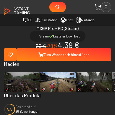
PC
PlayStation
Xbox
Nintendo
MXGP Pro - PC (Steam)
Steam
Digitaler Download
4.39 €
20 €
-78%
Zum Warenkorb hinzufügen
Medien
Über das Produkt
Basierend auf
5.5
26 Bewertungen