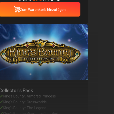
Zum Warenkorb hinzufügen
Collector's Pack
King's Bounty: Armored Princess
King's Bounty: Crossworlds
King's Bounty: The Legend
King's Bounty: Warriors of the North