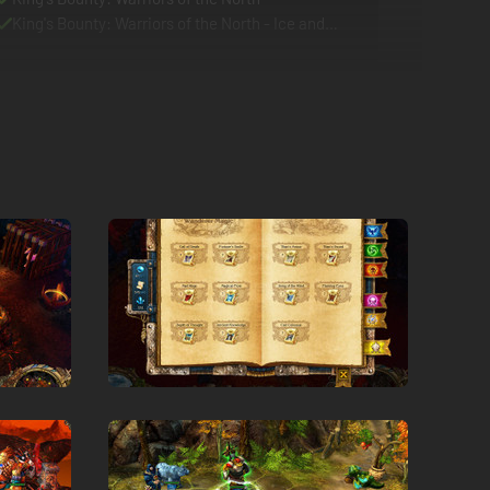
King's Bounty: Warriors of the North - Ice and
Fire