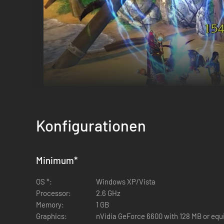
Konfigurationen
Minimum
*
OS *:
Windows XP/Vista
Processor:
2.6 GHz
Memory:
1 GB
Graphics:
nVidia GeForce 6600 with 128 MB or equi