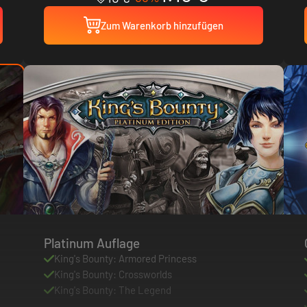
Zum Warenkorb hinzufügen
Platinum Auflage
King's Bounty: Armored Princess
King's Bounty: Crossworlds
King's Bounty: The Legend