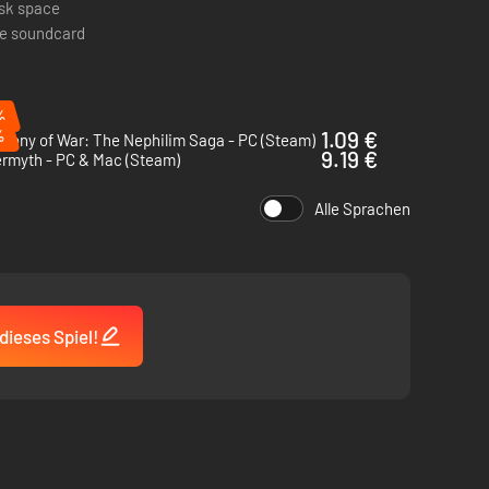
isk space
le soundcard
, Kreaturen, Gegenstände, Fähigkeiten und Zauber die
chkeiten und fördern das Experimentieren mit
%
gen erstellen kannst. Entwirf benutzerdefinierte
%
1.09 €
hony of War: The Nephilim Saga - PC (Steam)
it über die enthaltenen Kampagnen hinaus zu verlängern.
9.19 €
ermyth - PC & Mac (Steam)
Alle Sprachen
dieses Spiel!