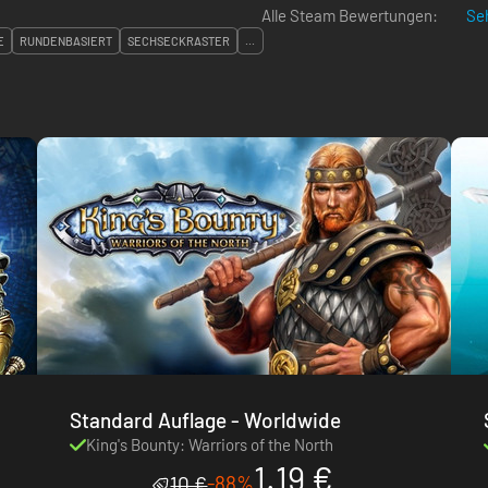
Alle Steam Bewertungen:
Seh
E
RUNDENBASIERT
SECHSECKRASTER
...
Standard Auflage - Worldwide
King's Bounty: Warriors of the North
1.19 €
-88%
10 €