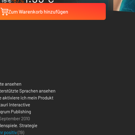
15 €
-87%
Zum Warenkorb hinzufügen
ste ansehen
terstützte Sprachen ansehen
 aktiviere ich mein Produkt
auri Interactive
lqrum Publishing
 September 2010
lenspiele
,
Strategie
r positiv
(19)