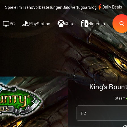
Daily Deals
Spiele im Trend
Vorbestellungen
Bald verfügbar
Blog
PC
PlayStation
Xbox
Nintendo
King's Boun
Steam
PC