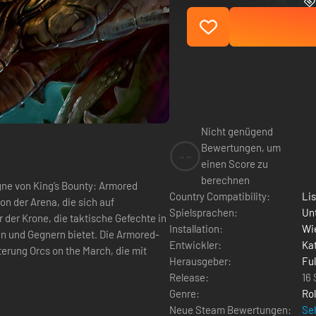
Nicht genügend
Bewertungen, um
--
einen Score zu
berechnen
gne von King’s Bounty: Armored
Country Compatibility:
Li
n der Arena, die sich auf
Spielsprachen:
Un
 der Krone, die taktische Gefechte in
Installation:
Wie
en und Gegnern bietet. Die Armored-
Entwickler:
Kat
rung Orcs on the March, die mit
Herausgeber:
Fu
Release:
16
Genre:
Rol
Neue Steam Bewertungen:
Seh