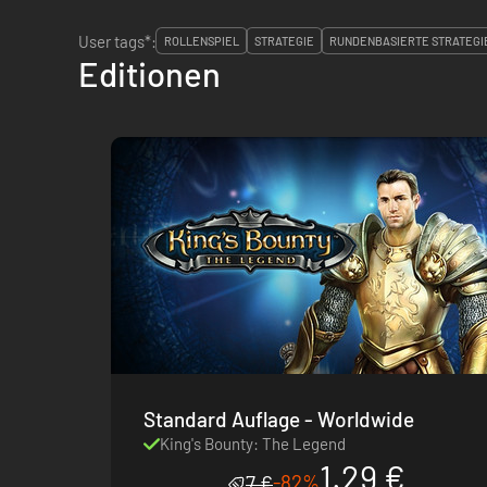
User tags*:
ROLLENSPIEL
STRATEGIE
RUNDENBASIERTE STRATEGI
Editionen
Standard Auflage - Worldwide
King's Bounty: The Legend
1.29 €
-82%
7 €