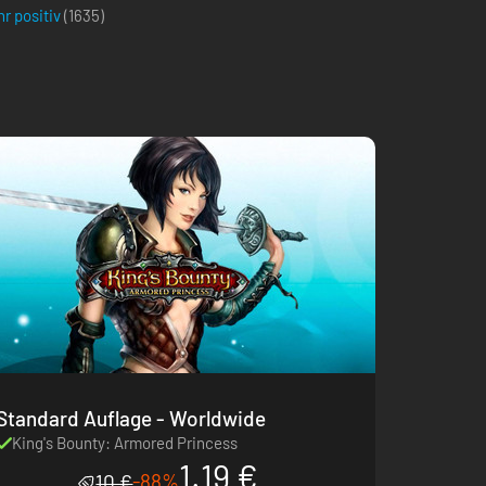
r positiv
(
1635
)
Standard Auflage - Worldwide
King's Bounty: Armored Princess
1.19 €
-88%
10 €