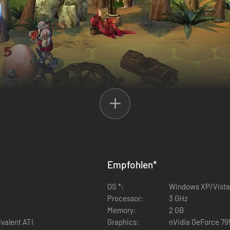
Empfohlen
*
OS *:
Windows XP/Vista
Processor:
3 GHz
Memory:
2 GB
valent ATI
Graphics:
nVidia GeForce 79