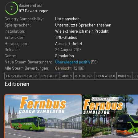
Basierend auf
7
107 Bewertungen
Country Compatibility:
Liste ansehen
Spielsprachen:
Unterstützte Sprachen ansehen
Installation:
Wie aktiviere ich mein Produkt
Entwickler:
TML-Studios
Herausgeber:
Aerosoft GmbH
Release:
24 August 2016
Genre:
Simulation
Neue Steam Bewertungen:
Überwiegend positiv
(56)
Alle Steam Bewertungen:
Gemischt
(
12106
)
FAHRZEUGSIMULATION
SIMULATION
FAHREN
REALISTISCH
OPEN WORLD
MODDING
EG
Editionen