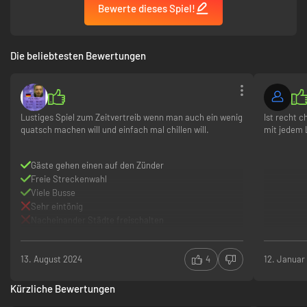
Bewerte dieses Spiel!
Staus, Unfälle und Baustellen
Check-In und Ticketverkauf beim Fahrer
Freie Fahrt Modus
Repaints
Die beliebtesten Bewertungen
Lustiges Spiel zum Zeitvertreib wenn man auch ein wenig
Ist recht c
quatsch machen will und einfach mal chillen will.
mit jedem 
Gäste gehen einen auf den Zünder
Freie Streckenwahl
Viele Busse
Sehr eintönig
Nacheinander Städte freischalten
13. August 2024
4
12. Januar
Kürzliche Bewertungen