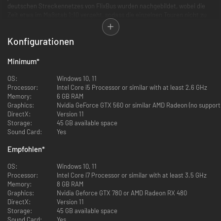
deutschen Streckennetzes von FlixBus wurden nachgebildet, wobei die
Zeit etwa im Maßstab 1:10 vergeht, sodass die einzelnen Touren nicht zu
lange dauern.
Konfigurationen
Wie in der Realität steigen an den Busbahnhöfen die Fahrgäste, die
bereits ein Ticket haben, über den Check-in ein, während neue
Passagiere ein Ticket beim Fahrer kaufen.
Minimum
*
Die beiden lizenzierten MAN Busse verfügen über originalgetreue
OS:
Windows 10, 11
Cockpits, die mit sämtlichen Funktionen ausgestattet sind. Interieur und
Processor:
Intel Core i5 Processor or similar with at least 2.6 GHz
Außenansicht der Busse wurden bis ins kleinste Detail umgesetzt und die
Memory:
6 GB RAM
originalgetreuen Fahrgastdurchsagen sorgen für eine realistische
Graphics:
Nvidia GeForce GTX 560 or similar AMD Radeon (no support
Atmosphäre. Baustellen, Staus und Unfälle stellen dich immer wieder vor
DirectX:
Version 11
neue Herausforderungen, den engen Zeitplan einzuhalten.
Storage:
45 GB available space
Sound Card:
Yes
Empfohlen
*
OS:
Windows 10, 11
Processor:
Intel Core i7 Processor or similar with at least 3.5 GHz
Memory:
8 GB RAM
In Kooperation mit FlixBus
Graphics:
Nvidia Geforce GTX 780 or AMD Radeon RX 480
Original MAN-Reisebusse: Lion's Coach und Lion's Coach C
DirectX:
Version 11
2.000 km fahrbare Strecke (entspricht einer realen Streckenlänge
Storage:
45 GB available space
von 20.000 km)
Sound Card:
Yes