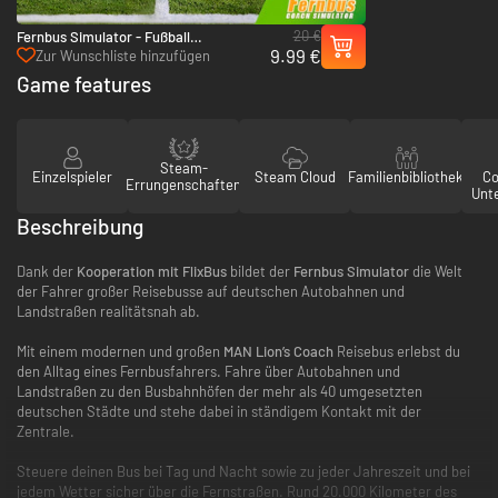
20 €
Fernbus Simulator - Fußball
9.99 €
Mannschaftsbus - PC (Steam)
Zur Wunschliste hinzufügen
Game features
Steam-
Einzelspieler
Steam Cloud
Familienbibliothek
Co
Errungenschaften
Unt
Beschreibung
Dank der
Kooperation mit FlixBus
bildet der
Fernbus Simulator
die Welt
der Fahrer großer Reisebusse auf deutschen Autobahnen und
Landstraßen realitätsnah ab.
Mit einem modernen und großen
MAN Lion’s Coach
Reisebus erlebst du
den Alltag eines Fernbusfahrers. Fahre über Autobahnen und
Landstraßen zu den Busbahnhöfen der mehr als 40 umgesetzten
deutschen Städte und stehe dabei in ständigem Kontakt mit der
Zentrale.
Steuere deinen Bus bei Tag und Nacht sowie zu jeder Jahreszeit und bei
jedem Wetter sicher über die Fernstraßen. Rund 20.000 Kilometer des