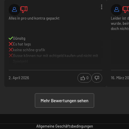
Alles in pro und kontra gepackt
Leider ist 
wurde, beim
doch nicht
Günsitg
Es hat lags
keine schöne grafik
Busse können nur mit echtgeld kaufen und nicht mit
Spielgeld
2. April 2026
0
16. März 2
Mehr Bewertungen sehen
Allgemeine Geschäftsbedingungen