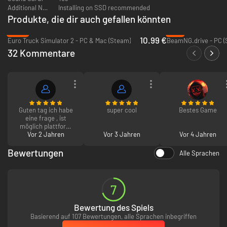
Detailliertes Bus-Cockpit mit umfangreichen Funktionen
Additional Notes:
Installing on SSD recommended
Komplexes Autobahn- und Landstraßennetz auf 5.000km² Fläche
Produkte, die dir auch gefallen könnten
Dynamisches Wetter mit vier Jahreszeiten
-45%
-4%
Über 40 Deutsche Städte, darunter:
10.99 €
Euro Truck Simulator 2 - PC & Mac (Steam)
BeamNG.drive - PC (
- Berlin
32 Kommentare
- Hamburg
- München
- Köln
- Frankfurt am Main
- Stuttgart
- Leipzig
Guten tag ich habe
super cool
Bestes Game
- Dresden
eine frage , ist
- Erfurt
möglich plattform
- Würzburg
enden lassen ? Mfg
Vor 2 Jahren
Vor 3 Jahren
Vor 4 Jahren
- Karlsruhe
- Bremen
Bewertungen
Alle Sprachen
- Hannover
- Düsseldorf
- Dortmund
7
Nachtfahrten
Busfahrer kann den Bus verlassen
Bewertung des Spiels
Umfangreiches Auswertungstool
Basierend auf 107 Bewertungen, alle Sprachen inbegriffen
Originalgetreue Durchsagen