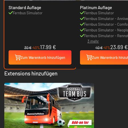
Standard Auflage
Platinum Auflage
Fernbus Simulator
Fernbus Simulator
Fernbus Simulator - Annive
Repaint Package
Fernbus Simulator - Comfo
HD
Fernbus Simulator - Neopl
Skyliner
Fernbus Simulator - Renns
3 mehr
17.99 €
23.69 €
30 €
-40%
40 €
-41%
Zum Warenkorb hinzufügen
Zum Warenkorb hinzu
Extensions hinzufügen