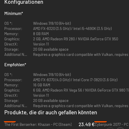
Konfigurationen
Minimum
*
OS *:
Windows 7/8/10 (64-bit)
Processor:
AMD FX-8320 (3.5 GHz) / Intel i5-4690K (3.5 GHz)
Memory:
8 GB RAM
Graphics:
2 GB, AMD Radeon R9 280 / NVIDIA GeForce GTX 950
DirectX:
Version 11
Mit einem noch größeren Arsenal an Waffen, Rüstungen, Fähigkeiten,
Storage:
20 GB available space
Implantaten und Drohnen kannst du deinen Charakter individuell
Additional Notes:
Requires a graphics card compatible with Vulkan, requires 
ausrüsten und dich einer noch größeren und abwechslungsreicheren Welt
voller Herausforderungen stellen – The Surge 2 fordert dich heraus, zu
Empfohlen
*
überleben und gleichzeitig alle verborgenen Geheimnisse zu lüften.
OS *:
Windows 7/8/10 (64-bit)
Processor:
AMD FX-8370 (4.0 GHz) / Intel Core i7-3820 (3.6 GHz)
Memory:
16 GB RAM
Graphics:
6 GB, AMD Radeon RX Vega 56 / NVIDIA GeForce GTX 980 Ti
DirectX:
Version 11
Storage:
20 GB available space
Additional Notes:
Requires a graphics card compatible with Vulkan, requires 
Produkte, die dir auch gefallen könnten
-61%
-52%
Um zu überleben, musst du die riesige, in Trümmern liegende Stadt
23.49 €
The First Berserker: Khazan - PC (Steam)
Cyberpunk 2077 - PC
Jericho City erkunden. In zahllosen ebenso brutalen wie gnadenlosen