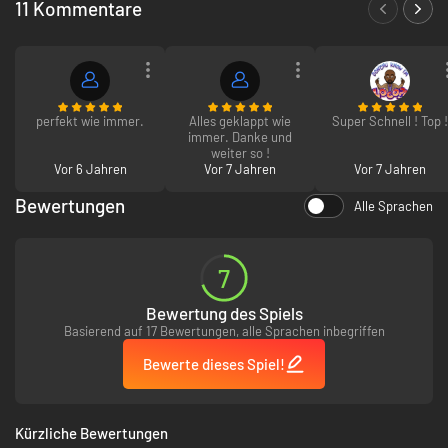
11 Kommentare
Kämpfen trittst du gegen schreckliche Gegner an, denen du Gliedmaßen
abtrennst, um ihnen ihre wertvolle Ausrüstung abzunehmen, die dich
stärker macht – so stark, dass du es selbst mit den größten Gefahren
aufnehmen kannst, die in der Stadt auf dich lauern.
Brutaler, kompromissloser Nahkampf
perfekt wie immer.
Alles geklappt wie
Super Schnell ! Top !
Tödliche Feinde und gigantische Endgegner
immer. Danke und
weiter so !
Trenne dem Feind die Ausrüstungsteile ab, die du selbst haben willst
Vor 6 Jahren
Vor 7 Jahren
Vor 7 Jahren
Umfangreiche Charakterentwickung voller
Anpassungsmöglichkeiten
Bewertungen
Alle Sprachen
7
Bewertung des Spiels
Basierend auf 17 Bewertungen, alle Sprachen inbegriffen
Bewerte dieses Spiel!
Kürzliche Bewertungen