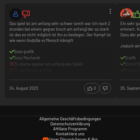
Das spiel ist am anfang sehr schwer somit war ich nach 2
Ein sehr gu
stunden bei einem gegner (noch am anfang) der so stark
erinnert. K
ist das es nicht möglich ist ihn zu besiegen. Der Kampf ist
Dazu der p
wie wenn Godzilla vs Mensch kämpft
Jedoch wird
Gute grafik
Gute Mechanik
Grafik
Zu starke gegner am anfang des Spiels
Story ( 
Zu wenig gute waffen
Schwier
24. August 2023
0
25. Septe
Allgemeine Geschäftsbedingungen
Datenschutzerklärung
Affiliate Programm
Kontaktiere uns
Unser Discord-Server & Bot