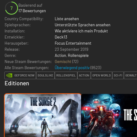
Basierend auf
7
17 Bewertungen
Country Compatibility:
Liste ansehen
Spielsprachen:
Unterstützte Sprachen ansehen
Installation:
Wie aktiviere ich mein Produkt
Entwickler:
Deck13
Herausgeber:
Focus Entertainment
Release:
23 September 2019
Genre:
Action
,
Rollenspiele
Neue Steam Bewertungen:
Gemischt
(72)
Alle Steam Bewertungen:
Überwiegend positiv
(
9523
)
GEFORCE NOW
SOULSLIKE
ROLLENSPIEL
ACTION
OPEN WORLD
SCI-FI
GEWALT
Editionen