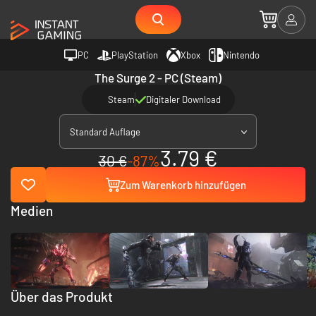
PC
PlayStation
Xbox
Nintendo
The Surge 2 - PC (Steam)
Steam
Digitaler Download
Standard Auflage
3.79 €
30 €
-87%
Zum Warenkorb hinzufügen
Medien
Über das Produkt