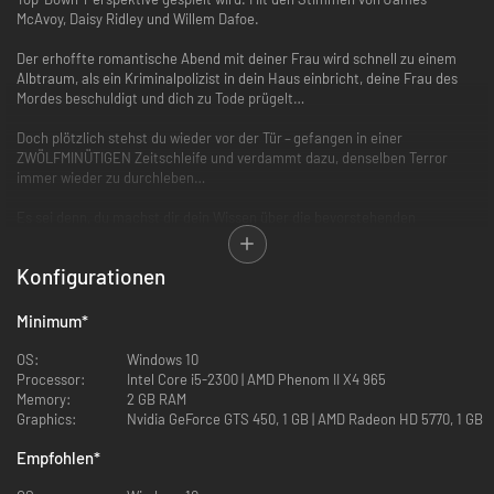
McAvoy, Daisy Ridley und Willem Dafoe.
Der erhoffte romantische Abend mit deiner Frau wird schnell zu einem
Albtraum, als ein Kriminalpolizist in dein Haus einbricht, deine Frau des
Mordes beschuldigt und dich zu Tode prügelt…
Doch plötzlich stehst du wieder vor der Tür – gefangen in einer
ZWÖLFMINÜTIGEN Zeitschleife und verdammt dazu, denselben Terror
immer wieder zu durchleben…
Es sei denn, du machst dir dein Wissen über die bevorstehenden
Ereignisse zunutze, um den Ausgang zu verändern und die Schleife zu
brechen.
Konfigurationen
TWELVE MINUTES mischt die traumartige Spannung von SHINING mit der
Klaustrophobie von DAS FENSTER ZUM HOF und der zersplitterten
Minimum
*
Struktur von MEMENTO.
OS:
Windows 10
Processor:
Intel Core i5-2300 | AMD Phenom II X4 965
Memory:
2 GB RAM
Graphics:
Nvidia GeForce GTS 450, 1 GB | AMD Radeon HD 5770, 1 GB
Empfohlen
*