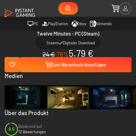
PC
PlayStation
Xbox
Nintendo
Twelve Minutes - PC (Steam)
Steam
Digitaler Download
5.79 €
24 €
-76%
Zum Warenkorb hinzufügen
Medien
Über das Produkt
Basierend auf
9.5
12 Bewertungen