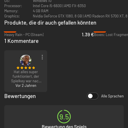
OS:
Windows 10
Processor:
Intel Core i5-6600 | AMD FX-8350
Memory:
4 GB RAM
Graphics:
Nvidia GeForce GTX 1080, 8 GB | AMD Radeon RX 5700 XT, 8
Produkte, die dir auch gefallen könnten
-93%
-93%
1.39 €
Heavy Rain - PC (Steam)
Boxes: Lost Fragmen
1 Kommentare
Hat alles super
funktioniert, der
Spielkey war nach
keinen 4 Sekunden
Vor 2 Jahren
da, ließ sich einlösen,
also alles super!
Bewertungen
Alle Sprachen
9.5
Bewertung des Spiels