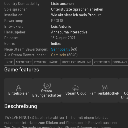
Country Compatibility:
Liste ansehen
Spielsprachen:
Unterstützte Sprachen ansehen
Installation:
Wie aktiviere ich mein Produkt
Bewertung:
PEGI 18
Entwickler:
Luis Antonio
Herausgeber:
Annapurna Interactive
Release:
18 August 2021
Genre:
Indies
Neue Steam Bewertungen:
Sehr positiv
(49)
Alle Steam Bewertungen:
Gemischt
(
8040
)
INDIE
ABENTEUER
MYSTERY
RÄTSEL
KOMPLEXE HANDLUNG
ZEITREISEN
POINT-&-CL
Game features
Steam-
Einzelspieler
Steam Cloud
Familienbibliothek
Co
Errungenschaften
Unt
Beschreibung
TWELVE MINUTES ist ein interaktiver Thriller mit einem leicht zu
nutzenden Interface zum Klicken und Ziehen, der in Echtzeit aus einer
Top-Down-Perspektive gespielt wird. Mit den Stimmen von James