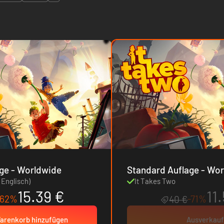
Standard Auflage - Worldwide
Standard Auf
 Englisch)
It Takes Two
15.39 €
11
-62%
-71%
40 €
arenkorb hinzufügen
Ausverkauf