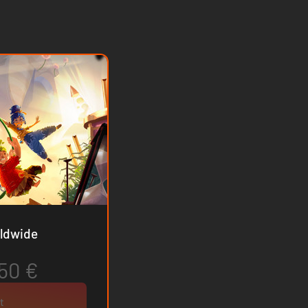
lage - Worldwide
.50 €
t