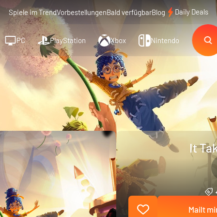
Daily Deals
Spiele im Trend
Vorbestellungen
Bald verfügbar
Blog
PC
PlayStation
Xbox
Nintendo
It Ta
Mailt mi