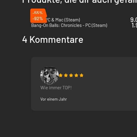
-55%
-92%
9.
Neva - PC & Mac (Steam)
1.
Bang-On Balls: Chronicles - PC (Steam)
4 Kommentare
Wie immer TOP!
Vor einem Jahr