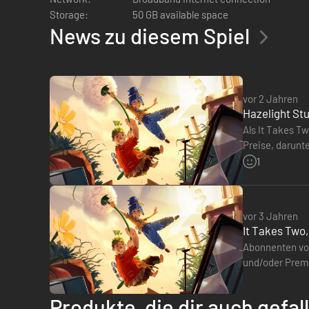
Storage:
50 GB available space
Hazelight ist ein preisgekröntes, unabhängiges Spieleentw
News zu diesem Spiel
preisgekrönten Spiels Brothers: A Tale of Two Sons) gegrün
veröffentlichte Hazelight das BAFTA-preisgekrönte A Way
ÜBER EA ORIGINALS
vor 2 Jahren
Hazelight St
EA Originals beleuchtet einige der leidenschaftlichsten, s
Als It Takes Tw
höchst kreativen Spielemachern, die gerne verzaubern und 
Preise, darunt
charismatisch
1
vor 3 Jahren
It Takes Two,
Abonnenten von
und/oder Premium a
Elite 5 (PS5, 
Produkte, die dir auch gefa