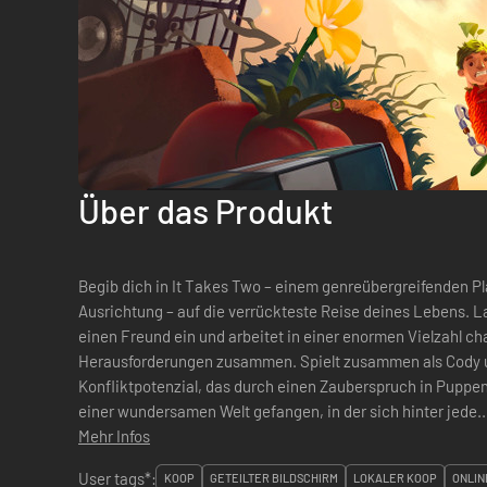
Über das Produkt
Begib dich in It Takes Two – einem genreübergreifenden P
Ausrichtung – auf die verrückteste Reise deines Lebens. 
einen Freund ein und arbeitet in einer enormen Vielzahl c
Herausforderungen zusammen. Spielt zusammen als Cody u
Konfliktpotenzial, das durch einen Zauberspruch in Puppen
einer wundersamen Welt gefangen, in der sich hinter jede..
Mehr Infos
User tags*:
KOOP
GETEILTER BILDSCHIRM
LOKALER KOOP
ONLIN