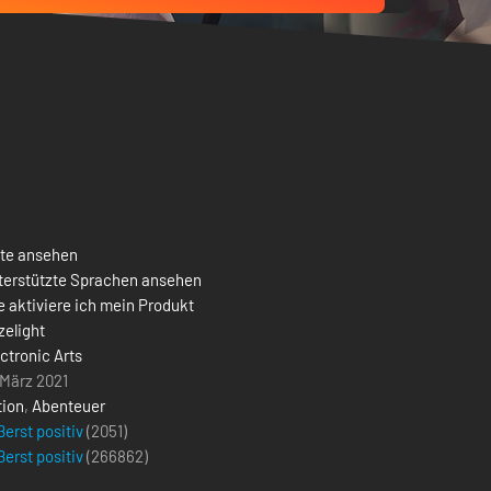
ste ansehen
terstützte Sprachen ansehen
 aktiviere ich mein Produkt
zelight
ctronic Arts
 März 2021
tion
,
Abenteuer
erst positiv
(2051)
erst positiv
(
266862
)