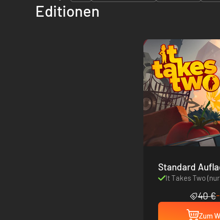
Editionen
It Takes Two (nur
40 €
Zum W