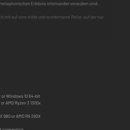
 metaphorischen Erlebnis miteinander verwoben sind.
ch mit auf eine wilde und wundersame Reise, auf der nur
 Abenteuer, das ausschließlich auf kooperatives Spielen
rderungen, die sich ständig verändern und bei denen ihr
s nächstes kommt. Erlebe eine metaphorische
ler genresprengender Herausforderungen und neuen
 or Windows 10 64-bit
ngen des miteinander Auskommens. Hilf Cody und May, zu
K or AMD Ryzen 3 1300x
ktere. Geht mit vereinten Kräften auf ein Abenteuer, das
X 980 or AMD R9 290X
t connection