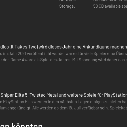
Storage:
50 GB available s
ickler-Studio mit Sitz in Stockholm, Schweden. Hazelight wurde 2014 
det und hat es sich zur Aufgabe gemacht, die kreativen Grenzen dessen
 Out – das erste reine Koop Third-Person-Action-Adventure – im Rahm
udios (It Takes Two) wird dieses Jahr eine Ankündigung machen
elbständigsten und talentiertesten Spielestudios auf der ganzen Welt. 
o im Jahr 2021 veröffentlicht wurde, war es für viele Spieler eine Übe
inspirieren.
er den Game Award als Spiel des Jahres. Mit Spannung wird daher das 
en Josef Fares erwartet.…
 Sniper Elite 5, Twisted Metal und weitere Spiele für PlayStatio
 PlayStation Plus werden in den nächsten Tagen einiges zu bieten hab
ngekündigt. Alle werden ab dem 18. Juli verfügbar sein. Spielekatalog (Extra und Premium
PS4)…
llen könnten