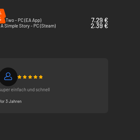
%
%
7.29 €
el Two - PC (EA App)
2.39 €
 A Simple Story - PC (Steam)
super einfach und schnell
Vor 3 Jahren