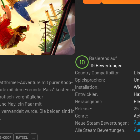
Basierend auf
10
119 Bewertungen
Country Compatibility:
Li
Spielsprachen:
Un
lattformer-Adventure mit purer Koop-
Installation:
Wie
Lade mit dem Freunde-Pass* kostenlos
Entwickler:
Ha
haotisch-vergnüglicher
Herausgeber:
Ele
nd May, ein Paar mit
Release:
25
 verwandelt wurde. Die beiden sind in
Genre:
Ac
.
Neue Steam Bewertungen:
Äuß
Alle Steam Bewertungen:
Äuß
E-KOOP
RÄTSEL
...