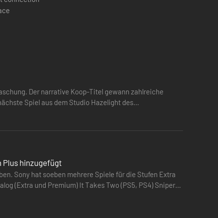
pace
von Josef Fares (Filmregisseur und Schöpfer des
 zu erweitern, was in Spielen möglich ist. 2018
en des EA Originals-Programms.
Entdecke innovative und unvergessliche Spielerlebnisse von
rraschung. Der narrative Koop-Titel gewann zahlreiche
nächste Spiel aus dem Studio Hazelight des
n Plus hinzugefügt
en. Sony hat soeben mehrere Spiele für die Stufen Extra
) It Takes Two (PS5, PS4) Sniper