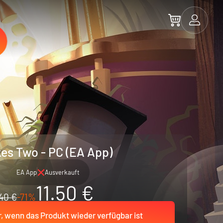
kes Two - PC (EA App)
EA App
Ausverkauft
11.50 €
40 €
-71%
r, wenn das Produkt wieder verfügbar ist