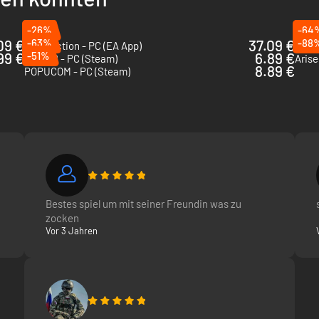
-26%
-64
09 €
-63%
37.09 €
-88
Split Fiction - PC (EA App)
Unrav
99 €
-51%
6.89 €
Biped 2 - PC (Steam)
Arise
8.89 €
POPUCOM - PC (Steam)
Bestes spiel um mit seiner Freundin was zu
zocken
Vor 3 Jahren