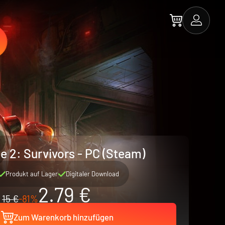
e 2: Survivors - PC (Steam)
Produkt auf Lager
Digitaler Download
2.79 €
15 €
-81%
Zum Warenkorb hinzufügen