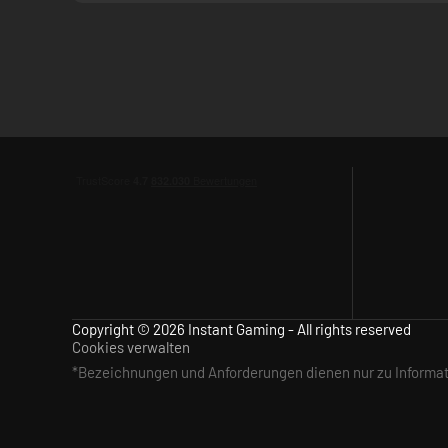
Drei Missionstypen:
Über 15 Hauptmissionen und mehr 
Einzigartige Klassen:
Wähle zwischen 6 Klassen, von de
Späher.
8-Spieler-Coop:
Tritt Kampagnen und Kampfmissionen v
Mächtige Waffen:
Setze Massenvernichtungswaffen ein
Copyright © 2026 Instant Gaming - All rights reserved
Cookies verwalten
*Bezeichnungen und Anforderungen dienen nur zu Inform