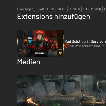
User tags*:
STRATEGIE-ROLLENSPIEL
ZOMBIES
THIRD-PERSON
E
Extensions hinzufügen
Red Solstice 2: Survivor
Zur Wunschliste hinzuf
Medien