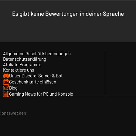
als 20 Nebenmissionen mit unterschiedlichen Missionstypen (Erkundu
Es gibt keine Bewertungen in deiner Sprache
nen jede ein einzigartiges Spielerlebnis bietet – Angreifer, Zerstörer
Allgemeine Geschäftsbedingungen
Datenschutzerklärung
Affiliate Programm
Kontaktiere uns
Unser Discord-Server & Bot
Geschenkkarte einlösen
Blog
on anderen Spielern bei – oder lass sie deinen beitreten. Spielt gem
Gaming News für PC und Konsole
, vernichte Schlachtfelder und dezimiere ganze Kolonien.
ationszwecken