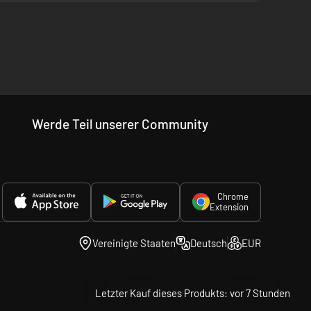
ng, Stealth und Überleben).
, Schwerer Unterstützer, Scharfschütze, Sanitäter und
Werde Teil unserer Community
Chrome
Extension
einsam und arbeitet an der Rettung des Planeten.
Vereinigte Staaten
Deutsch
EUR
Letzter Kauf dieses Produkts: vor 7 Stunden