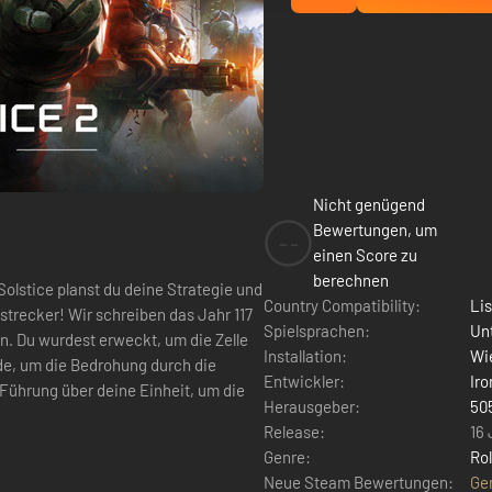
Nicht genügend
Bewertungen, um
--
einen Score zu
berechnen
olstice planst du deine Strategie und
Country Compatibility:
Li
Spielsprachen:
Un
on. Du wurdest erweckt, um die Zelle
Installation:
Wie
de, um die Bedrohung durch die
Entwickler:
Ir
ührung über deine Einheit, um die
Herausgeber:
50
Release:
16 
Genre:
Rol
Neue Steam Bewertungen:
Ge