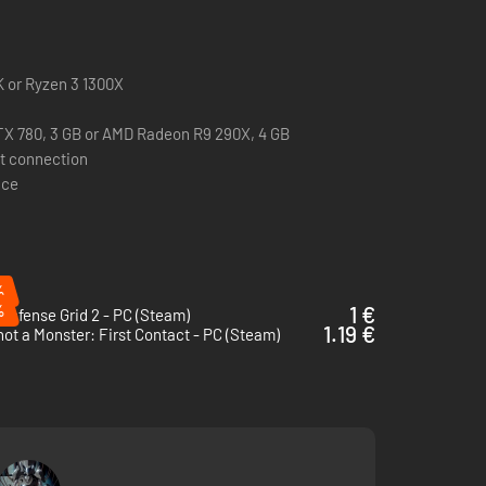
führe deine Einheit zum Sieg.
laustrophobische Action mit sorgfältiger, strategischer
K or Ryzen 3 1300X
X 780, 3 GB or AMD Radeon R9 290X, 4 GB
t connection
ät und gleichzeitig mehr Kontrolle im Spiel. So können sich
ace
das STROL-Virus. Erkunde den gesamten Planeten in einer
%
%
1 €
Defense Grid 2 - PC (Steam)
1.19 €
not a Monster: First Contact - PC (Steam)