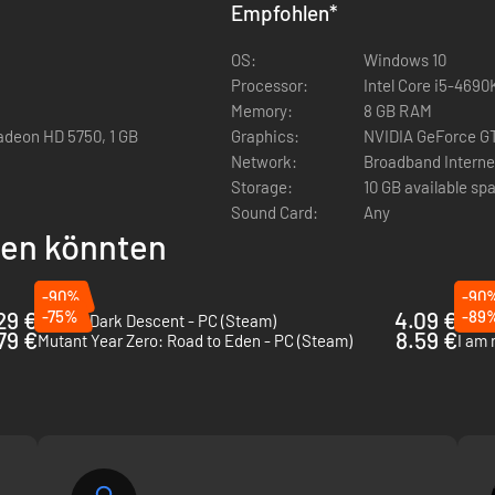
 aus, schnapp dir deine Ausrüstung, begib dich aufs Schlachtfeld und 
Empfohlen
*
ben Freunden im Coop spielbar ist, kombiniert spannende und geradezu k
OS:
Windows 10
chen sucht.
Processor:
Intel Core i5-4690
Memory:
8 GB RAM
adeon HD 5750, 1 GB
Graphics:
NVIDIA GeForce GT
Network:
Broadband Interne
zeitstrategie-Steuerung. Diese Art der Steuerung bietet viel Flexibilit
Storage:
10 GB available sp
anung, Durchführung und Improvisation.
Sound Card:
Any
iniert taktische Missionen mit dem stetigen Überlebenskampf gegen 
llen könnten
dabei nur ein Ziel – das Überleben der Menschheit.
-90%
-90
29 €
-75%
4.09 €
-89
Aliens: Dark Descent - PC (Steam)
DG2: 
79 €
8.59 €
Mutant Year Zero: Road to Eden - PC (Steam)
I am 
ue Technologien und setze sie auf dem Schlachtfeld ein.