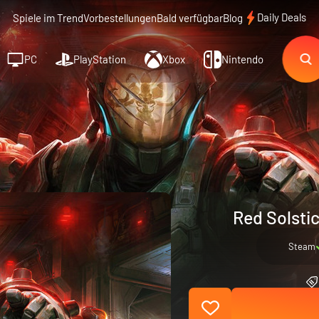
Daily Deals
Spiele im Trend
Vorbestellungen
Bald verfügbar
Blog
PC
PlayStation
Xbox
Nintendo
Red Solstic
Steam