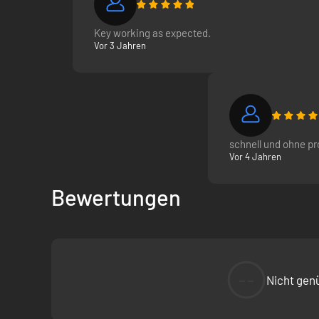
Taktisches Echtzeit-Schlachtfeld:
Kämpfe in Echtzei
Key working as expected.
Vor 3 Jahren
schnell und ohne p
Vor 4 Jahren
Kampfmissionen
: Ziehe entweder alleine oder mit a
erkunde eine offene Welt und sichere Gebiete, um die 
Bewertungen
--
Nicht gen