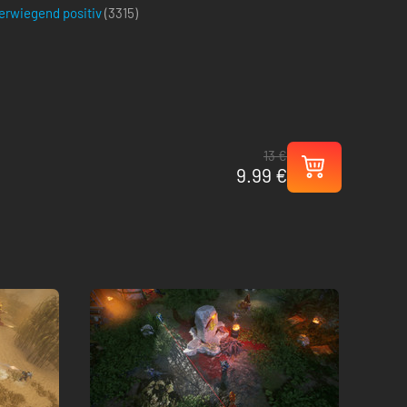
erwiegend positiv
(
3315
)
13 €
9.99 €