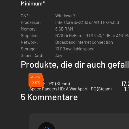
Schicksal des Planeten zu beeinflussen. Wähle eine Mission
Minimum
*
Red Solstice 2: Survivors, das alleine oder mit bis zu sie
OS *:
Windows 7
Planung und sorgt so für ein SciFi-Erlebnis, das seinesglei
Processor:
Intel Core i5-2300 or AMD FX-4350
Memory:
6 GB RAM
KEY FEATURES
Graphics:
NVIDIA GeForce GTS 450, 1 GB or AMD R
Network:
Broadband Internet connection
Red Solstice 2: Survivors
setzt auf die klassische Echt
Storage:
10 GB available space
Spieler in proaktiven Aktionen üben, dazu gehören Pl
Sound Card:
Any
Überlebensstrategie:
Red Solstice 2: Survivors komb
Produkte, die dir auch gefa
sich mit der Zeit erweiternden Kampagne und verfolge 
-57%
-88%
17.
MENACE - PC (Steam)
1.
Space Rangers HD: A War Apart - PC (Steam)
5 Kommentare
Erforsche Technologien:
Erforsche und verbessere ne