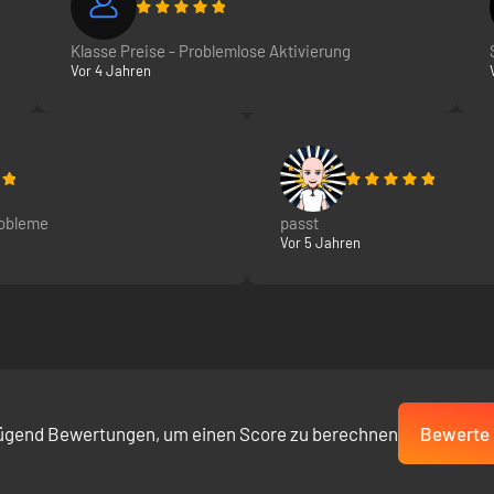
t auf einem offenen Schlachtfeld, während du dich ständig anpasst un
Klasse Preise - Problemlose Aktivierung
Vor 4 Jahren
robleme
passt
Vor 5 Jahren
nderen Spielern in Kampfmissionen, um die Ausbreitung der Biomasse-
Menschheit zu retten.
ügend Bewertungen, um einen Score zu berechnen
Bewerte 