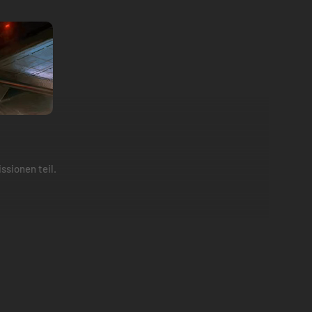
ssionen teil.
ühren, eine geheime Spezialeinheit, die gebildet wurde, um
u bekämpfen und ein Mittel gegen das Virus zu finden,
ser feindseligen Welt am Leben zu bleiben und das