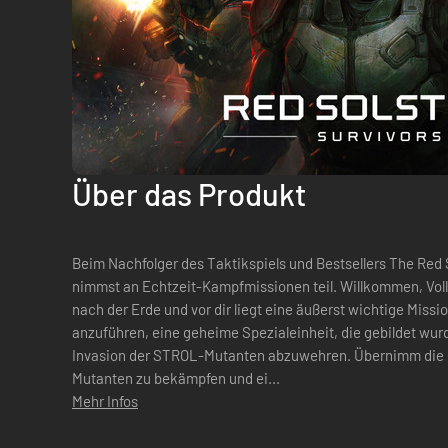
Über das Produkt
Beim Nachfolger des Taktikspiels und Bestsellers The Red S
nimmst an Echtzeit-Kampfmissionen teil. Willkommen, Vollstrecker! Wir schreiben das Jahr 117
nach der Erde und vor dir liegt eine äußerst wichtige Missi
anzuführen, eine geheime Spezialeinheit, die gebildet wur
Invasion der STROL-Mutanten abzuwehren. Übernimm die F
Mutanten zu bekämpfen und ei...
Mehr Infos