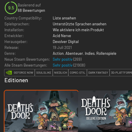
Basierend auf
9.5
68 Bewertungen
Country Compatibility:
Liste ansehen
Spielsprachen:
Unterstützte Sprachen ansehen
Installation:
Wie aktiviere ich mein Produkt
Entwickler:
Acid Nerve
Herausgeber:
Devolver Digital
Release:
19 Juli 2021
Genre:
Action
,
Abenteuer
,
Indies
,
Rollenspiele
Neue Steam Bewertungen:
Sehr positiv
(269)
Alle Steam Bewertungen:
Sehr positiv
(
21908
)
GEFORCE NOW
SOULSLIKE
NIEDLICH
COMIC-STIL
DARK FANTASY
3D-PLATTFORM
Editionen