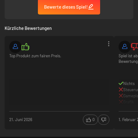
Bewerte dieses Spiel!
Kürzliche Bewertungen
Top Produkt zum fairen Preis.
Spiel ist a
Bewertunge
Nichts
Steueru
Gamepl
Grafik
21. Juni 2026
0
1. Februar