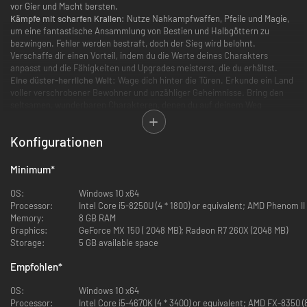
vor Gier und Macht bersten.
Kämpfe mit scharfen Krallen:
Nutze Nahkampfwaffen, Pfeile und Magie,
um eine fantastische Ansammlung von Bestien und Halbgöttern zu
bezwingen. Fehler werden bestraft, doch der Sieg wird belohnt.
Verschaffe dir einen Vorteil, indem du die Werte deines Charakters
anpasst und die Fähigkeiten und Upgrades meisterst, die du erhältst.
Eine düster-herrliche Welt:
Wage dich hinter die Türen. Erkunde ein Land
voller verschrobener Bewohner und unzähliger Geheimnisse. Bring den
seltsamen, wunderbaren Charakteren, denen du auf deinem Weg
begegnest, etwas Hoffnung.
Enträtsele ein dunkles Geheimnis:
Spüre kolossale Tyrannen mit eigenen
Konfigurationen
Geschichten und Motivationen auf – und besiege sie. Erlebe eine düstere
und doch humorvolle Geschichte, während du die Wahrheiten hinter dem
Fluss der Seelen enthüllst, die Rolle der Krähen erkennst und den
Minimum
*
Ursprung der Türen aufdeckst.
OS:
Windows 10 x64
Processor:
Intel Core i5-8250U (4 * 1800) or equivalent; AMD Phenom II 
Memory:
8 GB RAM
Graphics:
GeForce MX 150 ( 2048 MB); Radeon R7 260X (2048 MB)
Storage:
5 GB available space
Empfohlen
*
OS:
Windows 10 x64
Processor:
Intel Core i5-4670K (4 * 3400) or equivalent; AMD FX-8350 (8