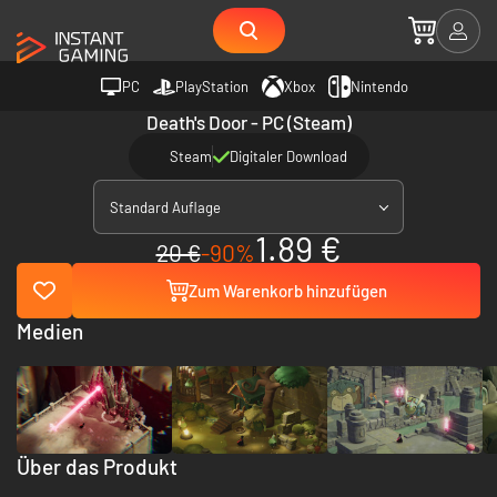
PC
PlayStation
Xbox
Nintendo
Death's Door - PC (Steam)
Steam
Digitaler Download
Standard Auflage
1.89 €
20 €
-90%
Zum Warenkorb hinzufügen
Medien
Über das Produkt