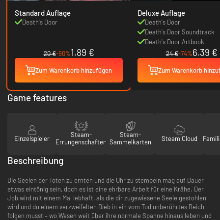
Standard Auflage
Deluxe Auflage
Death's Door
Death's Door
Death's Door Soundtrack
Death's Door Artbook
1.89 €
6.39 €
20 €
-90%
24 €
-74%
Zum Warenkorb hinzufügen
Zum Warenkorb hinzu
Game features
Steam-
Steam-
Einzelspieler
Steam Cloud
Famili
Errungenschaften
Sammelkarten
Beschreibung
Die Seelen der Toten zu ernten und die Uhr zu stempeln mag auf Dauer
etwas eintönig sein, doch es ist eine ehrbare Arbeit für eine Krähe. Der
Job wird mit einem Mal lebhaft, als die dir zugewiesene Seele gestohlen
wird und du einem verzweifelten Dieb in ein vom Tod unberührtes Reich
folgen musst – wo Wesen weit über ihre normale Spanne hinaus leben und