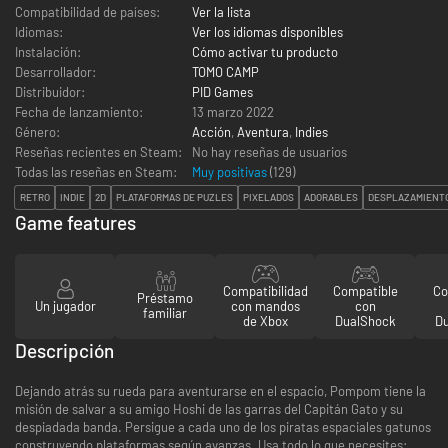
Compatibilidad de países:
Ver la lista
Idiomas:
Ver los idiomas disponibles
Instalación:
Cómo activar tu producto
Desarrollador:
TOMO CAMP
Distribuidor:
PID Games
Fecha de lanzamiento:
13 marzo 2022
Género:
Acción
,
Aventura
,
Indies
Reseñas recientes en Steam:
No hay reseñas de usuarios
Todas las reseñas en Steam:
Muy positivas
(
129
)
RETRO
INDIE
2D
PLATAFORMAS DE PUZLES
PIXELADOS
ADORABLES
DESPLAZAMIENT
Game features
Compatibilidad
Compatible
Co
Préstamo
Un jugador
con mandos
con
familiar
de Xbox
DualShock
D
Descripción
Dejando atrás su rueda para aventurarse en el espacio, Pompom tiene la
misión de salvar a su amigo Hoshi de las garras del Capitán Gato y su
despiadada banda. Persigue a cada uno de los piratas espaciales gatunos
construyendo plataformas según avanzas. Usa todo lo que necesites: