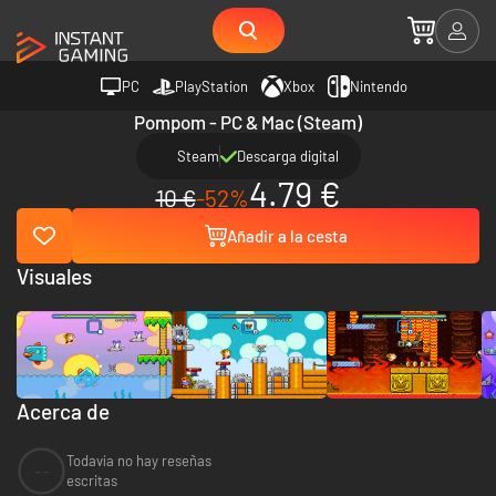
PC
PlayStation
Xbox
Nintendo
Pompom - PC & Mac (Steam)
Steam
Descarga digital
4.79 €
10 €
-52%
Añadir a la cesta
Visuales
Acerca de
Todavía no hay reseñas
--
escritas