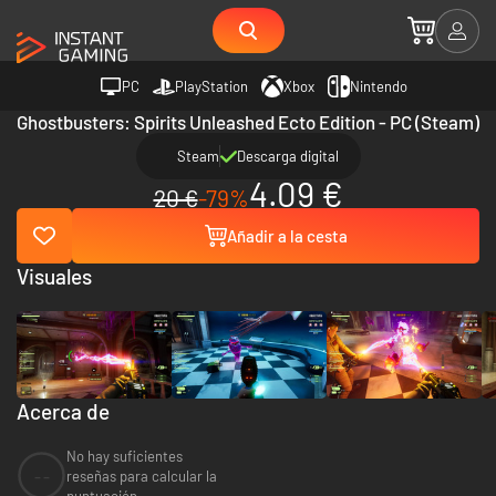
PC
PlayStation
Xbox
Nintendo
Ghostbusters: Spirits Unleashed Ecto Edition - PC (Steam)
Steam
Descarga digital
4.09 €
20 €
-79%
Añadir a la cesta
Visuales
Acerca de
No hay suficientes
--
reseñas para calcular la
puntuación