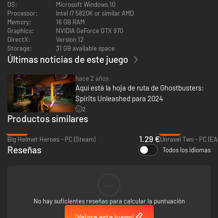
OS:
Microsoft Windows 10
Processor:
Intel I7 5820K or similar AMD
Memory:
16 GB RAM
Graphics:
NVIDIA GeForce GTX 970
DirectX:
Version 12
Storage:
31 GB available space
Últimas noticias de este juego
Este es un juego asimétrico de las escondidas. Fiel al estilo de los títulos
hace 2 años
anteriores de IllFonic, este título es una configuración 4v1 donde los
Aquí está la hoja de ruta de Ghostbusters:
jugadores podrán jugar como parte de un equipo de nuevos
Spirits Unleashed para 2024
Cazafantasmas, asi como también como un fantasma solitario. Este
juego permitirá a los jugadores disfrutar del juego individual o con hasta
2
Productos similares
cuatro amigos. Tendrá un modos de juego en línea, así como también un
modo de un solo jugador fuera de línea contra bots.
-95%
-64%
1.29 €
Big Helmet Heroes - PC (Steam)
Unravel Two - PC (EA
Reseñas
Todos los idiomas
--
No hay suficientes reseñas para calcular la puntuación
¡Valora este juego!