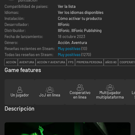
Compatibilidad de países:
Ver la lista
Idiomas:
Ver los idiomas disponibles
Instalación:
Cómo activar tu producto
Desarrollador:
IllFonic
Distribuidor:
IllFonic
,
IllFonic Publishing
Fecha de lanzamiento:
18 octubre 2023
Género:
Acción
,
Aventura
Reseñas recientes en Steam:
Muy positivas
(10)
Todas las reseñas en Steam:
Muy positivas
(
1270
)
ACCIÓN
AVENTURA
ACCIÓN Y AVENTURA
FPS
PRIMERA PERSONA
AÑOS 80
COOPERATI
Game features
Cooperativo
Multijugador
L
Un jugador
JcJ en línea
en línea
multiplataforma
Descripción