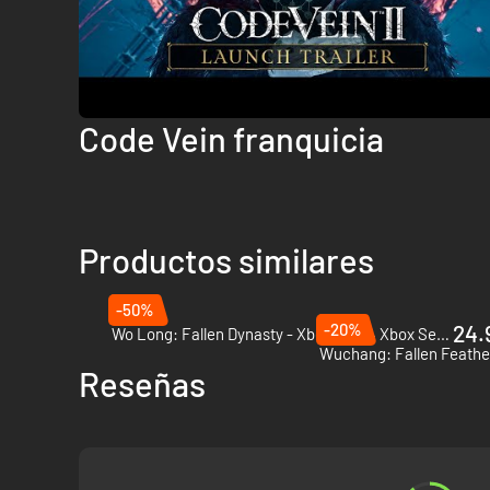
Code Vein franquicia
Productos similares
-50%
-20%
24.
Wo Long: Fallen Dynasty - Xbox One & Xbox Series X|S
Wuchang: Fallen Feather
Reseñas