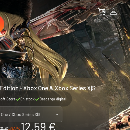
Edition - Xbox One & Xbox Series X|S
soft Store
En stock
Descarga digital
 One / Xbox Series X|S
12.59 €
78 €
-84%