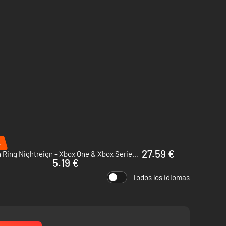
%
27.59 €
Elden Ring Nightreign - Xbox One & Xbox Series X|S
5.19 €
Todos los idiomas