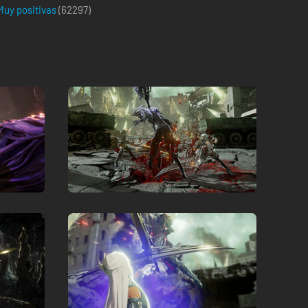
Muy positivas
(
62297
)