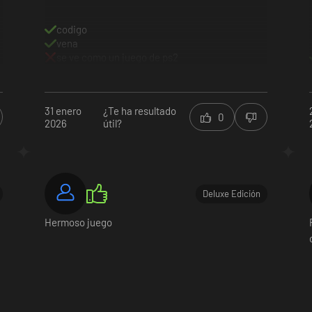
codigo
vena
se ve como un juego de ps2
31 enero
¿Te ha resultado
0
2026
útil?
Deluxe Edición
Hermoso juego