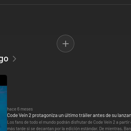
ego
s, símbolos de prosperidad, ahora son tumbas del pasado asoladas por l
y sed de sangre. Sucumbe a la sed y acabarás como un Perdido, espírit
hace 6 meses
Code Vein 2 protagoniza un último tráiler antes de su lanz
Los fans de todo el mundo podrán disfrutar de Code Vein 2 a partir d
más tarde si se decantan por la edición estándar. De mientras, B