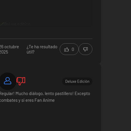
Deluxe edition
26 octubre
¿Te ha resultado
0
2025
útil?
Deluxe Edición
Regular! Mucho diálogo, lento pastillero! Excepto
combates y si eres Fan Anime