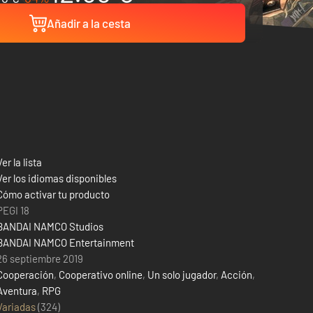
Añadir a la cesta
Ver la lista
Ver los idiomas disponibles
Cómo activar tu producto
PEGI 18
BANDAI NAMCO Studios
BANDAI NAMCO Entertainment
26 septiembre 2019
Cooperación
,
Cooperativo online
,
Un solo jugador
,
Acción
,
Aventura
,
RPG
Variadas
(324)