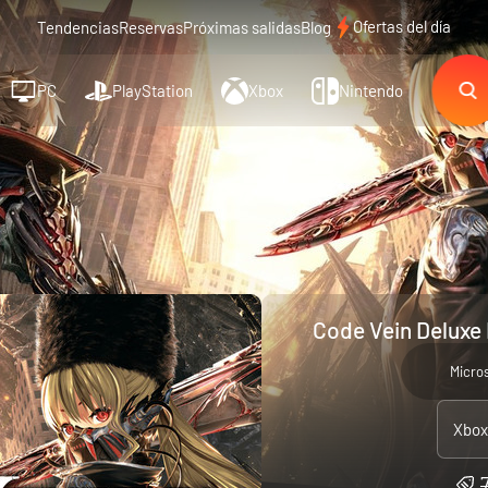
Ofertas del día
Tendencias
Reservas
Próximas salidas
Blog
PC
PlayStation
Xbox
Nintendo
Code Vein Deluxe 
Micro
Xbox