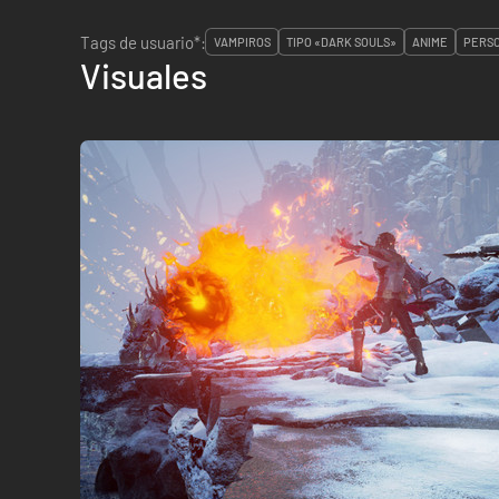
Tags de usuario*:
VAMPIROS
TIPO «DARK SOULS»
ANIME
PERSO
Visuales