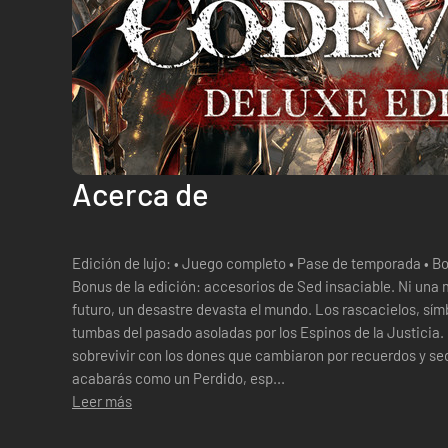
Acerca de
Edición de lujo: • Juego completo • Pase de temporada • Bonus de pase: contenido de Mia •
Bonus de la edición: accesorios de Sed insaciable. Ni una muerte segura nos detendrá. En el
futuro, un desastre devasta el mundo. Los rascacielos, sím
tumbas del pasado asoladas por los Espinos de la Justicia.
sobrevivir con los dones que cambiaron por recuerdos y se
acabarás como un Perdido, esp...
Leer más