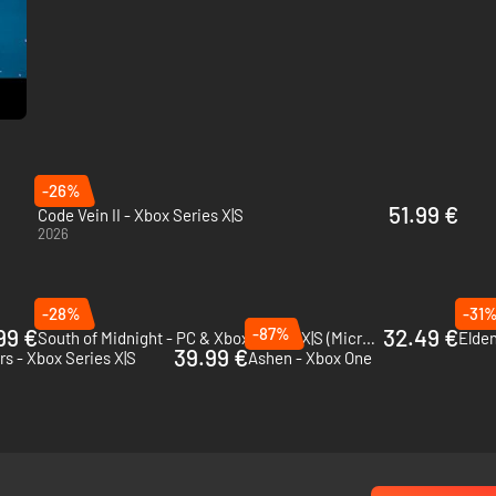
escenas del juego y gameplay. Recordad que ya está disponible…
-26%
51.99 €
Code Vein II - Xbox Series X|S
2026
-28%
-31
99 €
-87%
32.49 €
South of Midnight - PC & Xbox Series X|S (Microsoft Store)
39.99 €
s - Xbox Series X|S
Ashen - Xbox One