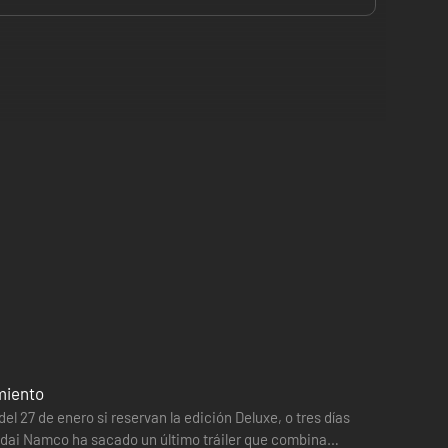
os Espinos de la Justicia. Los resucitados de Vein luchan
u diabólico que vaga en busca de sangre y no se detiene
amiento
el 27 de enero si reservan la edición Deluxe, o tres días
andai Namco ha sacado un último tráiler que combina