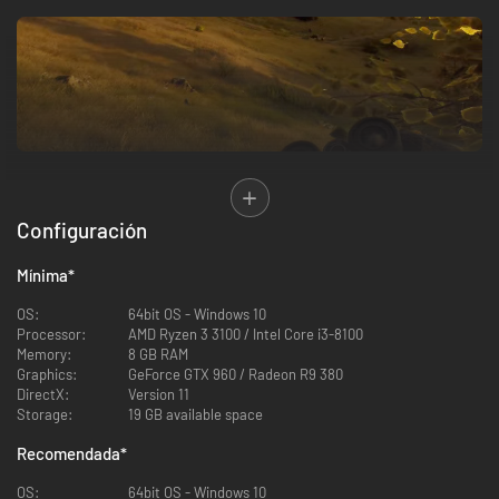
Way of the Hunter ofrece una experiencia completamente inmersiva e
Configuración
integrada en una fantástica naturaleza salvaje con auténticos
comportamientos de animales en grupo. Sé testigo del cambio de
Mínima
*
ecosistemas complejos que reaccionan y se adaptan a tus acciones.
Aprende lo que supone ser un auténtico cazador y pon a prueba tus
OS:
64bit OS - Windows 10
habilidades.
Processor:
AMD Ryzen 3 3100 / Intel Core i3-8100
Memory:
8 GB RAM
Graphics:
GeForce GTX 960 / Radeon R9 380
DirectX:
Version 11
Storage:
19 GB available space
Recomendada
*
OS:
64bit OS - Windows 10