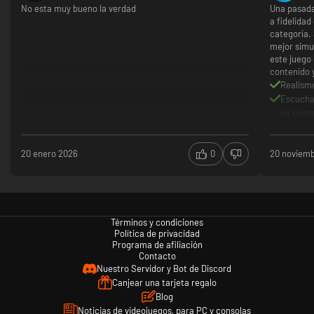
No esta muy bueno la verdad
Una pasada
a fidelidad
categoría. 
mejor simu
este juego
contenido y
Realism
Escuchan
un conte
El juego
Aun está
20 enero 2026
0
20 noviem
aunque 
Al ser n
algunos
Términos y condiciones
Política de privacidad
Programa de afiliación
Contacto
Nuestro Servidor y Bot de Discord
Canjear una tarjeta regalo
Blog
Noticias de videojuegos, para PC y consolas