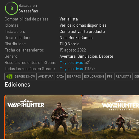
Basada en
8
64 reseñas
Compatibilidad de países:
Ver la lista
Idiomas:
Ver los idiomas disponibles
Instalación:
Cómo activar tu producto
Desarrollador:
Nine Rocks Games
Distribuidor:
THQ Nordic
Fecha de lanzamiento:
15 agosto 2022
Género:
Aventura
,
Simulación
,
Deporte
Reseñas recientes en Steam:
Muy positivas
(52)
Todas las reseñas en Steam:
Muy positivas
(
11137
)
GEFORCE NOW
AVENTURA
CAZA
DISPAROS
EXPLORACIÓN
FPS
REALISTAS
DE
Ediciones