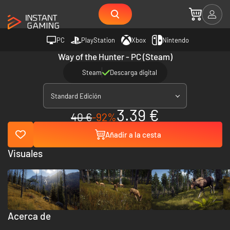
PC
PlayStation
Xbox
Nintendo
Way of the Hunter - PC (Steam)
Steam
Descarga digital
Standard Edición
3.39 €
40 €
-92%
Añadir a la cesta
Visuales
Acerca de