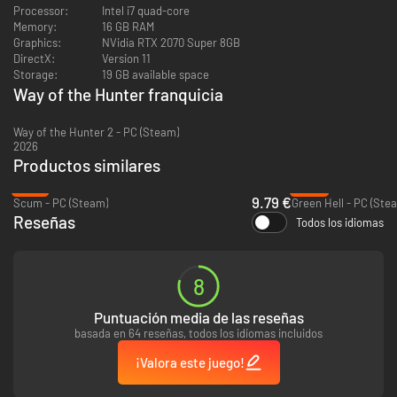
Processor:
Intel i7 quad-core
Memory:
16 GB RAM
Graphics:
NVidia RTX 2070 Super 8GB
Enfréntate a los desafíos de las caza ética a través de una historia
DirectX:
Version 11
emocionante o simplemente disfruta cazando en los ricos entornos de
Storage:
19 GB available space
forma libre.
Way of the Hunter franquicia
Way of the Hunter 2 - PC (Steam)
2026
Productos similares
-78%
-90%
9.79 €
Scum - PC (Steam)
Green Hell - PC (Ste
Reseñas
Todos los idiomas
8
Decenas de especies de animales con un nivel de detalle
Puntuación media de las reseñas
sorprendente y con modelos de comportamiento realista que
basada en 64 reseñas, todos los idiomas incluidos
ofrecen una experiencia de caza realmente inmersiva
Caza como un profesional con funciones que destacan las señales
¡Valora este juego!
de los animales, el análisis de salpicaduras de sangre y la revisión del
disparo gracias a la cámara de bala rebobinable