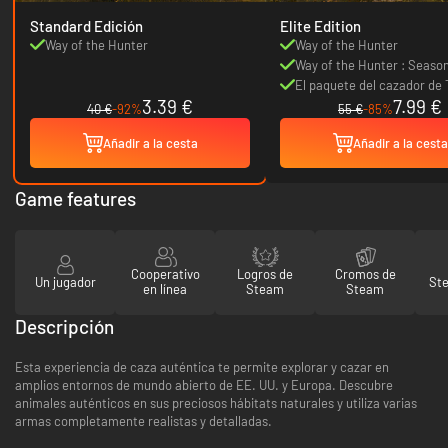
Standard Edición
Elite Edition
Way of the Hunter
Way of the Hunter
Way of the Hunter : Seaso
El paquete del cazador de
3.39 €
7.99 €
of the Hunter
40 €
-92%
55 €
-85%
Añadir a la cesta
Añadir a la cesta
Game features
Cooperativo
Logros de
Cromos de
Un jugador
St
en línea
Steam
Steam
Descripción
Esta experiencia de caza auténtica te permite explorar y cazar en
amplios entornos de mundo abierto de EE. UU. y Europa. Descubre
animales auténticos en sus preciosos hábitats naturales y utiliza varias
armas completamente realistas y detalladas.