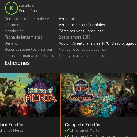
Basada en
10
14 reseñas
Compatibilidad de países:
Ver la lista
Idiomas:
Ver los idiomas disponibles
Instalación:
Cómo activar tu producto
Fecha de lanzamiento:
2 septiembre 2019
Género:
Acción
,
Aventura
,
Indies
,
RPG
,
Un solo jugado
Reseñas recientes en Steam:
No hay reseñas de usuarios
Todas las reseñas en Steam:
No hay reseñas de usuarios
Ediciones
ard Edición
Complete Edición
ldren of Morta
Children of Morta
Children of Morta: Paws and Claws