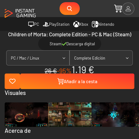
PC
PlayStation
Xbox
Nintendo
Children of Morta: Complete Edition - PC & Mac (Steam)
Steam
Descarga digital
PC / Mac / Linux
Complete Edición
1.19 €
26 €
-95%
Añadir a la cesta
Visuales
Acerca de