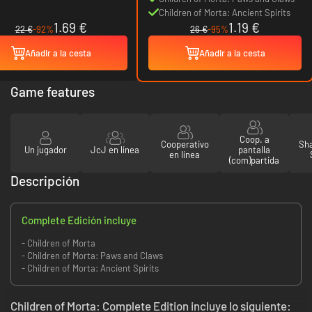
Children of Morta: Ancient Spirits
1.69 €
1.19 €
22 €
-92%
26 €
-95%
Añadir a la cesta
Añadir a la cesta
Game features
Coop. a
Cooperativo
Sha
Un jugador
JcJ en línea
pantalla
en línea
(com)partida
Descripción
Complete Edición incluye
- Children of Morta
- Children of Morta: Paws and Claws
- Children of Morta: Ancient Spirits
Children of Morta: Complete Edition incluye lo siguiente: