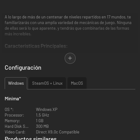
A lo largo de más de un centenar de niveles repartidos en 17 mundos, te
familiarizarás con una amplia variedad de mecánicas de juego. Ninguna
de ellas será lo que aparente, y tendrás que combinarlas de las formas
más increíbles.
Características Principales:
Mecánica de juego en genuino 3D
17 mundos diversos
Configuración
Más de 100 niveles creados meticulosamente
Una amplia variedad de mecánicas y objetivos en el juego
Más de 60 minutos de música compuesta especialmente
Windows
SteamOS + Linux
MacOS
Mínima
*
OS *:
Windows XP
Processor:
1.5 GHz
Memory:
1 GB
Hard Disk Space:
300 MB
Video Card:
Direct X9.0c Compatible
Productos similares