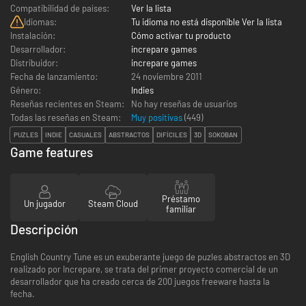
Compatibilidad de países:
Ver la lista
Idiomas:
Tu idioma no está disponible Ver la lista
Instalación:
Cómo activar tu producto
Desarrollador:
increpare games
Distribuidor:
increpare games
Fecha de lanzamiento:
24 noviembre 2011
Género:
Indies
Reseñas recientes en Steam:
No hay reseñas de usuarios
Todas las reseñas en Steam:
Muy positivas
(
449
)
PUZLES
INDIE
CASUALES
ABSTRACTOS
DIFÍCILES
3D
SOKOBAN
Game features
Préstamo
Un jugador
Steam Cloud
familiar
Descripción
English Country Tune es un exuberante juego de puzles abstractos en 3D
realizado por Increpare, se trata del primer proyecto comercial de un
desarrollador que ha creado cerca de 200 juegos freeware hasta la
fecha.