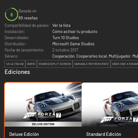
Basada en
8
89 reseñas
Compatibilidad de países:
Ver la lista
Instalación:
Cómo activar tu producto
Desarrollador:
Turn 10 Studios
Distribuidor:
Microsoft Game Studios
Fecha de lanzamiento:
2 octubre 2017
Género:
Cooperación
,
Cooperativo local
,
Multijugador
,
Mul
4K ULTRA HD
HDR10
SHARED/SPLIT SCREEN
VARIABLE REFRESH RATE
XBOX ONE X ENHA
Ediciones
Deluxe Edición
Standard Edición