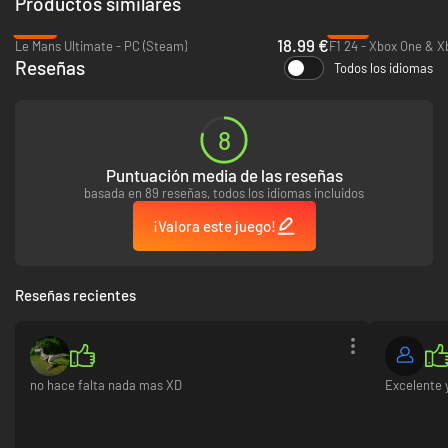
Productos similares
Live; visita http://www.xbox.com/live/countries. Algunas características
de música pueden no estar disponibles en algunos países o regiones.
-53%
-21%
Visita http://forzamotorsport.net para obtener información adicional.
18.99 €
Le Mans Ultimate - PC (Steam)
F1 24 - Xbox One & X
Reseñas
Todos los idiomas
8
Puntuación media de las reseñas
basada en 89 reseñas, todos los idiomas incluidos
¡Valora este juego!
Reseñas recientes
no hace falta nada mas XD
Excelente y