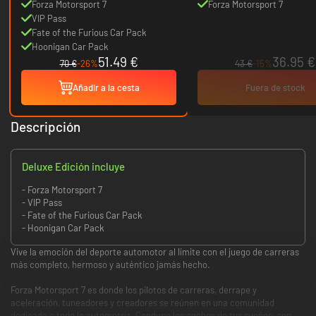
Forza Motorsport 7
Forza Motorsport 7
VIP Pass
Fate of the Furious Car Pack
Hoonigan Car Pack
51.49 €
36.95 €
70 €
-26%
43 €
-15%
Añadir a la cesta
Fuera de stock
Descripción
Deluxe Edición incluye
- Forza Motorsport 7
- VIP Pass
- Fate of the Furious Car Pack
- Hoonigan Car Pack
Vive la emoción del deporte automotor al límite con el juego de carreras
más completo, hermoso y auténtico jamás hecho.
Forza Motorsport 7 es donde los pilotos de carreras, derrape y
aceleración, tuneadores y creadores se reúnen en una comunidad
dedicada a todo lo automotriz. Conduce los coches de tus sueños, con