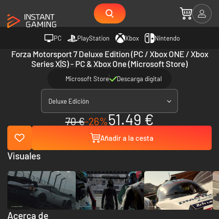
PC
PlayStation
Xbox
Nintendo
Forza Motorsport 7 Deluxe Edition (PC / Xbox ONE / Xbox
Series X|S) - PC & Xbox One (Microsoft Store)
Microsoft Store
Descarga digital
Deluxe Edición
51.49 €
70 €
-26%
Añadir a la cesta
Visuales
Acerca de