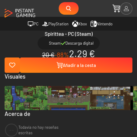
PC
PlayStation
Xbox
Nintendo
Spirittea - PC (Steam)
Steam
Descarga digital
2.29 €
20 €
-88%
Añadir a la cesta
Visuales
Acerca de
Todavía no hay reseñas
--
escritas