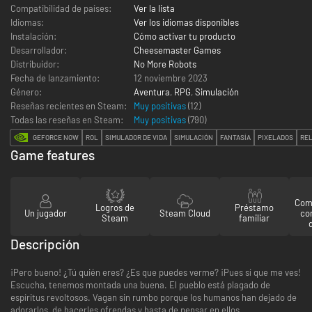
Compatibilidad de países:
Ver la lista
Idiomas:
Ver los idiomas disponibles
Instalación:
Cómo activar tu producto
Desarrollador:
Cheesemaster Games
Distribuidor:
No More Robots
Fecha de lanzamiento:
12 noviembre 2023
Género:
Aventura
,
RPG
,
Simulación
Reseñas recientes en Steam:
Muy positivas
(12)
Todas las reseñas en Steam:
Muy positivas
(
790
)
GEFORCE NOW
ROL
SIMULADOR DE VIDA
SIMULACIÓN
FANTASÍA
PIXELADOS
RE
Game features
Comp
Logros de
Préstamo
Un jugador
Steam Cloud
co
Steam
familiar
Descripción
¡Pero bueno! ¿Tú quién eres? ¿Es que puedes verme? ¡Pues sí que me ves!
Escucha, tenemos montada una buena. El pueblo está plagado de
espíritus revoltosos. Vagan sin rumbo porque los humanos han dejado de
adorarlos, de hacerles ofrendas y hasta de pensar en ellos.