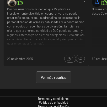
Muchos usuarios coinciden en que Payday 2 es
Sí viene c
increíblemente divertido en cooperativo, y no puedo
desde Colo
estar más de acuerdo. La adrenalina de los atracos, la
personalización de armas y habilidades, y la coordinación
con el equipo ofrecen horas de diversión. También es
cierto que la enorme cantidad de DLC puede abrumar, y
algunos sistemas ya se sienten envejecidos. Pero aun así,
cada misión tiene un encanto especial y siempre termino
queriendo hacer “una más”.
Muy divertido con amigos
Mucha personalización
Misiónes variadas y rejugables
29 noviembre 2025
0
30 octubre
Cantidad excesiva de DLC
Gráficos antiguos
La IA aliada parece retrasada
Ver más reseñas
Términos y condiciones
Política de privacidad
Programa de afiliación