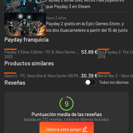
que Payday 3 en Steam
hace 3 años
Payday 2 gratis en la Epic Games Store, y
los dos Guacamelees a partir del 15 de junio
Payday franquicia
-23%
-81%
53.89 €
Payday 3 Silver Edition - PC & Xbox Series X|S (Microsoft Store)
DLC
2023
2019
Productos similares
-13%
-66%
30.39 €
Gears 5 - PC, Xbox One & Xbox Series X|S (Microsoft Store)
World War Z - Xbox O
Reseñas
Todos los idiomas
9
Puntuación media de las reseñas
basada en 272 reseñas, todos los idiomas incluidos
¡Valora este juego!