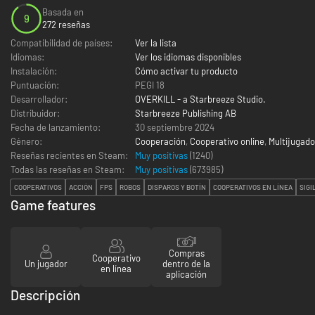
Basada en
9
272 reseñas
Compatibilidad de países:
Ver la lista
Idiomas:
Ver los idiomas disponibles
Instalación:
Cómo activar tu producto
Puntuación:
PEGI 18
Desarrollador:
OVERKILL - a Starbreeze Studio.
Distribuidor:
Starbreeze Publishing AB
Fecha de lanzamiento:
30 septiembre 2024
Género:
Cooperación
,
Cooperativo online
,
Multijugado
Reseñas recientes en Steam:
Muy positivas
(1240)
Todas las reseñas en Steam:
Muy positivas
(
673985
)
COOPERATIVOS
ACCIÓN
FPS
ROBOS
DISPAROS Y BOTÍN
COOPERATIVOS EN LÍNEA
SIGI
Game features
Compras
Cooperativo
Un jugador
dentro de la
en línea
aplicación
Descripción