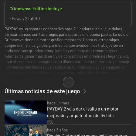
Crimewave Edition incluye
- Payday 2 full HD
PAYDAY es un shooter cooperativo para 4 jugadores, en el que debes
atracar bancos con tus amigos para sacaros una buena pasta. La edición
Crimewave tiene un motor gráfico mejorado. Hasta cuatro amigos
cooperarán en los golpes y, a medida que avancen, los trabajos serán
cada vez más grandes, complicados y con mayores recompensas.
Además de ganar más dinero y de convertiros en criminales legendarios,
aquí el crimen sí que paga: usa tu dinero para personalizar a tu personaje
con nuevas habilidades que cambiarán tu modo de jugar, y equípalo con
armas y equipo específicos. Los gráficos mejorados ofrecen una
impresionante resolución a 1080p, gracias a la cual podrás ver cómo flota
cada billete en el aire y cómo las balas te pasan rozando en alta
definición.
Últimas noticias de este juego
hace un mes
PAYDAY 2 va a dar el salto a un motor
mejorado y arquitectura de 64 bits
6
hace 3 años
Payday 2 atrae diez veces más jugadores