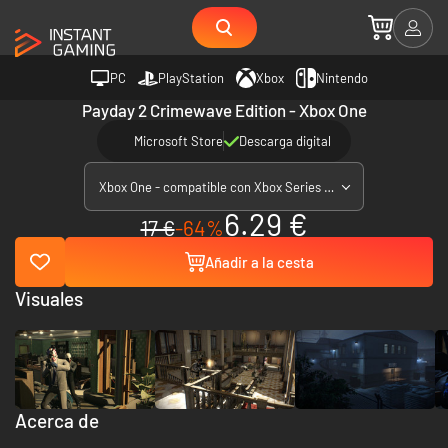
PC
PlayStation
Xbox
Nintendo
Payday 2 Crimewave Edition - Xbox One
Microsoft Store
Descarga digital
Xbox One - compatible con Xbox Series X|S
6.29 €
17 €
-64%
Añadir a la cesta
Visuales
Acerca de