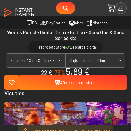
PC
PlayStation
Xbox
Nintendo
Worms Rumble Digital Deluxe Edition - Xbox One & Xbox
Series X|S
Microsoft Store
Descarga digital
Xbox One / Xbox Series X|S
Digital Deluxe Edition
5.89 €
22 €
-73%
Añadir a la cesta
Visuales
Este producto NO ESTÁ DISPONIBLE en tu país