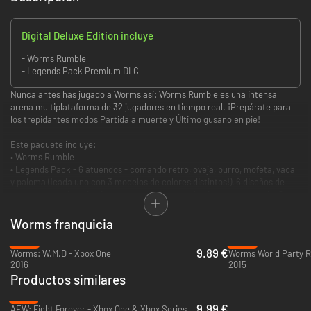
Digital Deluxe Edition incluye
- Worms Rumble
- Legends Pack Premium DLC
Nunca antes has jugado a Worms así: Worms Rumble es una intensa
arena multiplataforma de 32 jugadores en tiempo real. ¡Prepárate para
los trepidantes modos Partida a muerte y Último gusano en pie!
Este paquete incluye:
• Worms Rumble
• Legends Pack - 6 atuendos - comando retro, oveja, burro, mofeta, vaca
y paloma (¡cada uno con 3 modelos de colores distintos!), 6 diseños de
armas - retro, lanudo, de cemento, de veneno, bovino y emplumado, 6
banderas.
Worms franquicia
Usa una gran variedad de armas icónicas como la bazuca, la escopeta y el
-62%
-92%
lanzaovejas, así como otras novedades del arsenal para acabar con tus
9.89 €
Worms: W.M.D - Xbox One
Worms World Party R
invertebrados enemigos y subir en la clasificación. Personaliza tu gusano,
2016
2015
participa en desafíos y eventos por temporada, y prueba nuevas formas
Productos similares
de jugar en el Laboratorio. Esto es Worms, reinventado.
-75%
¡El primer Worms en tiempo real!
9.99 €
AEW: Fight Forever - Xbox One & Xbox Series X|S