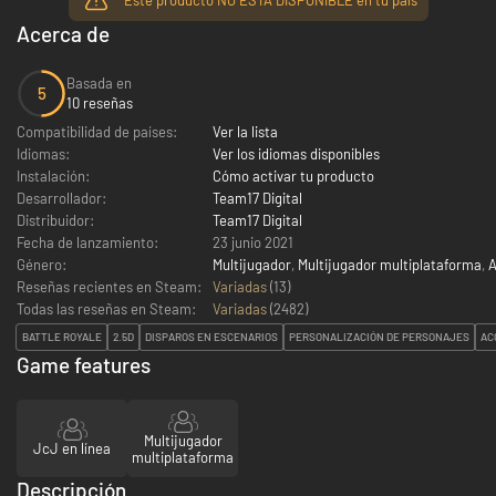
Acerca de
Basada en
5
10 reseñas
Compatibilidad de países:
Ver la lista
Idiomas:
Ver los idiomas disponibles
Instalación:
Cómo activar tu producto
Desarrollador:
Team17 Digital
Distribuidor:
Team17 Digital
Fecha de lanzamiento:
23 junio 2021
Género:
Multijugador
,
Multijugador multiplataforma
,
A
Reseñas recientes en Steam:
Variadas
(13)
Todas las reseñas en Steam:
Variadas
(
2482
)
BATTLE ROYALE
2.5D
DISPAROS EN ESCENARIOS
PERSONALIZACIÓN DE PERSONAJES
AC
Game features
Multijugador
JcJ en línea
multiplataforma
Descripción