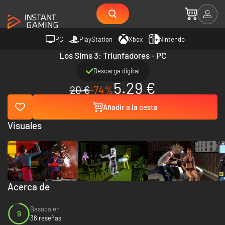
PC
PlayStation
Xbox
Nintendo
Los Sims 3: Triunfadores - PC
Descarga digital
5.29 €
20 €
-74%
Añadir a la cesta
Visuales
Acerca de
Basada en
9
38 reseñas