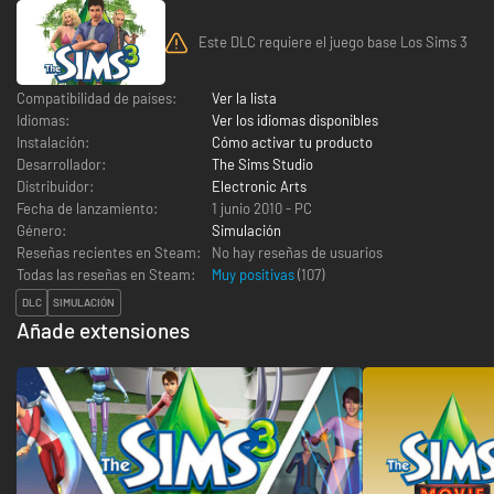
Este DLC requiere el juego base Los Sims 3
Compatibilidad de países:
Ver la lista
Idiomas:
Ver los idiomas disponibles
Instalación:
Cómo activar tu producto
Desarrollador:
The Sims Studio
Distribuidor:
Electronic Arts
Fecha de lanzamiento:
1 junio 2010 - PC
Género:
Simulación
Reseñas recientes en Steam:
No hay reseñas de usuarios
Todas las reseñas en Steam:
Muy positivas
(
107
)
DLC
SIMULACIÓN
Añade extensiones