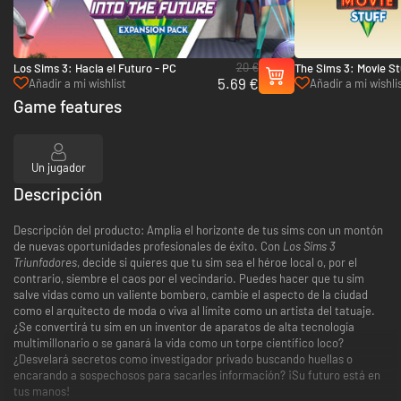
20 €
Los Sims 3: Hacia el Futuro - PC
The Sims 3: Movie St
5.69 €
Añadir a mi wishlist
Añadir a mi wishli
Game features
Un jugador
Descripción
Descripción del producto: Amplía el horizonte de tus sims con un montón
de nuevas oportunidades profesionales de éxito. Con
Los Sims 3
Triunfadores
, decide si quieres que tu sim sea el héroe local o, por el
contrario, siembre el caos por el vecindario. Puedes hacer que tu sim
salve vidas como un valiente bombero, cambie el aspecto de la ciudad
como el arquitecto de moda o viva al límite como un artista del tatuaje.
¿Se convertirá tu sim en un inventor de aparatos de alta tecnología
multimillonario o se ganará la vida como un torpe científico loco?
¿Desvelará secretos como investigador privado buscando huellas o
encarando a sospechosos para sacarles información? ¡Su futuro está en
tus manos!