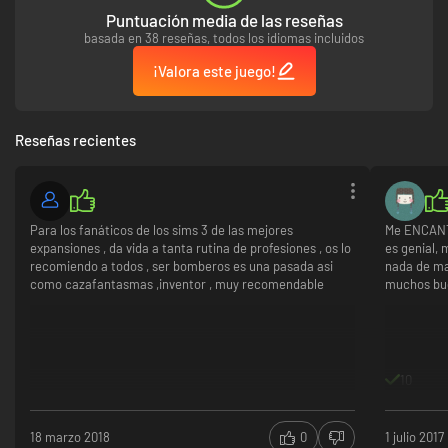
Puntuación media de las reseñas
basada en 38 reseñas, todos los idiomas incluidos
¡Valora este juego!
Reseñas recientes
Para los fanáticos de los sims 3 de las mejores
Me ENCANTA
expansiones , da vida a tanta rutina de profesiones , os lo
es genial, 
recomiendo a todos , ser bomberos es una pasada asi
nada de mal
como cazafantasmas ,inventor , muy recomendable
muchos bug
10
18 marzo 2018
0
1 julio 2017