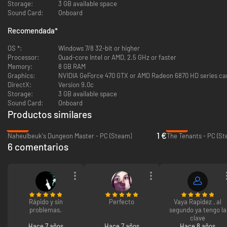
Storage:
3 GB available space
Cuida a tus vikingos y sus necesidades
Sound Card:
Onboard
Mejora constantemente. Utiliza tus conocimientos y logros para el
siguiente mapa
Recomendada
*
Gánate tu sitio en el Valhalla, para tus vikingos y para ti.
OS *:
Windows 7/8 32-bit or higher
Processor:
Quad-core Intel or AMD, 2.5 GHz or faster
Memory:
8 GB RAM
Graphics:
NVIDIA GeForce 470 GTX or AMD Radeon 6870 HD series card
DirectX:
Version 9.0c
Storage:
3 GB available space
Sound Card:
Onboard
Productos similares
-96%
-89%
1 €
Naheulbeuk's Dungeon Master - PC (Steam)
The Tenants - PC (St
6 comentarios
Rápido y sin
Perfecto
Vaya Rapidez , al
problemas.
segundo ya tengo la
clave
Hace 7 años
Hace 7 años
Hace 8 años