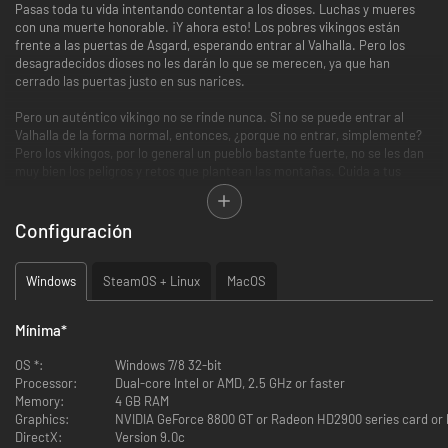
Pasas toda tu vida intentando contentar a los dioses. Luchas y mueres
con una muerte honorable. ¡Y ahora esto! Los pobres vikingos están
frente a las puertas de Asgard, esperando entrar al Valhalla. Pero los
desagradecidos dioses no les darán lo que se merecen, ya que han
cerrado las puertas justo en sus narices.
Pero un auténtico vikingo no se rinde nunca. Si no se puede entrar al
Valhalla de la forma normal, entonces, ¿porque no entrar, simplemente?
Pero los vikingos, por lo general un pueblo bastante fuerte, no se les dan
muy bien los peligros y retos que plantean las montañas. Cuida a tus
vikingos, consigue comida, corta leña y asegúrate del bienestar de tu
pequeña, aunque siempre en expansión, población. Alcanza el portal
sobre las colinas, es la única oportunidad que tienen tus vikingos para
Configuración
alcanzar la recompensa que tanto se merecen.
Como en cualquier juego de construcción clásico, es importantísimo
Windows
SteamOS + Linux
MacOS
aumentar la productividad de tus vikingos de las colinas del Valhalla
desarrollando un sistema económico equilibrado, a la vez que ambicioso.
Mínima
*
Características principales:
OS *:
Windows 7/8 32-bit
Processor:
Dual-core Intel or AMD, 2.5 GHz or faster
Producido por los desarrolladores de las series clásicas «The
Memory:
4 GB RAM
Settlers 2» y «Cultures»
Graphics:
NVIDIA GeForce 8800 GT or Radeon HD2900 series card or be
Prepárate para todo un abanico de retos en niveles generados de
DirectX:
Version 9.0c
forma aleatoria