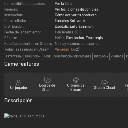
Compatibilidad de países:
Ver la lista
Idiomas:
Ver los idiomas disponibles
Instalación:
Cómo activar tu producto
Desarrollador:
Funatics Software
Distribuidor:
Daedalic Entertainment
Fecha de lanzamiento:
1 diciembre 2015
Género:
Indies
,
Simulación
,
Estrategia
Reseñas recientes en Steam:
No hay reseñas de usuarios
Todas las reseñas en Steam:
Variadas
(
1332
)
ESTRATEGIA
SIMULACIÓN
INDIE
CONSTRUCCIÓN DE CIUDADES
MITOLOGÍA
VIKINGOS
F
Game features
Logros de
Cromos de
P
Un jugador
Steam Cloud
Steam
Steam
Descripción