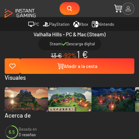
PC
PlayStation
Xbox
Nintendo
Valhalla Hills - PC & Mac (Steam)
Steam
Descarga digital
1 €
13 €
-92%
Añadir a la cesta
Visuales
Acerca de
Basada en
6.5
3 reseñas